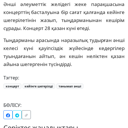
Әнші әлеуметтік желідегі жеке парақшасына
концерттің басталуына бір сағат қалғанда кейінге
шегерілетінін жазып, тыңдарманынан кешірім
сұрады. Концерт 28 қазан күні өтеді.
Тыңдарманы арасында наразылық тудырған әнші
келесі күні қауіпсіздік жүйесінде кедергілер
туындағанын айтып, ән кешін неліктен қазан
айына шегергенін түсіндірді.
Тэгтер:
концерт
кейінге шегерілді
танымал әнші
БӨЛІСУ:
Серіктес жаңалықтары