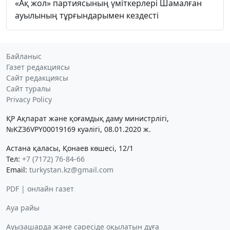
«Ақ жол» партиясының үміткерлері Шамалған
ауылының тұрғындарымен кездесті
Байланыс
Газет редакциясы
Сайт редакциясы
Сайт туралы
Privacy Policy
ҚР Ақпарат және қоғамдық даму министрлігі,
№KZ36VPY00019169 куәлігі, 08.01.2020 ж.
Астана қаласы, Қонаев көшесі, 12/1
Тел:
+7 (7172) 76-84-66
Email:
turkystan.kz@gmail.com
PDF | онлайн газет
Ауа райы
Ауызашарда және сәресіде оқылатын дұға