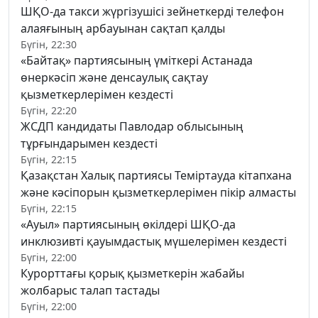
ШҚО-да такси жүргізушісі зейнеткерді телефон
алаяғының арбауынан сақтап қалды
Бүгін, 22:30
«Байтақ» партиясының үміткері Астанада
өнеркәсіп және денсаулық сақтау
қызметкерлерімен кездесті
Бүгін, 22:20
ЖСДП кандидаты Павлодар облысының
тұрғындарымен кездесті
Бүгін, 22:15
Қазақстан Халық партиясы Теміртауда кітапхана
және кәсіпорын қызметкерлерімен пікір алмасты
Бүгін, 22:15
«Ауыл» партиясының өкілдері ШҚО-да
инклюзивті қауымдастық мүшелерімен кездесті
Бүгін, 22:00
Курорттағы қорық қызметкерін жабайы
жолбарыс талап тастады
Бүгін, 22:00