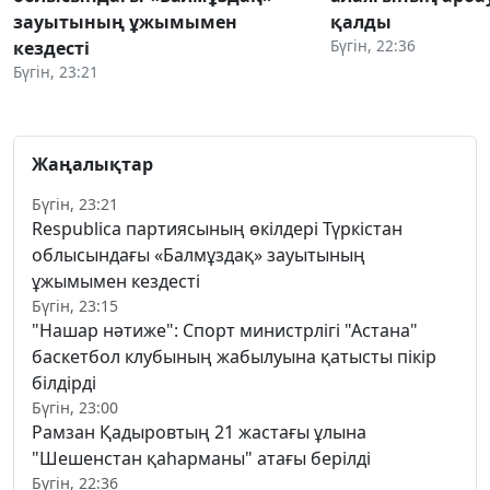
зауытының ұжымымен
қалды
Бүгін, 22:36
кездесті
Бүгін, 23:21
Жаңалықтар
Бүгін, 23:21
Respublica партиясының өкілдері Түркістан
облысындағы «Балмұздақ» зауытының
ұжымымен кездесті
Бүгін, 23:15
"Нашар нәтиже": Спорт министрлігі "Астана"
баскетбол клубының жабылуына қатысты пікір
білдірді
Бүгін, 23:00
Рамзан Қадыровтың 21 жастағы ұлына
"Шешенстан қаһарманы" атағы берілді
Бүгін, 22:36