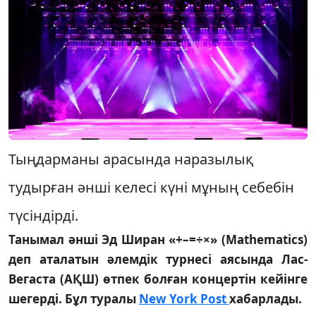
Тыңдарманы арасында наразылық
тудырған әнші келесі күні мұның себебін
түсіндірді.
Танымал әнші Эд Ширан «+–=÷×» (Mathematics)
деп аталатын әлемдік турнесі аясында Лас-
Вегаста (АҚШ) өтпек болған концертін кейінге
шегерді. Бұл туралы
New York Post
хабарлады.