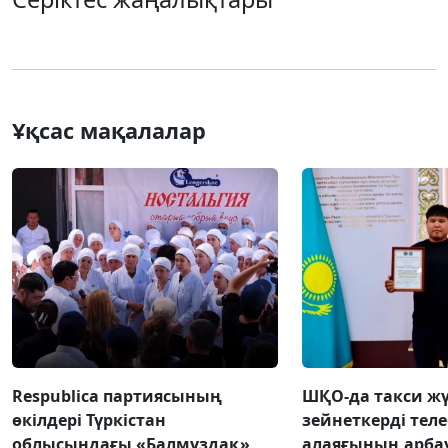
Ұқсас мақалалар
Respublica партиясының
ШҚО-да такси жү
өкілдері Түркістан
зейнеткерді тел
облысындағы «Балмұздақ»
алаяғының арба