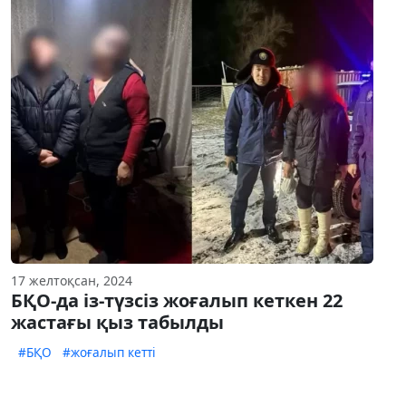
17 желтоқсан, 2024
БҚО-да із-түзсіз жоғалып кеткен 22
жастағы қыз табылды
#БҚО
#жоғалып кетті