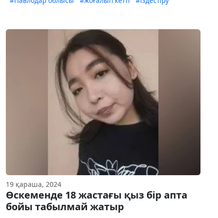
#Павлодар облысы
#жоғалып кетті
#іздестіру
19 қараша, 2024
Өскеменде 18 жастағы қыз бір апта
бойы табылмай жатыр