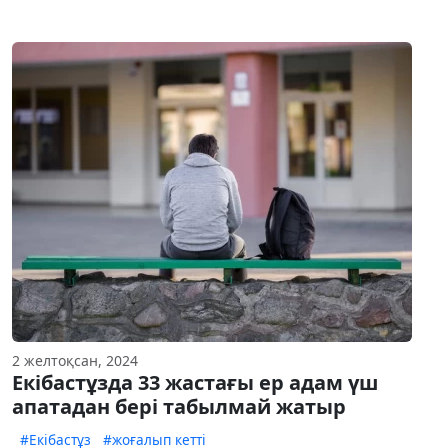
2 желтоқсан, 2024
Екібастұзда 33 жастағы ер адам үш
апатадан бері табылмай жатыр
#Екібастұз
#жоғалып кетті