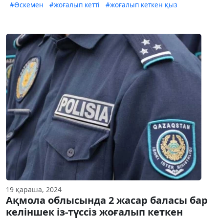
#Өскемен
#жоғалып кетті
#жоғалып кеткен қыз
19 қараша, 2024
Ақмола облысында 2 жасар баласы бар
келіншек із-түссіз жоғалып кеткен