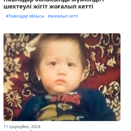
шектеулі жігіт жоғалып кетті
#Павлодар облысы
#жоғалып кетті
11 қыркүйек, 2024