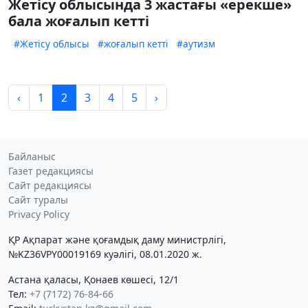
Жетісу облысында 3 жастағы «ерекше»
бала жоғалып кетті
#Жетісу облысы
#жоғалып кетті
#аутизм
‹
1
2
3
4
5
›
Байланыс
Газет редакциясы
Сайт редакциясы
Сайт туралы
Privacy Policy
ҚР Ақпарат және қоғамдық даму министрлігі,
№KZ36VPY00019169 куәлігі, 08.01.2020 ж.
Астана қаласы, Қонаев көшесі, 12/1
Тел:
+7 (7172) 76-84-66