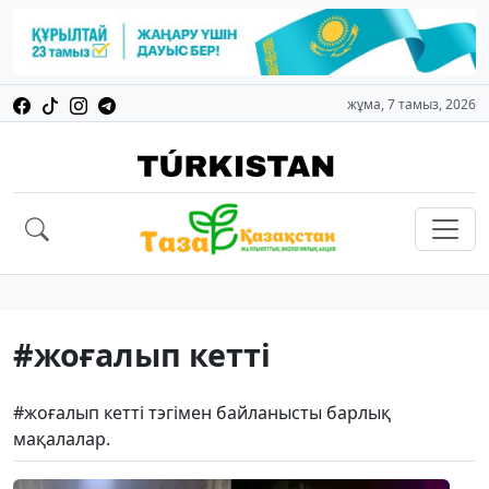
жұма, 7 тамыз, 2026
#жоғалып кетті
#жоғалып кетті тэгімен байланысты барлық
мақалалар.