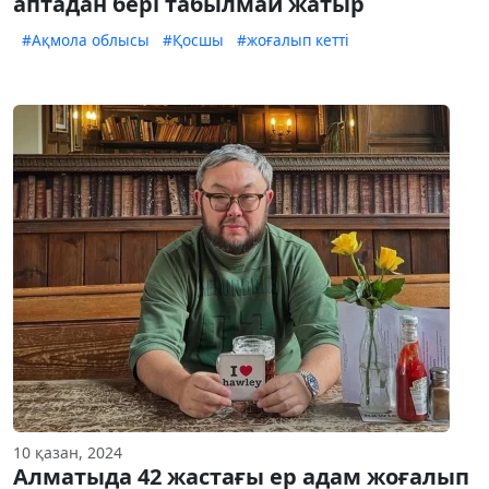
аптадан бері табылмай жатыр
#Ақмола облысы
#Қосшы
#жоғалып кетті
10 қазан, 2024
Алматыда 42 жастағы ер адам жоғалып