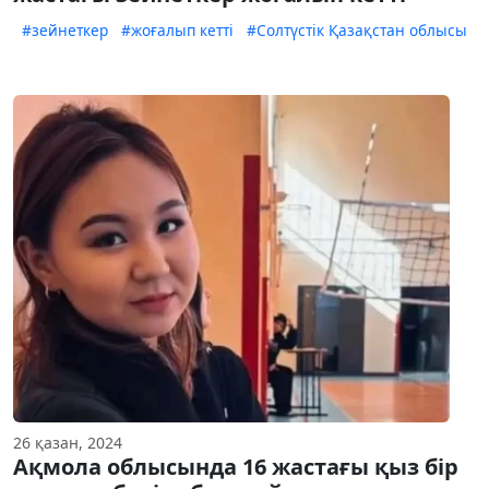
#зейнеткер
#жоғалып кетті
#Солтүстік Қазақстан облысы
26 қазан, 2024
Ақмола облысында 16 жастағы қыз бір