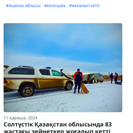
#Ақмола облысы
#келіншек
#жоғалып кетті
11 қараша, 2024
Солтүстік Қазақстан облысында 83
жастағы зейнеткер жоғалып кетті