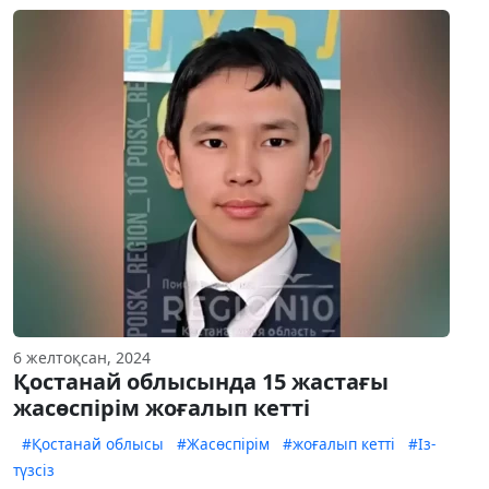
6 желтоқсан, 2024
Қостанай облысында 15 жастағы
жасөспірім жоғалып кетті
#Қостанай облысы
#Жасөспірім
#жоғалып кетті
#Із-
түзсіз