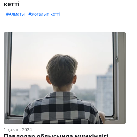
кетті
#Алматы
#жоғалып кетті
1 қазан, 2024
Павлодар облысында мүмкіндігі