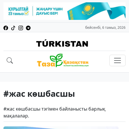
бейсенбі, 6 тамыз, 2026
#жас көшбасшы
#жас көшбасшы тэгімен байланысты барлық
мақалалар.