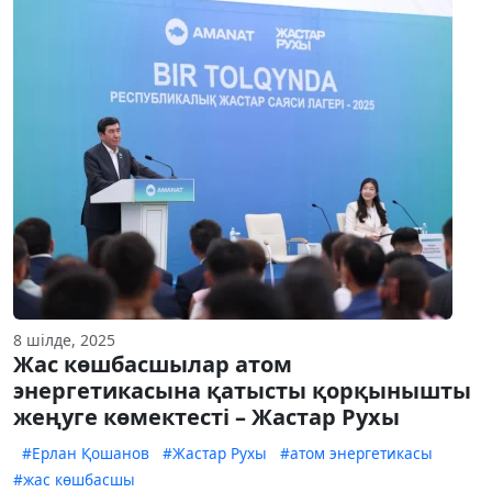
8 шілде, 2025
Жас көшбасшылар атом
энергетикасына қатысты қорқынышты
жеңуге көмектесті – Жастар Рухы
#Ерлан Қошанов
#Жастар Рухы
#атом энергетикасы
#жас көшбасшы