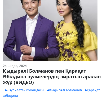
24 шілде, 2024
Қыдырәлі Болманов пен Қарақат
Әбілдина әулиелердің зиратын аралап
жүр (ВИДЕО)
#«Әулиеата» командасы
#Қыдырәлі Болманов
#Қарақат
Әбілдина