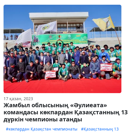
17 қазан, 2023
Жамбыл облысының «Әулиеата»
командасы көкпардан Қазақстанның 13
дүркін чемпионы атанды
#көкпардан Қазақстан чемпионаты
#Қазақстанның 13