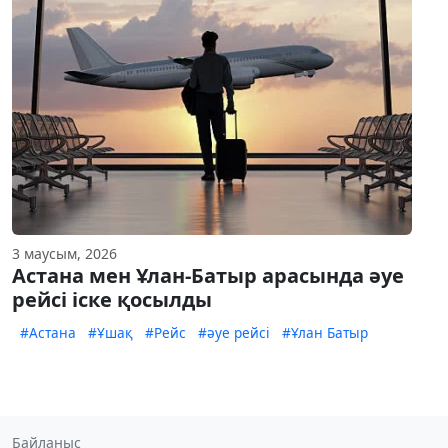
3 маусым, 2026
Астана мен Ұлан-Батыр арасында әуе
рейсі іске қосылды
#Астана
#Ұшақ
#Рейс
#әуе рейсі
#Ұлан Батыр
Байланыс