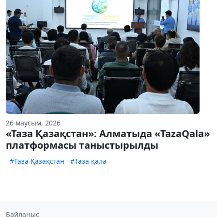
26 маусым, 2026
«Таза Қазақстан»: Алматыда «TazaQala»
платформасы таныстырылды
#Таза Қазақстан
#Таза қала
Байланыс