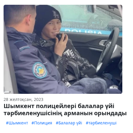
28 желтоқсан, 2023
Шымкент полицейлері балалар үйі
тәрбиеленушісінің арманын орындады
#Шымкент
#Полиция
#Балалар үйі
#тәрбиеленуші