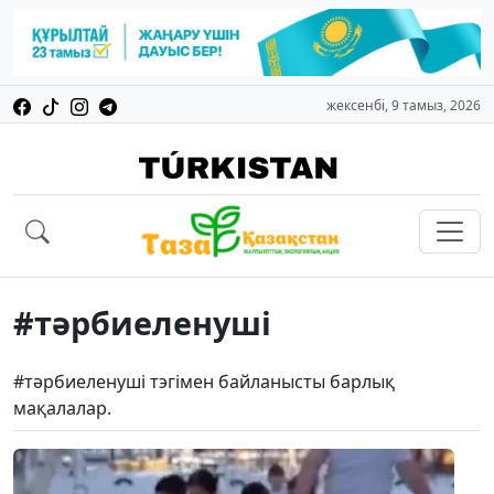
жексенбі, 9 тамыз, 2026
#тәрбиеленуші
#тәрбиеленуші тэгімен байланысты барлық
мақалалар.