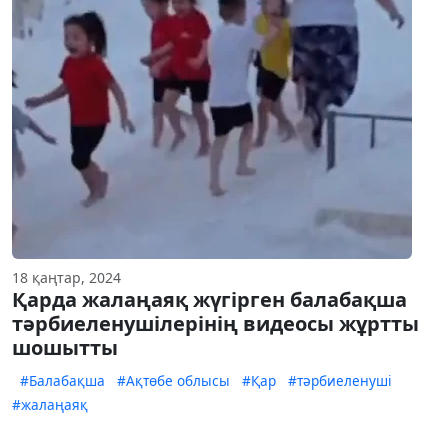
18 қаңтар, 2024
Қарда жалаңаяқ жүгірген балабақша
тәрбиеленушілерінің видеосы жұртты
шошытты
#Балабақша
#Ақтөбе облысы
#Қар
#тәрбиеленуші
#жалаңаяқ