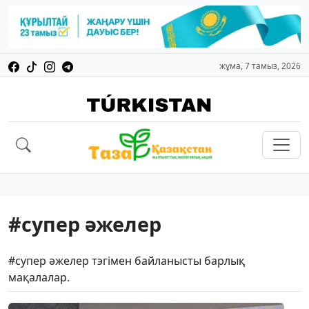
жұма, 7 тамыз, 2026
#супер әжелер
#супер әжелер тэгімен байланысты барлық
мақалалар.