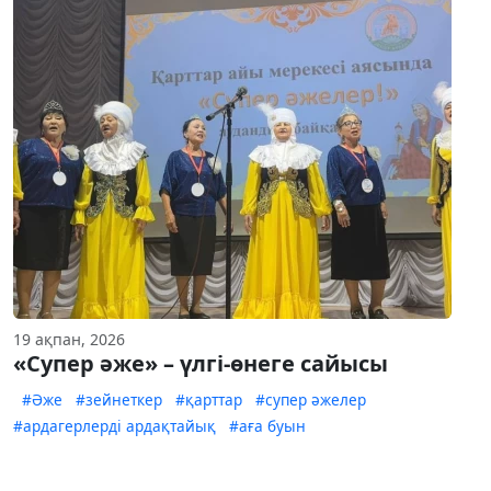
19 ақпан, 2026
«Супер әже» – үлгі-өнеге сайысы
#Әже
#зейнеткер
#қарттар
#супер әжелер
#ардагерлерді ардақтайық
#аға буын