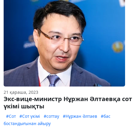
21 қараша, 2023
Экс-вице-министр Нұржан Әлтаевқа сот
үкімі шықты
#Сот
#Сот үкімі
#соттау
#Нұржан Әлтаев
#бас
бостандығынан айыру