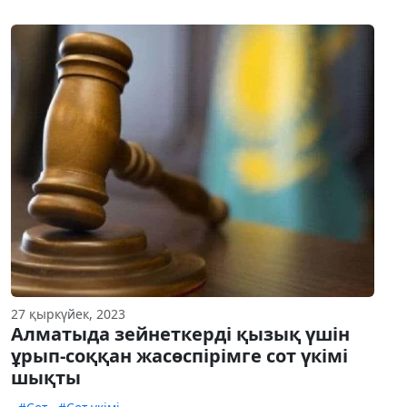
27 қыркүйек, 2023
Алматыда зейнеткерді қызық үшін
ұрып-соққан жасөспірімге сот үкімі
шықты