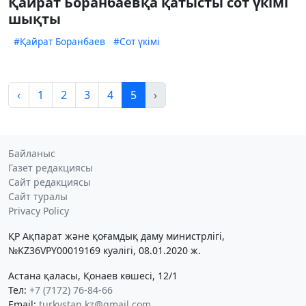
Қайрат Боранбаевқа қатысты сот үкімі
шықты
#Қайрат Боранбаев
#Сот үкімі
‹
1
2
3
4
5
›
Байланыс
Газет редакциясы
Сайт редакциясы
Сайт туралы
Privacy Policy
ҚР Ақпарат және қоғамдық даму министрлігі,
№KZ36VPY00019169 куәлігі, 08.01.2020 ж.
Астана қаласы, Қонаев көшесі, 12/1
Тел:
+7 (7172) 76-84-66
Email:
turkystan.kz@gmail.com