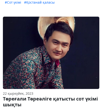
#Сот үкімі
#Қостанай қаласы
22 қыркүйек, 2023
Төреғали Төреәліге қатысты сот үкімі
шықты