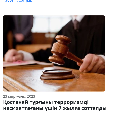
#Сот
#Сот үкімі
23 қыркүйек, 2023
Қостанай тұрғыны терроризмді
насихаттағаны үшін 7 жылға сотталды