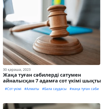
30 қараша, 2023
Жаңа туған сәбилерді сатумен
айналысқан 7 адамға сот үкімі шықты
#Сот үкімі
#Алматы
#Бала саудасы
#жаңа туған сәби