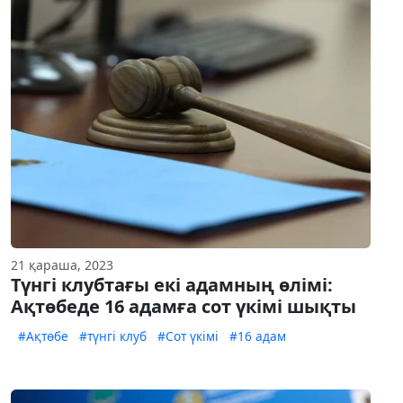
21 қараша, 2023
Түнгі клубтағы екі адамның өлімі:
Ақтөбеде 16 адамға сот үкімі шықты
#Ақтөбе
#түнгі клуб
#Сот үкімі
#16 адам