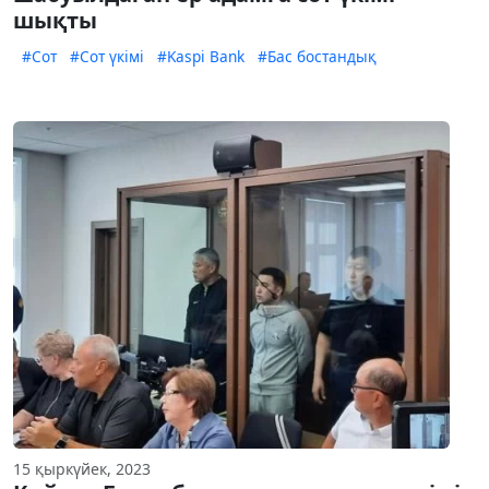
шықты
#Сот
#Сот үкімі
#Kaspi Bank
#Бас бостандық
15 қыркүйек, 2023