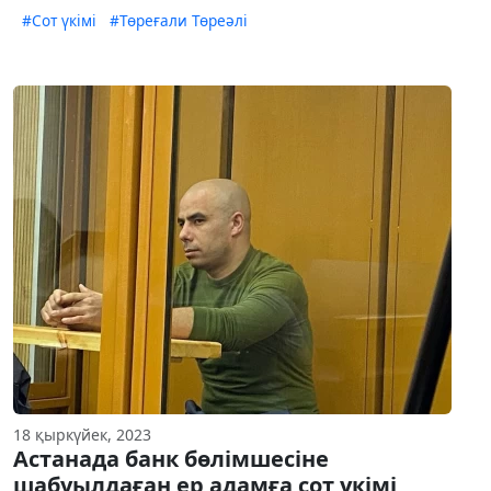
#Сот үкімі
#Төреғали Төреәлі
18 қыркүйек, 2023
Астанада банк бөлімшесіне
шабуылдаған ер адамға сот үкімі