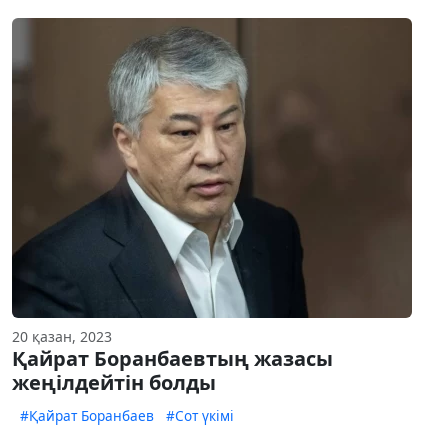
20 қазан, 2023
Қайрат Боранбаевтың жазасы
жеңілдейтін болды
#Қайрат Боранбаев
#Сот үкімі