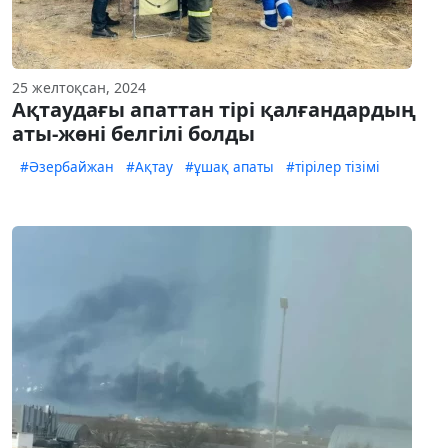
25 желтоқсан, 2024
Ақтаудағы апаттан тірі қалғандардың
аты-жөні белгілі болды
#Әзербайжан
#Ақтау
#ұшақ апаты
#тірілер тізімі