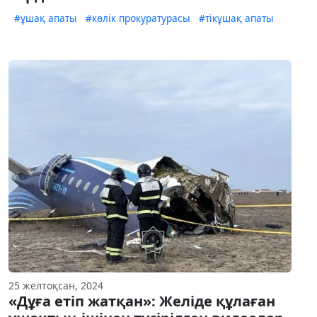
#ұшақ апаты
#көлік прокуратурасы
#тікұшақ апаты
25 желтоқсан, 2024
«Дұға етіп жатқан»: Желіде құлаған