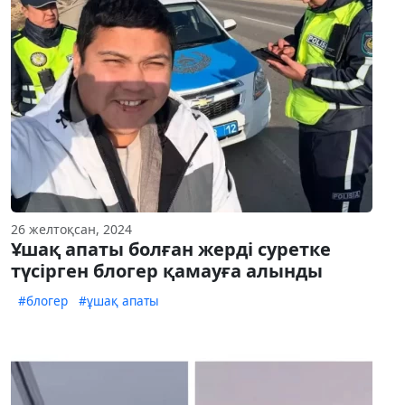
26 желтоқсан, 2024
Ұшақ апаты болған жерді суретке
түсірген блогер қамауға алынды
#блогер
#ұшақ апаты