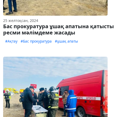
25 желтоқсан, 2024
Бас прокуратура ұшақ апатына қатысты
ресми мәлімдеме жасады
#Ақтау
#Бас прокуратура
#ұшақ апаты