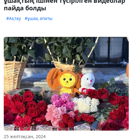
ұшақтың ішінен түсірілген видеолар
пайда болды
#Ақтау
#ұшақ апаты
25 желтоқсан, 2024