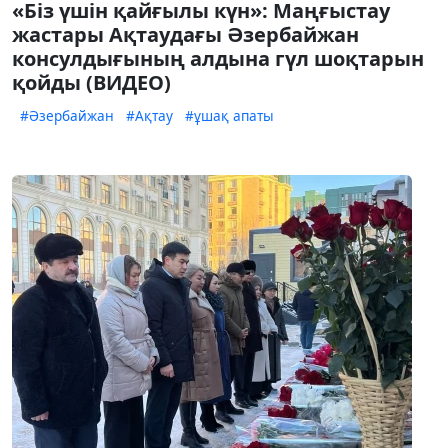
«Біз үшін қайғылы күн»: Маңғыстау
жастары Ақтаудағы Әзербайжан
консулдығының алдына гүл шоқтарын
қойды (ВИДЕО)
#Әзербайжан
#Ақтау
#ұшақ апаты