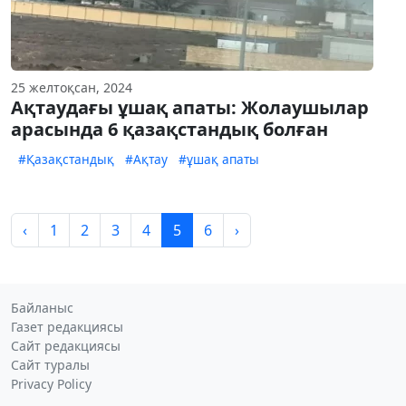
25 желтоқсан, 2024
Ақтаудағы ұшақ апаты: Жолаушылар
арасында 6 қазақстандық болған
#Қазақстандық
#Ақтау
#ұшақ апаты
‹
1
2
3
4
5
6
›
Байланыс
Газет редакциясы
Сайт редакциясы
Сайт туралы
Privacy Policy