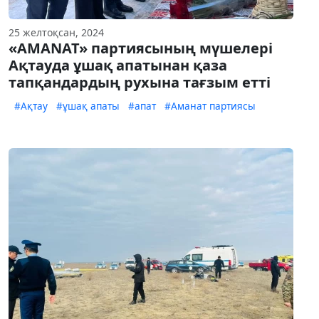
25 желтоқсан, 2024
«AMANAT» партиясының мүшелері
Ақтауда ұшақ апатынан қаза
тапқандардың рухына тағзым етті
#Ақтау
#ұшақ апаты
#апат
#Аманат партиясы