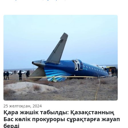
25 желтоқсан, 2024
Қара жәшік табылды: Қазақстанның
Бас көлік прокуроры сұрақтарға жауап
берді