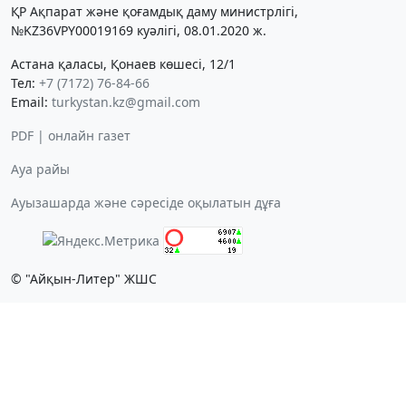
ҚР Ақпарат және қоғамдық даму министрлігі,
№KZ36VPY00019169 куәлігі, 08.01.2020 ж.
Астана қаласы, Қонаев көшесі, 12/1
Тел:
+7 (7172) 76-84-66
Email:
turkystan.kz@gmail.com
PDF | онлайн газет
Ауа райы
Ауызашарда және сәресіде оқылатын дұға
© "Айқын-Литер" ЖШС