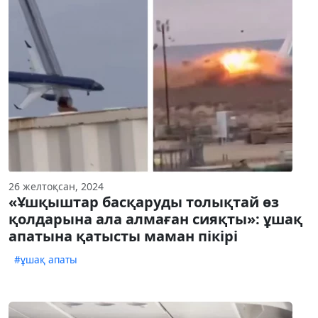
26 желтоқсан, 2024
«Ұшқыштар басқаруды толықтай өз
қолдарына ала алмаған сияқты»: ұшақ
апатына қатысты маман пікірі
#ұшақ апаты