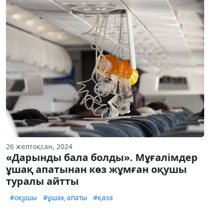
26 желтоқсан, 2024
«Дарынды бала болды». Мұғалімдер
ұшақ апатынан көз жұмған оқушы
туралы айтты
#оқушы
#ұшақ апаты
#қаза