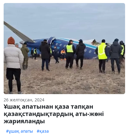
26 желтоқсан, 2024
Ұшақ апатынан қаза тапқан
қазақстандықтардың аты-жөні
жарияланды
#ұшақ апаты
#қаза