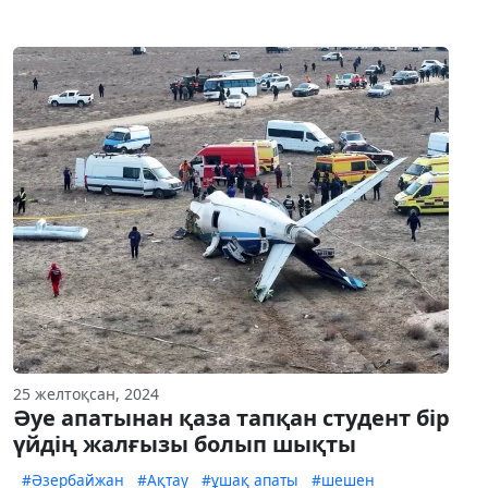
25 желтоқсан, 2024
Әуе апатынан қаза тапқан студент бір
үйдің жалғызы болып шықты
#Әзербайжан
#Ақтау
#ұшақ апаты
#шешен