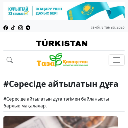
сенбі, 8 тамыз, 2026
#Сәресіде айтылатын дұға
#Сәресіде айтылатын дұға тэгімен байланысты
барлық мақалалар.