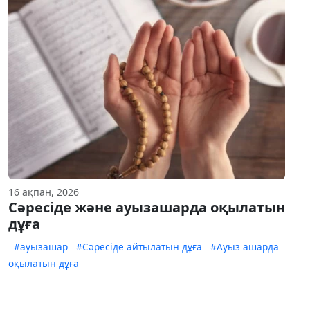
16 ақпан, 2026
Сәресіде және ауызашарда оқылатын
дұға
#ауызашар
#Сәресіде айтылатын дұға
#Ауыз ашарда
оқылатын дұға