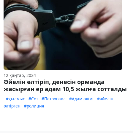
12 қаңтар, 2024
Әйелін өлтіріп, денесін орманда
жасырған ер адам 10,5 жылға сотталды
#қылмыс
#Сот
#Петропавл
#Адам өлімі
#әйелін
өлтірген
#ролиция