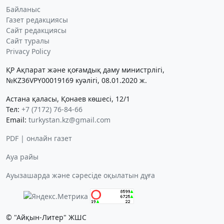
Байланыс
Газет редакциясы
Сайт редакциясы
Сайт туралы
Privacy Policy
ҚР Ақпарат және қоғамдық даму министрлігі,
№KZ36VPY00019169 куәлігі, 08.01.2020 ж.
Астана қаласы, Қонаев көшесі, 12/1
Тел:
+7 (7172) 76-84-66
Email:
turkystan.kz@gmail.com
PDF | онлайн газет
Ауа райы
Ауызашарда және сәресіде оқылатын дұға
© "Айқын-Литер" ЖШС