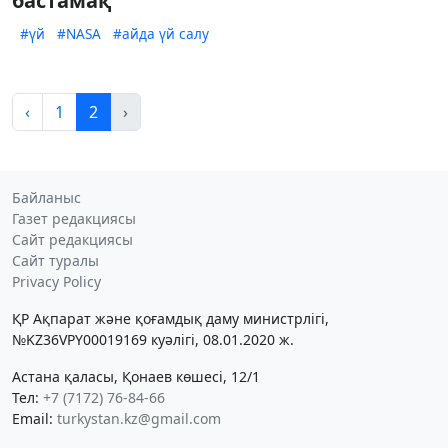
бастамақ
#үй
#NASA
#айда үй салу
‹
1
2
›
Байланыс
Газет редакциясы
Сайт редакциясы
Сайт туралы
Privacy Policy
ҚР Ақпарат және қоғамдық даму министрлігі,
№KZ36VPY00019169 куәлігі, 08.01.2020 ж.
Астана қаласы, Қонаев көшесі, 12/1
Тел:
+7 (7172) 76-84-66
Email:
turkystan.kz@gmail.com