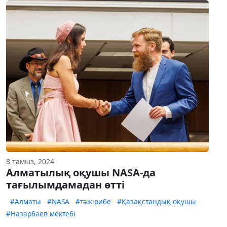
8 тамыз, 2024
Алматылық оқушы NASA-да
тағылымдамадан өтті
#Алматы
#NASA
#тәжірибе
#Қазақстандық оқушы
#Назарбаев мектебі