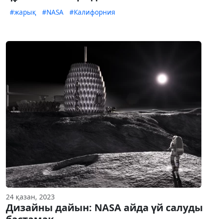
#жарық
#NASA
#Калифорния
24 қазан, 2023
Дизайны дайын: NASA айда үй салуды