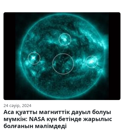
24 сәуір, 2024
Аса қуатты магниттік дауыл болуы
мүмкін: NASA күн бетінде жарылыс
болғанын мәлімдеді