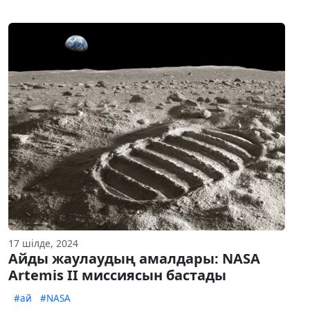
17 шілде, 2024
Айды жаулаудың амалдары: NASA
Artemis II миссиясын бастады
#ай
#NASA