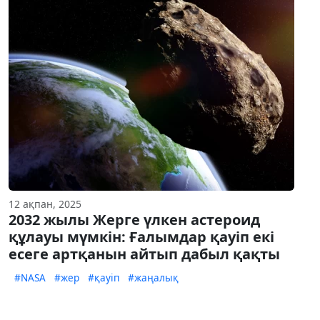
12 ақпан, 2025
2032 жылы Жерге үлкен астероид
құлауы мүмкін: Ғалымдар қауіп екі
есеге артқанын айтып дабыл қақты
#NASA
#жер
#қауіп
#жаңалық