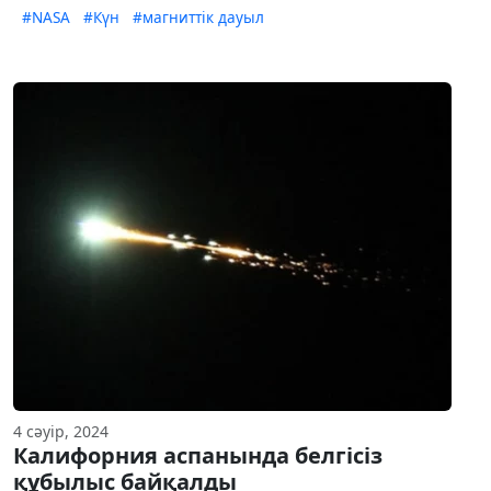
#NASA
#Күн
#магниттік дауыл
4 сәуір, 2024
Калифорния аспанында белгісіз
құбылыс байқалды