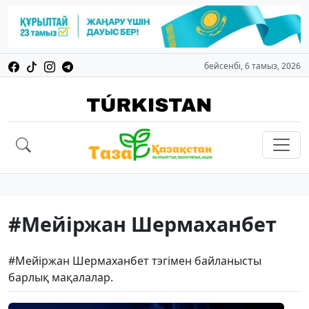
бейсенбі, 6 тамыз, 2026
#Мейіржан Шермаханбет
#Мейіржан Шермаханбет тэгімен байланысты
барлық мақалалар.