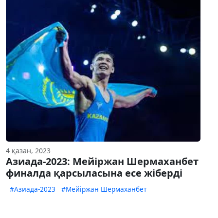
4 қазан, 2023
Азиада-2023: Мейіржан Шермаханбет
финалда қарсыласына есе жіберді
#Азиада-2023
#Мейіржан Шермаханбет