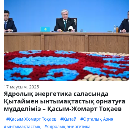
17 маусым, 2025
Ядролық энергетика саласында
Қытаймен ынтымақтастық орнатуға
мүдделіміз – Қасым-Жомарт Тоқаев
#Қасым-Жомарт Тоқаев
#Қытай
#Орталық Азия
#ынтымақтастық
#ядролық энергетика