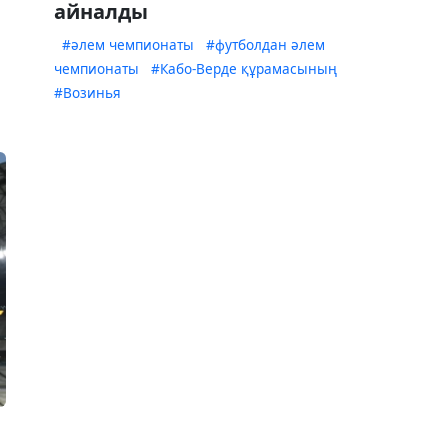
айналды
#әлем чемпионаты
#футболдан әлем
чемпионаты
#Кабо-Верде құрамасының
#Возинья