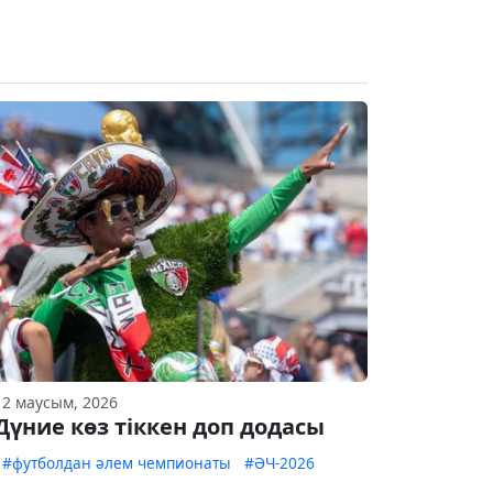
12 маусым, 2026
Дүние көз тіккен доп додасы
#футболдан әлем чемпионаты
#ӘЧ-2026