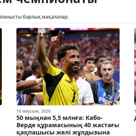
йланысты барлық мақалалар.
16 маусым, 2026
50 мыңнан 5,5 млнға: Кабо-
Верде құрамасының 40 жастағы
қақпашысы желі жұлдызына