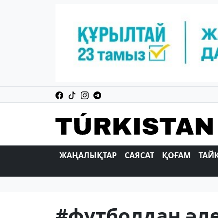
ЖАҢАЛЫҚТАР
САЯСАТ
ҚОҒАМ
ТАЙ
#футболдан әл