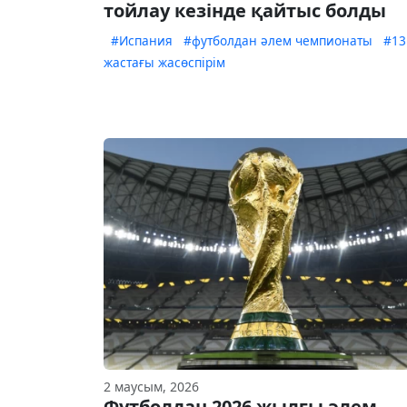
тойлау кезінде қайтыс болды
#Испания
#футболдан әлем чемпионаты
#13
жастағы жасөспірім
2 маусым, 2026
Футболдан 2026 жылғы әлем