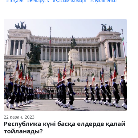
#Тоқаев
#Беларусь
#Қасым-Жомарт
#Лукашенко
22 қазан, 2023
Республика күні басқа елдерде қалай
тойланады?