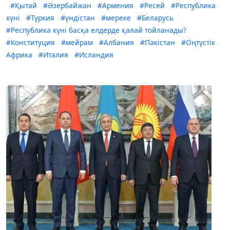
#Қытай
#Әзербайжан
#Армения
#Ресей
#Республика
күні
#Түркия
#үндістан
#мереке
#Беларусь
#Республика күні басқа елдерде қалай тойланады?
#Конституция
#мейрам
#Албания
#Пәкістан
#Оңтүстік
Африка
#Италия
#Исландия