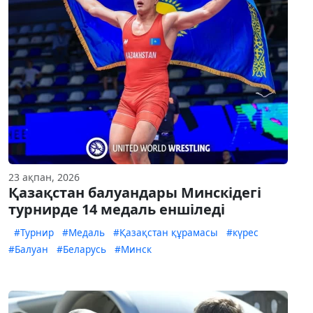
23 ақпан, 2026
Қазақстан балуандары Минскідегі
турнирде 14 медаль еншіледі
#Турнир
#Медаль
#Қазақстан құрамасы
#күрес
#Балуан
#Беларусь
#Минск