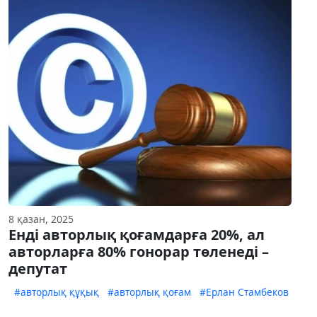
8 қазан, 2025
Енді авторлық қоғамдарға 20%, ал
авторларға 80% гонорар төленеді –
депутат
#авторлық құқық
#авторлық қоғам
#Ерлан Стамбеков