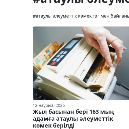
#атаулы әлеуметтік көмек тэгімен байла
12 наурыз, 2026
Жыл басынан бері 163 мың
адамға атаулы әлеуметтік
көмек берілді