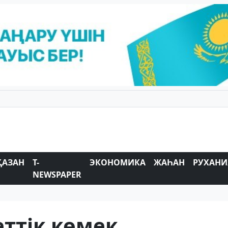
ҚАЗАН
T-
ЭКОНОМИКА
ЖАҺАН
РУХАНИ
NEWSPAPER
ттік көмек