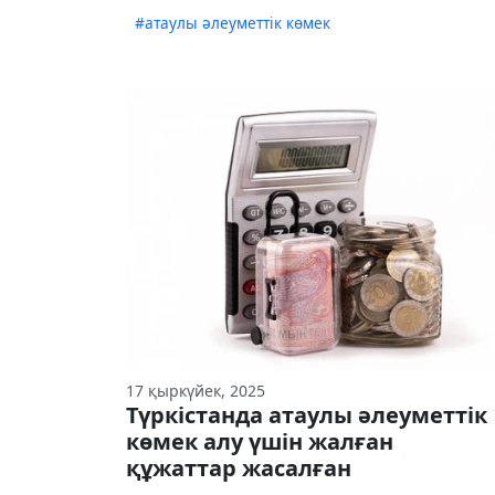
#атаулы әлеуметтік көмек
17 қыркүйек, 2025
Түркістанда атаулы әлеуметтік
көмек алу үшін жалған
құжаттар жасалған