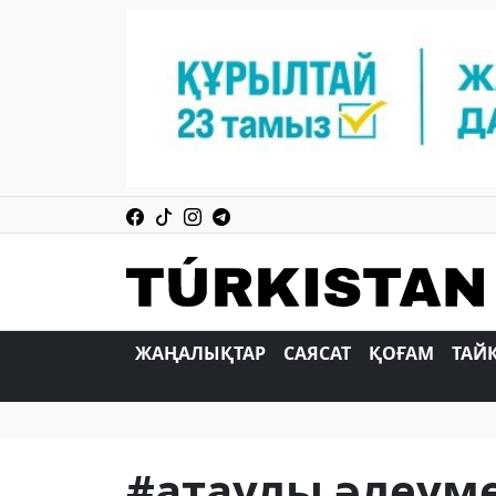
ЖАҢАЛЫҚТАР
САЯСАТ
ҚОҒАМ
ТАЙ
#атаулы әлеуме