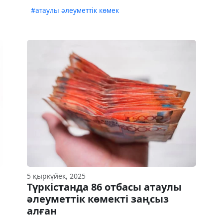
#атаулы әлеуметтік көмек
5 қыркүйек, 2025
Түркістанда 86 отбасы атаулы
әлеуметтік көмекті заңсыз
алған