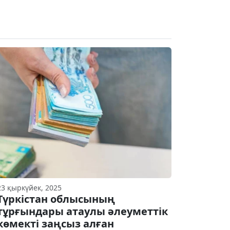
23 қыркүйек, 2025
Түркістан облысының
тұрғындары атаулы әлеуметтік
көмекті заңсыз алған