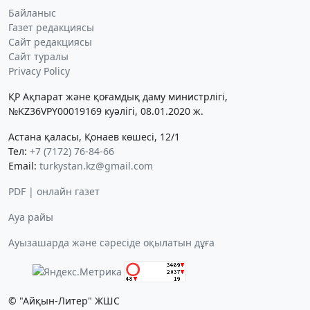
Байланыс
Газет редакциясы
Сайт редакциясы
Сайт туралы
Privacy Policy
ҚР Ақпарат және қоғамдық даму министрлігі,
№KZ36VPY00019169 куәлігі, 08.01.2020 ж.
Астана қаласы, Қонаев көшесі, 12/1
Тел:
+7 (7172) 76-84-66
Email:
turkystan.kz@gmail.com
PDF | онлайн газет
Ауа райы
Ауызашарда және сәресіде оқылатын дұға
© "Айқын-Литер" ЖШС