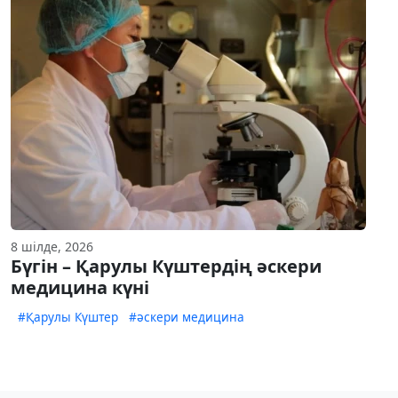
8 шілде, 2026
Бүгін – Қарулы Күштердің әскери
медицина күні
#Қарулы Күштер
#әскери медицина