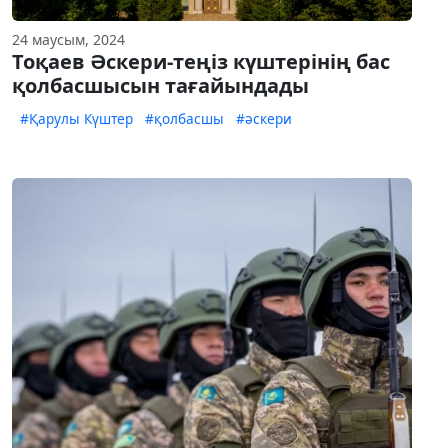
24 маусым, 2024
Тоқаев Әскери-теңіз күштерінің бас
қолбасшысын тағайындады
#Қарулы Күштер
#қолбасшы
#әскери