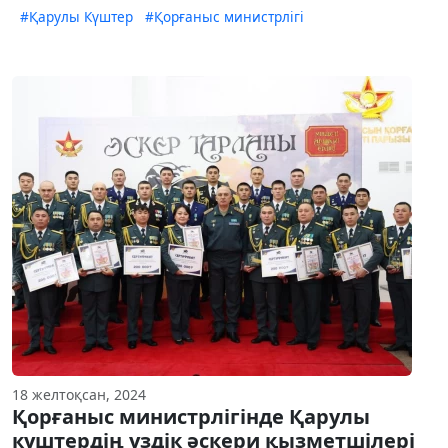
#Қарулы Күштер
#Қорғаныс министрлігі
18 желтоқсан, 2024
Қорғаныс министрлігінде Қарулы
күштердің үздік әскери қызметшілері