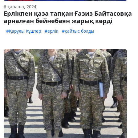
6 қараша, 2024
Ерлікпен қаза тапқан Ғазиз Байтасовқа
арналған бейнебаян жарық көрді
#Қарулы Күштер
#ерлік
#қайтыс болды