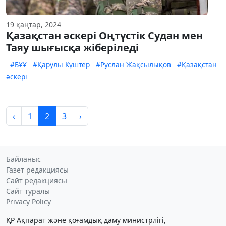
19 қаңтар, 2024
Қазақстан әскері Оңтүстік Судан мен
Таяу шығысқа жіберіледі
#БҰҰ
#Қарулы Күштер
#Руслан Жақсылықов
#Қазақстан
әскері
‹
1
2
3
›
Байланыс
Газет редакциясы
Сайт редакциясы
Сайт туралы
Privacy Policy
ҚР Ақпарат және қоғамдық даму министрлігі,