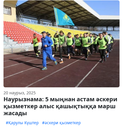
20 наурыз, 2025
Наурызнама: 5 мыңнан астам әскери
қызметкер алыс қашықтыққа марш
жасады
#Қарулы Күштер
#әскери қызметкер