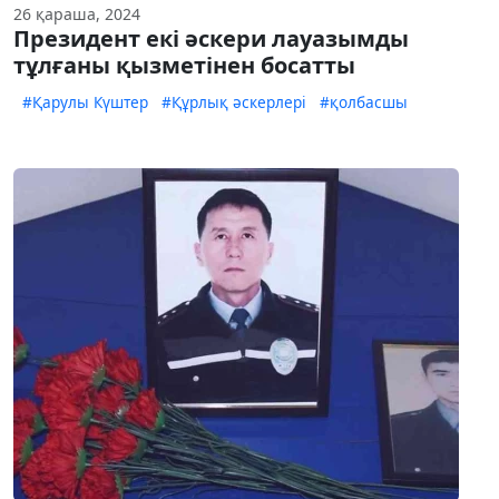
26 қараша, 2024
Президент екі әскери лауазымды
тұлғаны қызметінен босатты
#Қарулы Күштер
#Құрлық әскерлері
#қолбасшы