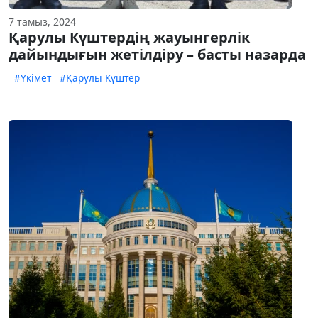
7 тамыз, 2024
Қарулы Күштердің жауынгерлік
дайындығын жетілдіру – басты назарда
#Үкімет
#Қарулы Күштер