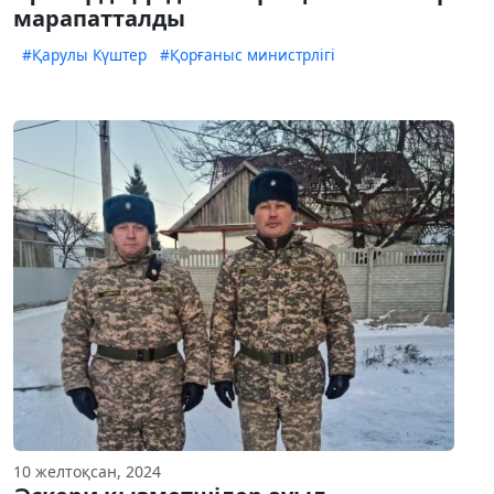
марапатталды
#Қарулы Күштер
#Қорғаныс министрлігі
10 желтоқсан, 2024