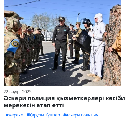
22 сәуір, 2025
Әскери полиция қызметкерлері кәсіби
мерекесін атап өтті
#мереке
#Қарулы Күштер
#әскери полиция