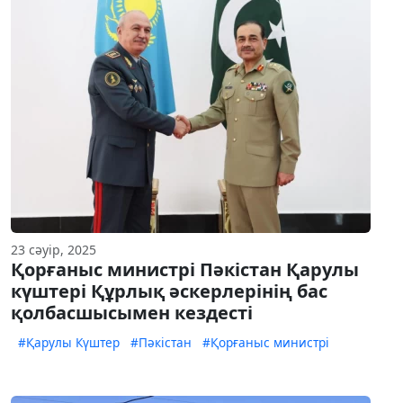
23 сәуір, 2025
Қорғаныс министрі Пәкістан Қарулы
күштері Құрлық әскерлерінің бас
қолбасшысымен кездесті
#Қарулы Күштер
#Пәкістан
#Қорғаныс министрі