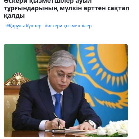
Әскери қызметшілер ауыл
тұрғындарының мүлкін өрттен сақтап
қалды
#Қарулы Күштер
#әскери қызметшілер