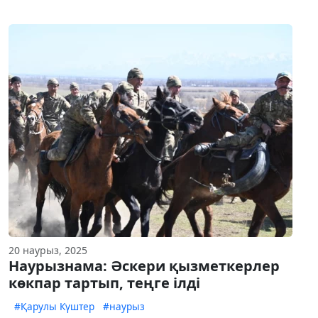
20 наурыз, 2025
Наурызнама: Әскери қызметкерлер
көкпар тартып, теңге ілді
#Қарулы Күштер
#наурыз