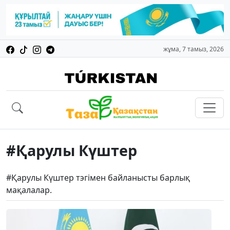
жұма, 7 тамыз, 2026
#Қарулы Күштер
#Қарулы Күштер тэгімен байланысты барлық
мақалалар.