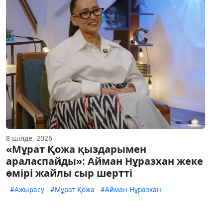
8 шілде, 2026
«Мұрат Қожа қыздарымен
араласпайды»: Айман Нұразхан жеке
өмірі жайлы сыр шертті
#Ажырасу
#Мұрат Қожа
#Айман Нұразхан