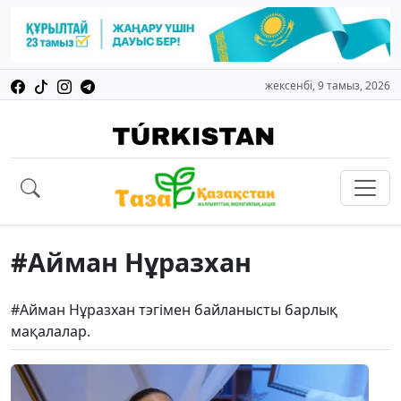
жексенбі, 9 тамыз, 2026
#Айман Нұразхан
#Айман Нұразхан тэгімен байланысты барлық
мақалалар.