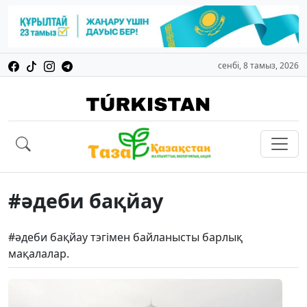
сенбі, 8 тамыз, 2026
#әдеби бақйау
#әдеби бақйау тэгімен байланысты барлық
мақалалар.