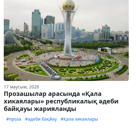
17 маусым, 2026
Прозашылар арасында «Қала
хикаялары» республикалық әдеби
байқауы жарияланды
#проза
#әдеби бақйау
#Қала хикаялары