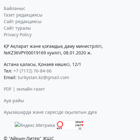
Байланыс
Газет редакциясы
Сайт редакциясы
Сайт туралы
Privacy Policy
ҚР Ақпарат және қоғамдық даму министрлігі,
№KZ36VPY00019169 куәлігі, 08.01.2020 ж.
Астана қаласы, Қонаев көшесі, 12/1
Тел:
+7 (7172) 76-84-66
Email:
turkystan.kz@gmail.com
PDF | онлайн газет
Ауа райы
Ауызашарда және сәресіде оқылатын дұға
© "Айқын-Литер" ЖШС