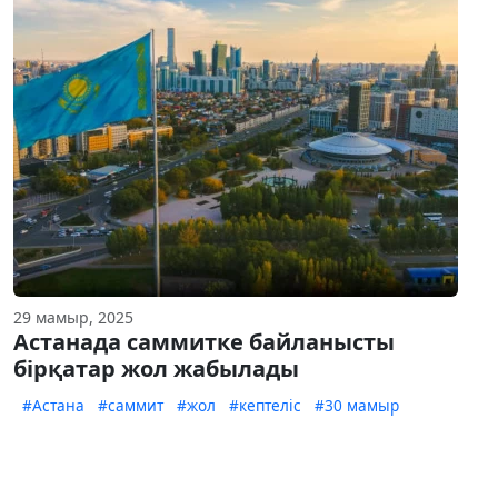
29 мамыр, 2025
Астанада саммитке байланысты
бірқатар жол жабылады
#Астана
#саммит
#жол
#кептеліс
#30 мамыр