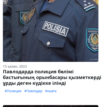
15 қазан, 2023
Павлодарда полиция бөлімі
бастығының орынбасары қызметкерді
ұрды деген күдікке ілінді
#Полиция
#Павлодар
#оқиға