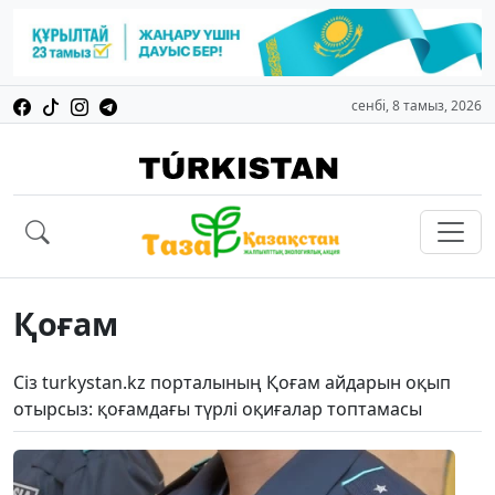
сенбі, 8 тамыз, 2026
Қоғам
Сіз turkystan.kz порталының Қоғам айдарын оқып
отырсыз: қоғамдағы түрлі оқиғалар топтамасы