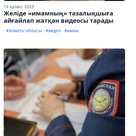
14 қазан, 2023
Желіде «имамның» тазалықшыға
айғайлап жатқан видеосы тарады
#Алматы облысы
#видео
#имам