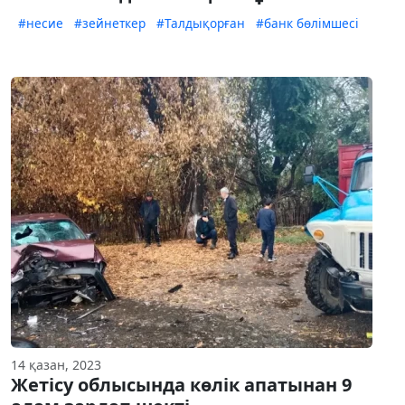
#несие
#зейнеткер
#Талдықорған
#банк бөлімшесі
14 қазан, 2023
Жетісу облысында көлік апатынан 9