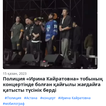
15 қазан, 2023
Полиция «Ирина Кайратовна» тобының
концертінде болған қайғылы жағдайға
қатысты түсінік берді
#Полиция
#Астана
#концерт
#Ирина Кайратовна
#мобилограф