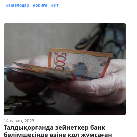
#Павлодар
#оқиға
#ит
14 қазан, 2023
Талдықорғанда зейнеткер банк
бөлімшесінде өзіне қол жұмсаған