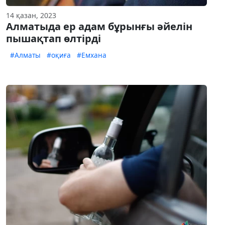
14 қазан, 2023
Алматыда ер адам бұрынғы әйелін
пышақтап өлтірді
#Алматы
#оқиға
#Емхана