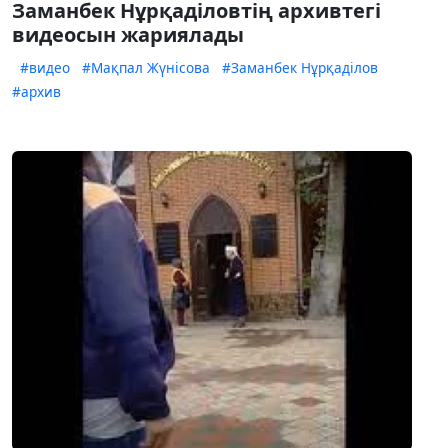
Заманбек Нұрқаділовтің архивтегі
видеосын жариялады
#видео
#Мақпал Жүнісова
#Заманбек Нұрқаділов
#архив