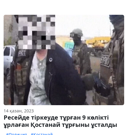
14 қазан, 2023
Ресейде тіркеуде тұрған 9 көлікті
ұрлаған Қостанай тұрғыны ұсталды
#Полиция
#Қостанай