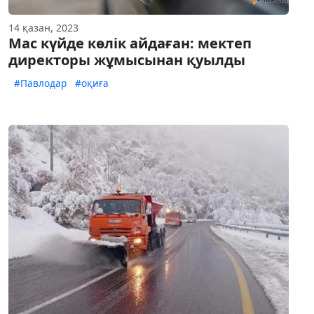
14 қазан, 2023
Мас күйде көлік айдаған: мектеп
директоры жұмысынан қуылды
#Павлодар
#оқиға