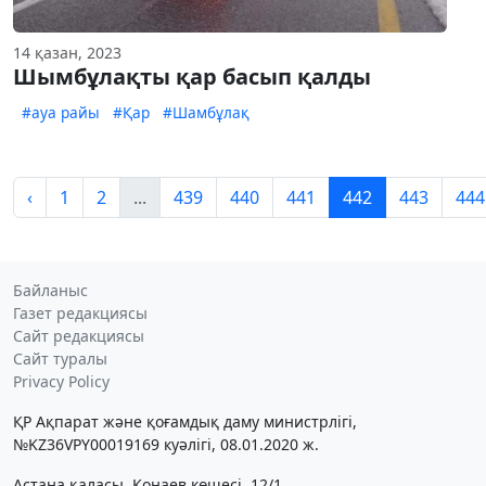
14 қазан, 2023
Шымбұлақты қар басып қалды
#ауа райы
#Қар
#Шамбұлақ
‹
1
2
...
439
440
441
442
443
444
Байланыс
Газет редакциясы
Сайт редакциясы
Сайт туралы
Privacy Policy
ҚР Ақпарат және қоғамдық даму министрлігі,
№KZ36VPY00019169 куәлігі, 08.01.2020 ж.
Астана қаласы, Қонаев көшесі, 12/1