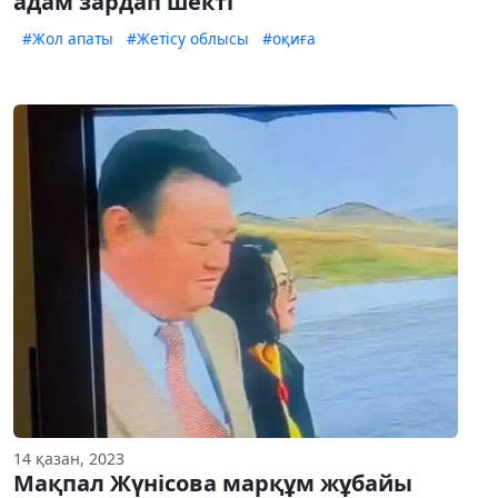
адам зардап шекті
#Жол апаты
#Жетісу облысы
#оқиға
14 қазан, 2023
Мақпал Жүнісова марқұм жұбайы