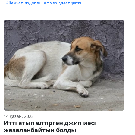
#Зайсан ауданы
#жылу қазандығы
14 қазан, 2023
Итті атып өлтірген джип иесі
жазаланбайтын болды