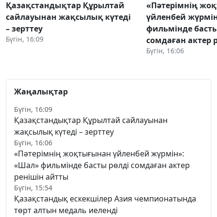
Қазақстандықтар Құрылтай
«Пәтерімнің жо
сайлауынан жақсылық күтеді
үйленбей жүрмі
– зерттеу
фильмінде басты
Бүгін, 16:09
сомдаған актер 
Бүгін, 16:06
Жаңалықтар
Бүгін, 16:09
Қазақстандықтар Құрылтай сайлауынан
жақсылық күтеді – зерттеу
Бүгін, 16:06
«Пәтерімнің жоқтығынан үйленбей жүрмін»:
«Шал» фильмінде басты рөлді сомдаған актер
ренішін айтты
Бүгін, 15:54
Қазақстандық ескекшілер Азия чемпионатында
төрт алтын медаль иеленді