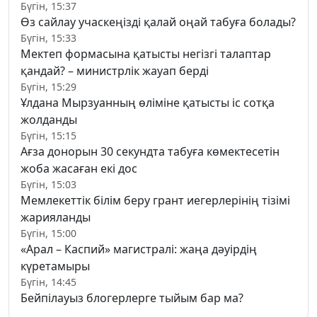
Бүгін, 15:37
Өз сайлау учаскеңізді қалай оңай табуға болады?
Бүгін, 15:33
Мектеп формасына қатысты негізгі талаптар
қандай? – министрлік жауап берді
Бүгін, 15:29
Ұлдана Мырзуанның өліміне қатысты іс сотқа
жолданды
Бүгін, 15:15
Ағза донорын 30 секундта табуға көмектесетін
жоба жасаған екі дос
Бүгін, 15:03
Мемлекеттік білім беру грант иегерлерінің тізімі
жарияланды
Бүгін, 15:00
«Арал – Каспий» магистралі: жаңа дәуірдің
күретамыры
Бүгін, 14:45
Бейпілауыз блогерлерге тыйым бар ма?