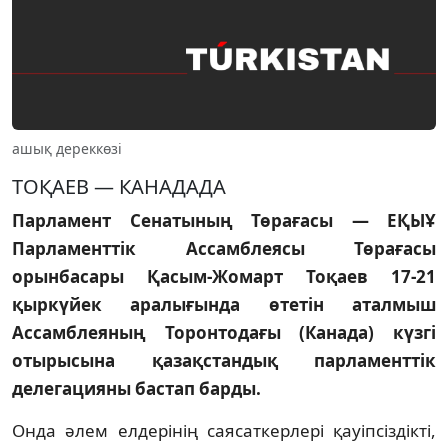
ашық дереккөзі
ТОҚАЕВ — КАНАДАДА
Парламент Сенатының Төрағасы — ЕҚЫҰ
Парламенттiк Ассамблеясы Төрағасы
орынбасары Қасым-Жомарт Тоқаев 17-21
қыркүйек аралығында өтетiн аталмыш
Ассамблеяның Торонтодағы (Канада) күзгi
отырысына қазақстандық парламенттiк
делегацияны бастап барды.
Онда әлем елдерiнiң саясаткерлерi қауiпсiздiктi,