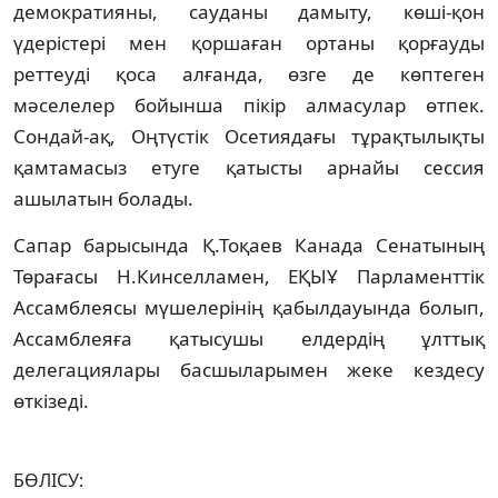
демократияны, сауданы дамыту, көшi-қон
үдерiстерi мен қоршаған ортаны қорғауды
реттеудi қоса алғанда, өзге де көптеген
мәселелер бойынша пiкiр алмасулар өтпек.
Сондай-ақ, Оңтүстiк Осетиядағы тұрақтылықты
қамтамасыз етуге қатысты арнайы сессия
ашылатын болады.
Сапар барысында Қ.Тоқаев Канада Сенатының
Төрағасы Н.Кинселламен, ЕҚЫҰ Парламенттiк
Ассамблеясы мүшелерiнiң қабылдауында болып,
Ассамблеяға қатысушы елдердiң ұлттық
делегациялары басшыларымен жеке кездесу
өткiзедi.
БӨЛІСУ: