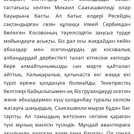
тастағысы келген Михаил Саакашвилидi олар
бауырына басты. Ал батыс елдерi Ресейдiң
сақтандырған сөзiн құлаққа iлмей Сербиядан
бөлiнген Косовоның тәуелсiздiгiн заңсыз түрде
мойындауға асықты. Бiз дәл осы жағдайдан кейiн
абхаздар мен осетиндердiң де косовалық
албандардай дербестiктi талап етпесiне кепiлдiк
бере алмайтынымызды сан мәрте қайталап
айттық. Халықаралық қатынаста екi жаққа екi
түрлi ереже қолдануға болмайды. Текетiрестiң
белгiлерi байқалысымен-ақ бiз грузиндердi осетин
және абхаздармен күш қолданбау туралы келiсiм
жасауға шақырдық. Саакашвили мырза бұдан бас
тартты. Ал тамыздың жетiсiнен сегiзiне қараған
түнi мұның мәнiсiн түсiндiк. Мұндай авантюраға
ақылынан адасқан адам ғана барады. Ол сонда