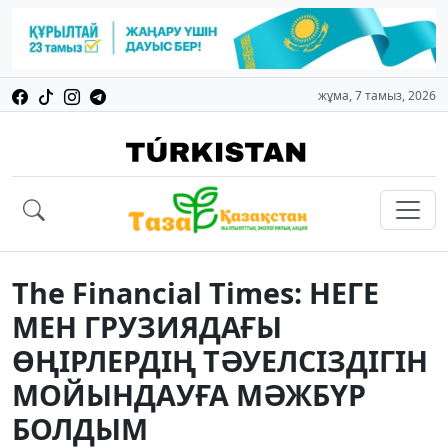
жұма, 7 тамыз, 2026
The Financial Times: НЕГЕ
МЕН ГРУЗИЯДАҒЫ
ӨҢIРЛЕРДIҢ ТӘУЕЛСIЗДIГIН
МОЙЫНДАУҒА МӘЖБҮР
БОЛДЫМ