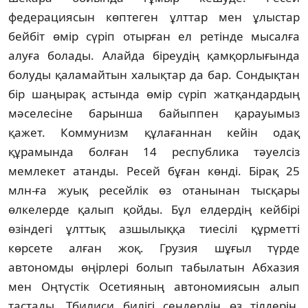
федерациясын көптеген ұлттар мен ұлыстар
бейбiт өмiр сүрiп отырған ел ретiнде мысалға
алуға болады. Алайда бiреудiң қамқорлығында
болуды қаламайтын халықтар да бар. Сондықтан
бiр шаңырақ астында өмiр сүрiп жатқандардың
мәселесiне барынша байыппен қарауымыз
қажет. Коммунизм құлағаннан кейiн одақ
құрамында болған 14 республика тәуелсiз
мемлекет атанды. Ресей бұған көндi. Бiрақ 25
млн-ға жуық ресейлiк өз отанынан тысқары
өлкелерде қалып қойды. Бұл елдердiң кейбiрi
өзiндегi ұлттық азшылыққа тиесiлi құрметтi
көрсете алған жоқ. Грузия шұғыл түрде
автономды өңiрлерi болып табылатын Абхазия
мен Оңтүстiк Осетияның автономиясын алып
тастады. Тбилиси билiгi сендердiң өз тiлдерiң,