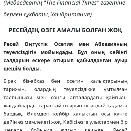
(Медведевтiң "The Financial Times" газетiне
берген сұхбаты, Ұлыбритания)
РЕСЕЙДIҢ ӨЗГЕ АМАЛЫ БОЛҒАН ЖОҚ
Ресей Оңтүстiк Осетия мен Абхазияның
тәуелсiздiгiн мойындады. Бұл оның кейiнгi
салдарын ескере отырып қабылданған ауыр
шешiм болды.
Бiрақ бiз-абхаз бен осетин халықтарының
тарихын, олардың тәуелсiздiкке ұмтылған
талпынысы мен соңғы апталардағы қайғылы
жағдайларды сараптай отырып осындай қадамға
бардық. Әлемдегi кейбiр халықтың осы күнге
дейiн өз мемлекетi жоқ. Көбiсi өзге ұлыстармен бiр
шекара бойында ғұмыр кешуде. Ресей