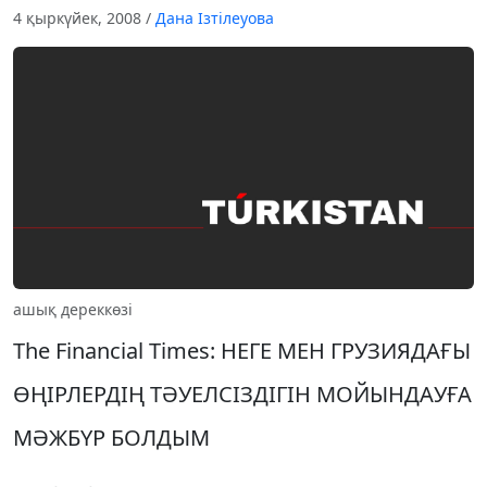
4 қыркүйек, 2008
/
Дана Ізтілеуова
ашық дереккөзі
The Financial Times: НЕГЕ МЕН ГРУЗИЯДАҒЫ
ӨҢIРЛЕРДIҢ ТӘУЕЛСIЗДIГIН МОЙЫНДАУҒА
МӘЖБҮР БОЛДЫМ