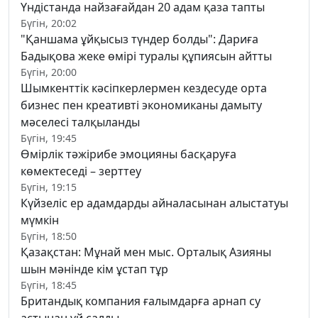
Үндістанда найзағайдан 20 адам қаза тапты
Бүгін, 20:02
"Қаншама ұйқысыз түндер болды": Дариға
Бадықова жеке өмірі туралы құпиясын айтты
Бүгін, 20:00
Шымкенттік кәсіпкерлермен кездесуде орта
бизнес пен креативті экономиканы дамыту
мәселесі талқыланды
Бүгін, 19:45
Өмірлік тәжірибе эмоцияны басқаруға
көмектеседі – зерттеу
Бүгін, 19:15
Күйзеліс ер адамдарды айналасынан алыстатуы
мүмкін
Бүгін, 18:50
Қазақстан: Мұнай мен мыс. Орталық Азияны
шын мәнінде кім ұстап тұр
Бүгін, 18:45
Британдық компания ғалымдарға арнап су