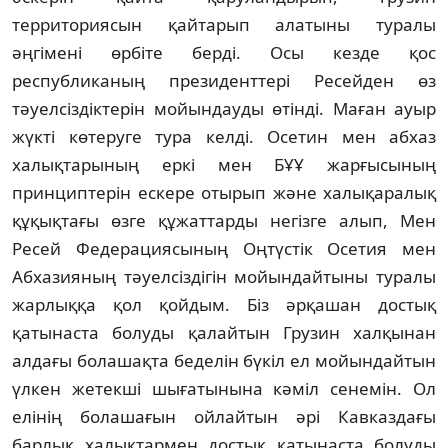
территориясын қайтарып алатыны туралы
әңгiменi өрбiте бердi. Осы кезде қос
республиканың президенттерi Ресейден өз
тәуелсiздiктерiн мойындауды өтiндi. Маған ауыр
жүктi көтеруге тура келдi. Осетин мен абхаз
халықтарының еркi мен БҰҰ жарғысының
принциптерiн ескере отырып және халықаралық
құқықтағы өзге құжаттарды негiзге алып, Мен
Ресей Федерациясының Оңтүстiк Осетия мен
Абхазияның тәуелсiздiгiн мойындайтыны туралы
жарлыққа қол қойдым. Бiз әрқашан достық
қатынаста болуды қалайтын Грузин халқынан
алдағы болашақта беделiн бүкiл ел мойындайтын
үлкен жетекшi шығатынына кәмiл сенемiн. Ол
елiнiң болашағын ойлайтын әрi Кавказдағы
барлық халықтармен достық қатынаста болуды