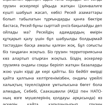
грузин әскерлерi ұйқыда жатқан Цхинвалиге
күштi шабуыл жасап, көбiсi Ресей азаматтары
болып табылатын тұрғындарды қанға бөктiре
бастаса, Ресей бұны сырттай үнсiз бақылайды деп
ойлады ма? Ресейдiң адамдардың өмiрiн
құтқарып қалу үшiн бұл шабуылды болдырмай
тастаудан басқа амалы қалған жоқ. Бұл соғысты
бiз таңдаған жоқпыз. Бiз грузин территориясына
көз алартып отырған жоқпыз. Бiздiң әскерлер
грузияға ондағы соққы берiлiп жатқан базаларды
жою үшiн кiрдi де керi қайтты. Бiз бейбiт өмiрдi
қайта қалпына келтiргенiмiзбен, ондағы үрейлi
халықтың тәуелсiздiкке ұмтылысына бөгет бола
алмадық. Себебi, Саакашвили (АҚШ пен НАТО-
ның өзге мүшелерiнiң қолдауы арқасында) өз
әскерiн қайта қаруландырып, грузин