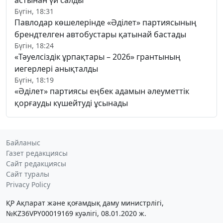
астынан үй салды
Бүгін, 18:31
Павлодар көшелерінде «Әділет» партиясының
брендтелген автобустары қатынай бастады
Бүгін, 18:24
«Тәуелсіздік ұрпақтары – 2026» грантының
иегерлері анықталды
Бүгін, 18:19
«Әділет» партиясы еңбек адамын әлеуметтік
қорғауды күшейтуді ұсынады
Байланыс
Газет редакциясы
Сайт редакциясы
Сайт туралы
Privacy Policy
ҚР Ақпарат және қоғамдық даму министрлігі,
№KZ36VPY00019169 куәлігі, 08.01.2020 ж.