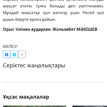
мақсат ететiн тұлға болады деп үмiттенемiн.
Мұндай мақсатқа қол жеткiзу үшiн Ресей қол
ұшын беруге әркез дайын.
Орыс тiлiнен аударған: Жолымбет МӘКIШЕВ
БӨЛІСУ:
Серіктес жаңалықтары
Ұқсас мақалалар