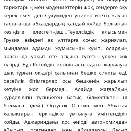
тарихтарың мен мәдениеттерiң жоқ, сендерге оқу
керек емес деп Сухумидегi университеттi жауып
тастағанда абхаздардың қандай күйде болғанын
көзiңiзге елестетiңiзшi..Тәуелсiздiк алысымен
Грузия өзiндегi аз ұлттарға соғыс жариялап,
мыңдаған адамды жұмысынан қуып, олардың
арасында уақыт өте асқына түсетiн үлкен жiк
түсiрдi. Бұл Ресейдiң иегiнiң астындағы жарылуға
шақ тұрған оқ-дәрi салынған бөшке сияқты едi,
ресейлiк бiтiмгерлер осы бөшкенiң жарылып
кетуiне жол бермедi. Алайда жағдайдың
күрделiлiгiн түсiнбеген Батыс, бiлместiкпен (я
болмаса әдейi) Оңтүстiк Осетия мен Абхазия
халықтарын еркiндiкке ұмтылуға үмiттендiрiп
қойды. Аджариядағы қос өңiрдi автономиядан
айырып, осетиндер мен абхаздарды басып