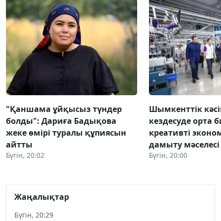
"Қаншама ұйқысыз түндер
Шымкенттік кәс
болды": Дариға Бадықова
кездесуде орта б
жеке өмірі туралы құпиясын
креативті экон
айтты
дамыту мәселес
Бүгін, 20:02
Бүгін, 20:00
Жаңалықтар
Бүгін, 20:29