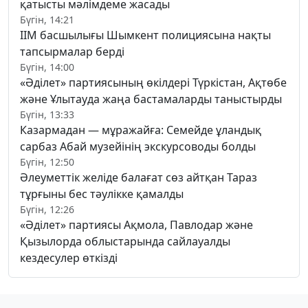
қатысты мәлімдеме жасады
Бүгін, 14:21
ІІМ басшылығы Шымкент полициясына нақты
тапсырмалар берді
Бүгін, 14:00
«Әділет» партиясының өкілдері Түркістан, Ақтөбе
және Ұлытауда жаңа бастамаларды таныстырды
Бүгін, 13:33
Казармадан — мұражайға: Семейде ұландық
сарбаз Абай музейінің экскурсоводы болды
Бүгін, 12:50
Әлеуметтік желіде балағат сөз айтқан Тараз
тұрғыны бес тәулікке қамалды
Бүгін, 12:26
«Әділет» партиясы Ақмола, Павлодар және
Қызылорда облыстарында сайлауалды
кездесулер өткізді