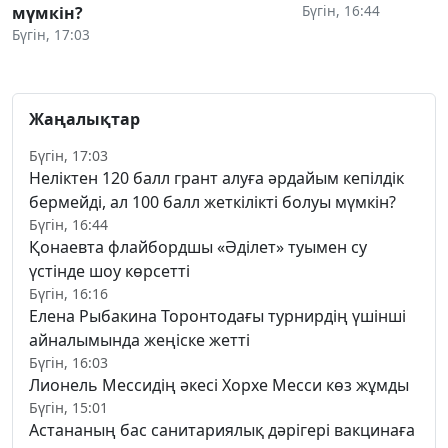
Бүгін, 16:44
мүмкін?
Бүгін, 17:03
Жаңалықтар
Бүгін, 17:03
Неліктен 120 балл грант алуға әрдайым кепілдік
бермейді, ал 100 балл жеткілікті болуы мүмкін?
Бүгін, 16:44
Қонаевта флайбордшы «Әділет» туымен су
үстінде шоу көрсетті
Бүгін, 16:16
Елена Рыбакина Торонтодағы турнирдің үшінші
айналымында жеңіске жетті
Бүгін, 16:03
Лионель Мессидің әкесі Хорхе Месси көз жұмды
Бүгін, 15:01
Астананың бас санитариялық дәрігері вакцинаға