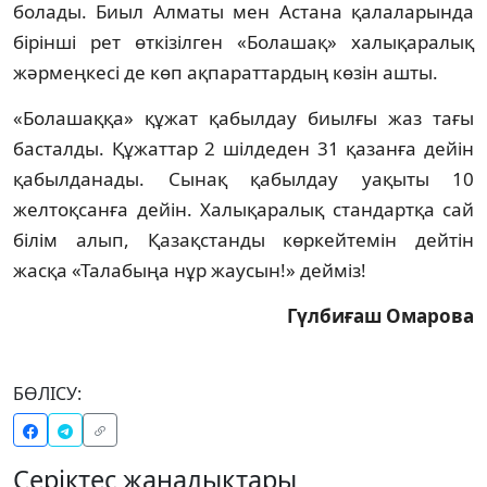
болады. Биыл Алматы мен Астана қалаларында
бiрiншi рет өткiзiлген «Болашақ» халықаралық
жәрмеңкесi де көп ақпараттардың көзiн ашты.
«Болашаққа» құжат қабылдау биылғы жаз тағы
басталды. Құжаттар 2 шiлдеден 31 қазанға дейiн
қабылданады. Сынақ қабылдау уақыты 10
желтоқсанға дейiн. Халықаралық стандартқа сай
бiлiм алып, Қазақстанды көркейтемiн дейтiн
жасқа «Талабыңа нұр жаусын!» деймiз!
Гүлбиғаш Омарова
БӨЛІСУ:
Серіктес жаңалықтары