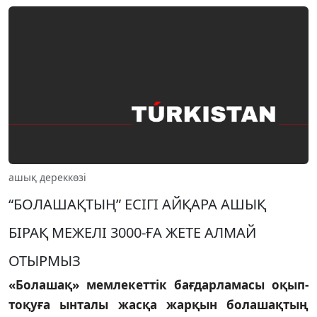
ашық дереккөзі
“БОЛАШАҚТЫҢ” ЕСIГI АЙҚАРА АШЫҚ
БIРАҚ МЕЖЕЛI 3000-ҒА ЖЕТЕ АЛМАЙ
ОТЫРМЫЗ
«Болашақ» мемлекеттiк бағдарламасы оқып-
тоқуға ынталы жасқа жарқын болашақтың