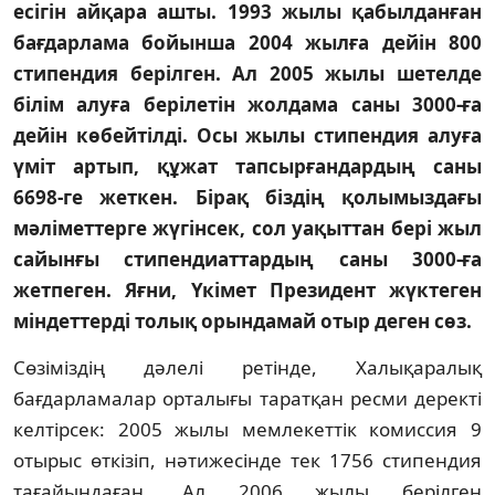
есiгiн айқара ашты. 1993 жылы қабылданған
бағдарлама бойынша 2004 жылға дейiн 800
стипендия берiлген. Ал 2005 жылы шетелде
бiлiм алуға берiлетiн жолдама саны 3000-ға
дейiн көбейтiлдi. Осы жылы стипендия алуға
үмiт артып, құжат тапсырғандардың саны
6698-ге жеткен. Бiрақ бiздiң қолымыздағы
мәлiметтерге жүгiнсек, сол уақыттан берi жыл
сайынғы стипендиаттардың саны 3000-ға
жетпеген. Яғни, Үкiмет Президент жүктеген
мiндеттердi толық орындамай отыр деген сөз.
Сөзiмiздiң дәлелi ретiнде, Халықаралық
бағдарламалар орталығы таратқан ресми деректi
келтiрсек: 2005 жылы мемлекеттiк комиссия 9
отырыс өткiзiп, нәтижесiнде тек 1756 стипендия
тағайындаған. Ал 2006 жылы берiлген