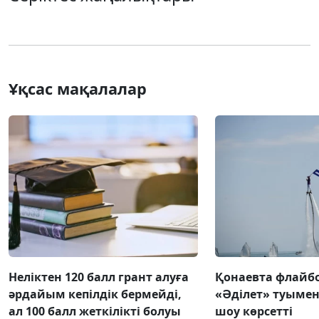
Ұқсас мақалалар
Неліктен 120 балл грант алуға
Қонаевта флай
әрдайым кепілдік бермейді,
«Әділет» туымен 
ал 100 балл жеткілікті болуы
шоу көрсетті