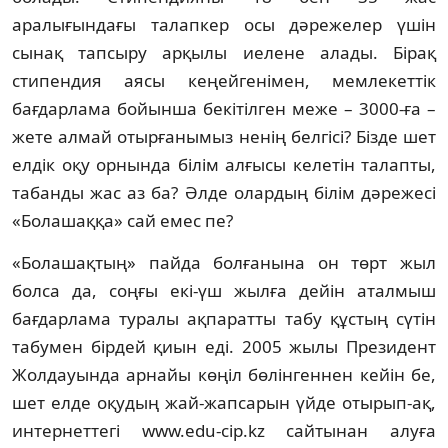
аралығындағы талапкер осы дәрежелер үшiн
сынақ тапсыру арқылы иелене алады. Бiрақ
стипендия аясы кеңейгенiмен, мемлекеттiк
бағдарлама бойынша бекiтiлген меже – 3000-ға –
жете алмай отырғанымыз ненiң белгiсi? Бiзде шет
елдiк оқу орнында бiлiм алғысы келетiн талапты,
табанды жас аз ба? Әлде олардың бiлiм дәрежесi
«Болашаққа» сай емес пе?
«Болашақтың» пайда болғанына он төрт жыл
болса да, соңғы екi-үш жылға дейiн аталмыш
бағдарлама туралы ақпаратты табу құстың сүтiн
табумен бiрдей қиын едi. 2005 жылы Президент
Жолдауында арнайы көңiл бөлiнгеннен кейiн бе,
шет елде оқудың жай-жапсарын үйде отырып-ақ,
интернеттегi www.edu-cip.kz сайтынан алуға