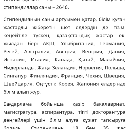
стипендиялар саны – 2646.
Стипендияның саны артуымен қатар, бiлiм қуған
жастарды жiберетiн шет елдердiң де тiзiмi
кеңейтiле түскен, қазақстандық жастар екi
жылдан берi АҚШ, Ұлыбритания, Германия,
Ресей, Австралия, Австрия, Венгрия, Дания,
Испания, Италия, Канада, Қытай, Малайзия,
Нидерланды, Жаңа Зеландия, Норвегия, Польша,
Сингапур, Финляндия, Франция, Чехия, Швеция,
Швейцария, Оңтүстiк Корея, Жапония елдерiнде
бiлiм алып жүр.
Бағдарлама бойынша қазiр бакалавриат,
магистратура, аспирантура, тiптi докторантура
деңгейлерi үшiн бiлiм алуға құжат тапсыруға
болады. Стипендияны 18 бен 35 жас