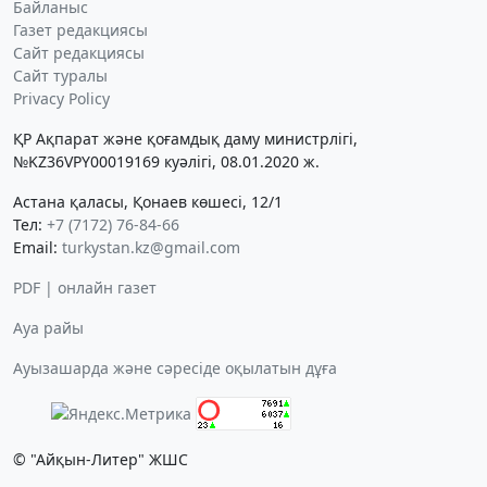
Байланыс
Газет редакциясы
Сайт редакциясы
Сайт туралы
Privacy Policy
ҚР Ақпарат және қоғамдық даму министрлігі,
№KZ36VPY00019169 куәлігі, 08.01.2020 ж.
Астана қаласы, Қонаев көшесі, 12/1
Тел:
+7 (7172) 76-84-66
Email:
turkystan.kz@gmail.com
PDF | онлайн газет
Ауа райы
Ауызашарда және сәресіде оқылатын дұға
© "Айқын-Литер" ЖШС