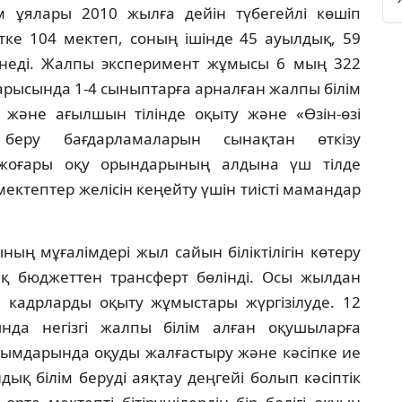
м ұялары 2010 жылға дейiн түбегейлi көшiп
тке 104 мектеп, соның iшiнде 45 ауылдық, 59
iнедi. Жалпы эксперимент жұмысы 6 мың 322
рысында 1-4 сыныптарға арналған жалпы бiлiм
 және ағылшын тiлiнде оқыту және «Өзiн-өзi
м беру бағдарламаларын сынақтан өткiзу
 жоғары оқу орындарының алдына үш тiлде
мектептер желiсiн кеңейту үшiн тиiстi мамандар
ның мұғалiмдерi жыл сайын бiлiктiлiгiн көтеру
қ бюджеттен трансферт бөлiндi. Осы жылдан
 кадрларды оқыту жұмыстары жүргiзiлуде. 12
нда негiзгi жалпы бiлiм алған оқушыларға
ұйымдарында оқуды жалғастыру және кәсiпке ие
ық бiлiм берудi аяқтау деңгейi болып кәсiптiк