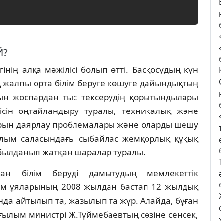
Й?
нiң алқа мәжiлiсi болып өттi. Басқосудың күн
қ жалпы орта бiлiм беруге көшуге дайындықтың
ын жоспардан тыс тексерудiң қорытындылары
сiн оңтайландыру туралы, техникалық және
рларын даярлау проблемалары және оларды шешу
ылым саласындағы сыбайлас жемқорлық құқық
былданып жатқан шаралар туралы.
ған бiлiм берудi дамытудың мемлекеттiк
iлiм ұяларының 2008 жылдан бастап 12 жылдық
нда айтылып та, жазылып та жүр. Алайда, бұған
 ғылым министрi Ж.Түймебаевтың сөзiне сенсек,