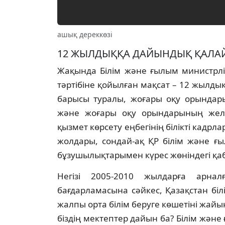
ашық дереккөзі
12 ЖЫЛДЫҚҚА ДАЙЫНДЫҚ ҚАЛА
Жақында Бiлiм және ғылым министрлiгi
тәртiбiне қойылған мақсат – 12 жылды
барысы туралы, жоғары оқу орындар
және жоғары оқу орындарының желi
қызмет көрсету еңбегiнiң бiлiктi кад
жолдары, сондай-ақ ҚР бiлiм және ғ
бұзушылықтарымен күрес жөнiндегi қа
Негiзi 2005-2010 жылдарға арнал
бағдарламасына сәйкес, Қазақстан б
жалпы орта бiлiм беруге көшетiнi жайы
бiздiң мектептер дайын ба? Бiлiм және