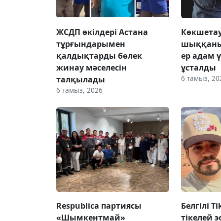
ЖСДП өкілдері Астана
Көкшетау
тұрғындарымен
шыққаны
қалдықтарды бөлек
ер адам 
жинау мәселесін
ұсталды
6 тамыз, 20
талқылады
6 тамыз, 2026
Respublica партиясы
Белгілі T
«Шымкентмай»
тікелей э