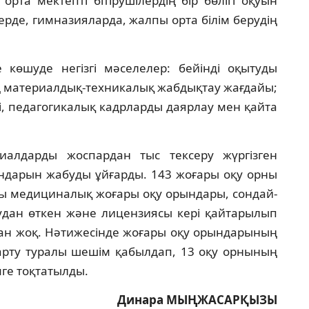
рта мектептi бiтiрушiлердiң бiр бөлiгi оқуын
ерде, гимназияларда, жалпы орта бiлiм берудiң
көшуде негiзгi мәселелер: бейiндi оқытуды
ң материалдық-техникалық жабдықтау жағдайы;
iгi, педагогикалық кадрларды даярлау мен қайта
алдарды жоспардан тыс тексеру жүргiзген
ындарын жабуды ұйғарды. 143 жоғары оқу орны
сы медициналық жоғары оқу орындары, сондай-
аудан өткен және лицензиясы керi қайтарылып
ан жоқ. Нәтижесiнде жоғары оқу орындарының
қарту туралы шешiм қабылдап, 13 оқу орнының
ге тоқтатылды.
Динара МЫҢЖАСАРҚЫЗЫ