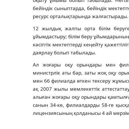
оқыту ұйымы болып табылады. Негiзi о
бейiндiк сыныптарда, бейiндiк мектепт
ресурс орталықтарында жалғастырады.
12 жылдық жалпы орта бiлiм беруге 
ұйымдастыру; бiлiм беру ұйымдарыны
кәсiптiк мектептердi кеңейту қажеттiл
даярлау болып табылады.
Ал жоғары оқу орындары мен фили
министрлiк аты бар, заты жоқ оқу ор
мен 66 филиалда өткен тексеру жұмы
ақ 2007 жылы мемлекеттiк аттестатт
алыған жоғары оқу орындары қамтылғ
санын 34-ке, филиалдарды 58-ге қыс
лицензиясының қолданысы 4 ай мерзiм