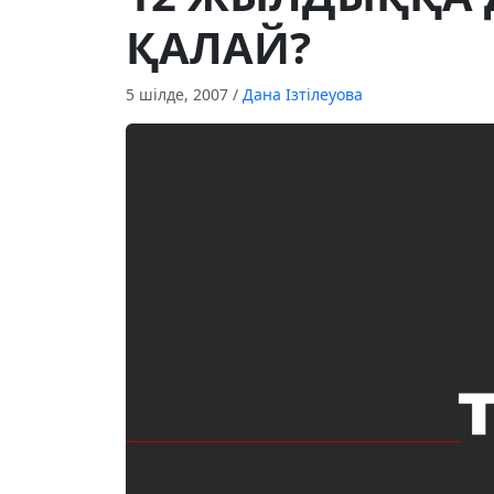
ҚАЛАЙ?
5 шілде, 2007
/
Дана Ізтілеуова