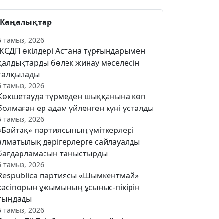
Жаңалықтар
6 тамыз, 2026
ЖСДП өкілдері Астана тұрғындарымен
қалдықтарды бөлек жинау мәселесін
талқылады
6 тамыз, 2026
Көкшетауда түрмеден шыққанына көп
болмаған ер адам үйленген күні ұсталды
6 тамыз, 2026
«Байтақ» партиясының үміткерлері
алматылық дәрігерлерге сайлауалды
бағдарламасын таныстырды
6 тамыз, 2026
Respublica партиясы «Шымкентмай»
кәсіпорын ұжымының ұсыныс-пікірін
тыңдады
6 тамыз, 2026