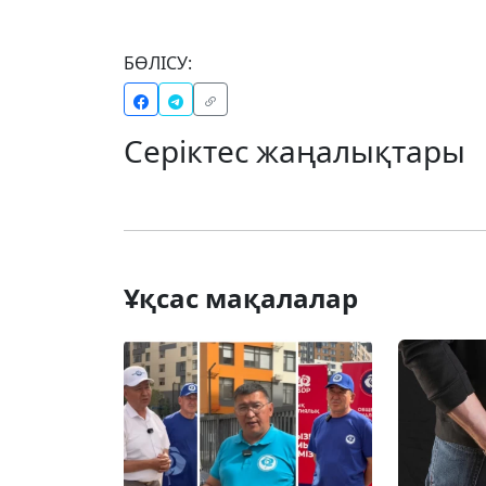
БӨЛІСУ:
Серіктес жаңалықтары
Ұқсас мақалалар