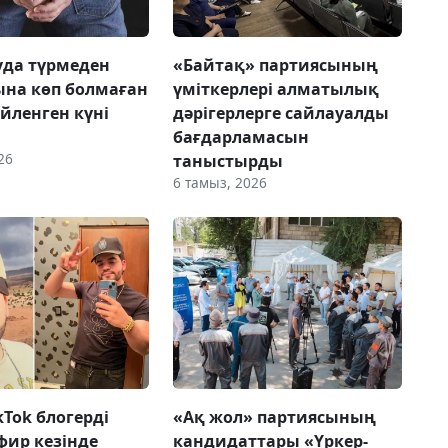
да түрмеден
«Байтақ» партиясының
на көп болмаған
үміткерлері алматылық
үйленген күні
дәрігерлерге сайлауалды
бағдарламасын
26
таныстырды
6 тамыз, 2026
ikTok блогерді
«Ақ жол» партиясының
фир кезінде
кандидаттары «Үркер-