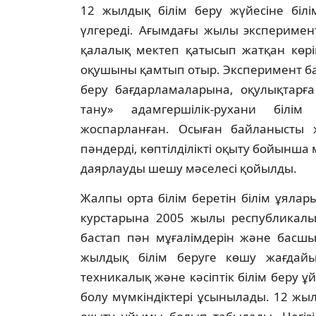
12 жылдық бiлiм беру жүйесiне бiлi
үлгередi. Ағымдағы жылы эксперимен
қалалық мектеп қатысып жатқан көр
оқушыны қамтып отыр. Эксперимент ба
беру бағдарламаларына, оқулықтарға
тану» адамгершiлiк-рухани бiлi
жоспарланған. Осыған байланысты
пәндердi, көптiлдiлiктi оқыту бойынша 
даярлауды шешу мәселесi қойылды.
Жалпы орта бiлiм беретiн бiлiм ұялары
курстарына 2005 жылы республикалы
бастап пән мұғалiмдерiн және басшы
жылдық бiлiм беруге көшу жағдайы
техникалық және кәсiптiк бiлiм беру 
болу мүмкiндiктерi ұсынылады. 12 жылд