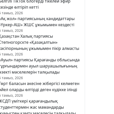
Белгілі TikTok блогерді тікелей эфир
кезінде өлтіріп кетті
6 тамыз, 2026
«Ақ жол» партиясының кандидаттары
«Үркер-АШ» ЖШС ұжымымен кездесті
6 тамыз, 2026
Қазақстан Халық партиясы
Степногорскте «Қазақалтын»
кәсіпорнының ұжымымен пікір алмасты
6 тамыз, 2026
«Ауыл» партиясы Қарағанды облысында
тұрғындармен ауыл шаруашылығының
өзекті мәселелерін талқылады
6 тамыз, 2026
Төрт баласын әкесіне жібергісі келмеген
әйел оларды өлтірді деген күдікке ілінді
6 тамыз, 2026
ЖСДП үміткері қарағандылық
студенттермен жас мамандарды
жұмыспен қамту мәселесін талқылады