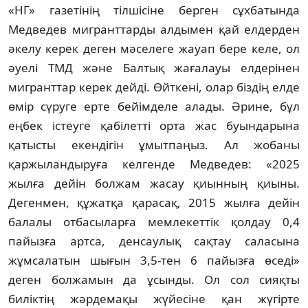
«НГ» газетiнiң тiлшiсiне берген сұхбатында
Медведев мигранттарды алдымен қай елдерден
әкелу керек деген мәселеге жауап бере келе, ол
әуелi ТМД және Балтық жағалауы елдерiнен
мигранттар керек дейдi. Өйткенi, олар бiздiң елде
өмiр сүруге ерте бейiмделе алады. Әрине, бұл
еңбек iстеуге қабiлеттi орта жас буындарына
қатысты екендiгiн ұмытпаңыз. Ал жобаны
қаржыландыруға келгенде Медведев: «2025
жылға дейiн болжам жасау қиынның қиыны.
Дегенмен, құжатқа қарасақ, 2015 жылға дейiн
балалы отбасыларға мемлекеттiк қолдау 0,4
пайызға артса, денсаулық сақтау саласына
жұмсалатын шығын 3,5-тен 6 пайызға өседi»
деген болжамын да ұсынды. Ол сол сияқты
билiктiң жәрдемақы жүйесiне қан жүгiрте