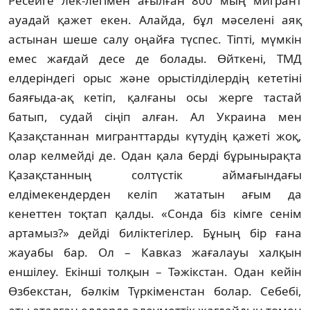
Ресейге лек-легiмен ағылған 800 мың мигрант
ауадай қажет екен. Алайда, бұл мәселенi аяқ
астынан шеше салу оңайға түспес. Тiптi, мүмкiн
емес жағдай десе де болады. Өйткенi, ТМД
елдерiндегi орыс және орыстiлдiлердiң кететiнi
баяғыда-ақ кетiп, қалғаны осы жерге тастай
батып, судай сiңiп алған. Ал Украина мен
Қазақстаннан мигранттарды күтудiң қажетi жоқ,
олар келмейдi де. Одан қала бердi бұрынырақта
Қазақстанның солтүстiк аймағындағы
елдiмекендерден келiп жататын ағым да
кенеттен тоқтап қалды. «Сонда бiз кiмге сенiм
артамыз?» дейдi билiктегiлер. Бұның бiр ғана
жауабы бар. Ол – Кавказ жағалауы халқын
еншiлеу. Екiншi толқын – Тәжiкстан. Одан кейiн
Өзбекстан, бәлкiм Түркiменстан болар. Себебi,