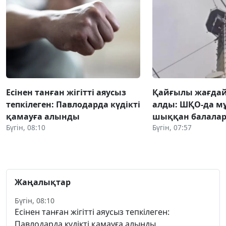
Есінен танған жігітті аяусыз
Қайғылы жағда
тепкілеген: Павлодарда күдікті
алды: ШҚО-да м
қамауға алынды
шыққан балалар
Бүгін, 08:10
Бүгін, 07:57
Жаңалықтар
Бүгін, 08:10
Есінен танған жігітті аяусыз тепкілеген:
Павлодарда күдікті қамауға алынды