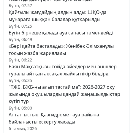
Бүгін, 07:57
Қайғылы жағдайдың алдын алды: ШҚО-да
мұнараға шыққан балалар құтқарылды
Бүгін, 07:25
Бүгін бірнеше қалада ауа сапасы төмендейді
Бүгін, 06:49
«Бәрі қайта басталады»: Жәнібек Әлімханұлы
тосын жазба жариялады
Бүгін, 06:22
Баян Мақсатқызы тойда әйелдер мен әншілер
туралы айтқан ақсақал жайлы пікір білдірді
Бүгін, 05:35
"ТЖБ, БЖБ-ны алып тастай ма": 2026-2027 оқу
жылында оқушыларды қандай жаңашылдықтар
күтіп тұр
Бүгін, 05:00
Аптап ыстық: Қазгидромет ауа райына
байланысты ескерту жасады
6 тамыз, 2026