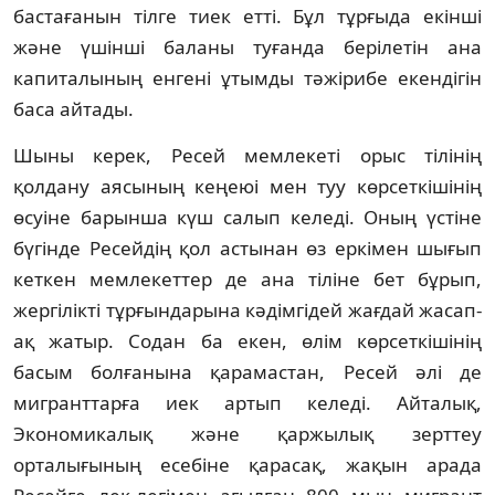
бастағанын тiлге тиек еттi. Бұл тұрғыда екiншi
және үшiншi баланы туғанда берiлетiн ана
капиталының енгенi ұтымды тәжiрибе екендiгiн
баса айтады.
Шыны керек, Ресей мемлекетi орыс тiлiнiң
қолдану аясының кеңеюi мен туу көрсеткiшiнiң
өсуiне барынша күш салып келедi. Оның үстiне
бүгiнде Ресейдiң қол астынан өз еркiмен шығып
кеткен мемлекеттер де ана тiлiне бет бұрып,
жергiлiктi тұрғындарына кәдiмгiдей жағдай жасап-
ақ жатыр. Содан ба екен, өлiм көрсеткiшiнiң
басым болғанына қарамастан, Ресей әлi де
мигранттарға иек артып келедi. Айталық,
Экономикалық және қаржылық зерттеу
орталығының есебiне қарасақ, жақын арада