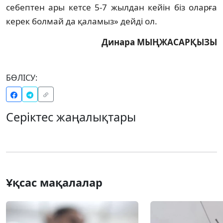
себептен ары кетсе 5-7 жылдан кейiн бiз оларға
керек болмай да қаламыз» дейдi ол.
Динара МЫҢЖАСАРҚЫЗЫ
БӨЛІСУ:
Серіктес жаңалықтары
Ұқсас мақалалар