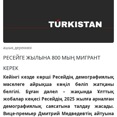
ашық дереккөзі
РЕСЕЙГЕ ЖЫЛЫНА 800 МЫҢ МИГРАНТ
КЕРЕК
Кейiнгi кезде көршi Ресейдiң демографиялық
мәселеге айрықша көңiл бөлiп жатқаны
белгiлi. Бұған дәлел – жақында Ұлттық
жобалар кеңесi Ресейдiң 2025 жылға арналған
демографиялық саясатына талдау жасады.
Вице-премьер Дмитрий Медведевтiң айтуына