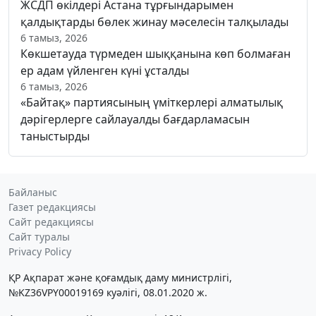
ЖСДП өкілдері Астана тұрғындарымен
қалдықтарды бөлек жинау мәселесін талқылады
6 тамыз, 2026
Көкшетауда түрмеден шыққанына көп болмаған
ер адам үйленген күні ұсталды
6 тамыз, 2026
«Байтақ» партиясының үміткерлері алматылық
дәрігерлерге сайлауалды бағдарламасын
таныстырды
Байланыс
Газет редакциясы
Сайт редакциясы
Сайт туралы
Privacy Policy
ҚР Ақпарат және қоғамдық даму министрлігі,
№KZ36VPY00019169 куәлігі, 08.01.2020 ж.