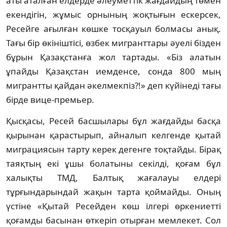
аты аталған елдерде әлеуметтiк жағдайдың төмен
екендiгiн, жұмыс орнының жоқтығын ескерсек,
Ресейге ағылған көшке тосқауыл болмасы анық.
Тағы бiр өкiнiштiсi, өзбек мигранттары әуелi бiзден
бұрын Қазақстанға жол тартады. «Бiз алатын
ұпайды Қазақстан иемденсе, сонда 800 мың
мигрантты қайдан әкелмекпiз?!» деп күйiнедi тағы
бiрде вице-премьер.
Қысқасы, Ресей басшылары бұл жағдайды басқа
қырынан қарастырып, айналып келгенде қытай
миграциясын тарту керек дегенге тоқтайды. Бiрақ
таяқтың екi ұшы болатыны секiлдi, қоғам бұл
халықты ТМД, Балтық жағалауы елдерi
тұрғындарындай жақын тарта қоймайды. Оның
үстiне «Қытай Ресейден көш iлгерi өркениеттi
қоғамды басынан өткерiп отырған мемлекет. Сол