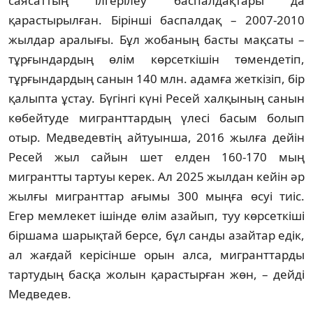
саясаттың iлгерiлеу баспалдақтары да
қарастырылған. Бiрiншi баспалдақ – 2007-2010
жылдар аралығы. Бұл жобаның басты мақсаты –
тұрғындардың өлiм көрсеткiшiн төмендетiп,
тұрғындардың санын 140 млн. адамға жеткiзiп, бiр
қалыпта ұстау. Бүгiнгi күнi Ресей халқының санын
көбейтуде мигранттардың үлесi басым болып
отыр. Медведевтiң айтуынша, 2016 жылға дейiн
Ресей жыл сайын шет елден 160-170 мың
мигрантты тартуы керек. Ал 2025 жылдан кейiн әр
жылғы мигранттар ағымы 300 мыңға өсуi тиiс.
Егер мемлекет iшiнде өлiм азайып, туу көрсеткiшi
бiршама шарықтай берсе, бұл санды азайтар едiк,
ал жағдай керiсiнше орын алса, мигранттарды
тартудың басқа жолын қарастырған жөн, – дейдi
Медведев.