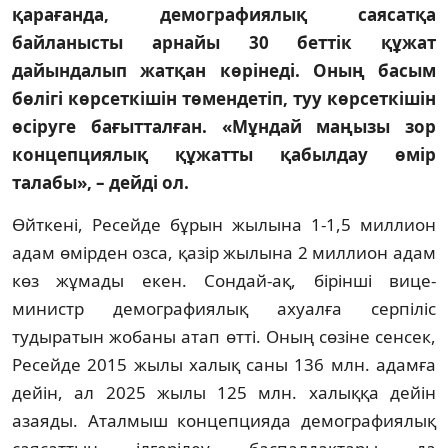
қарағанда, демографиялық саясатқа
байланысты арнайы 30 беттiк құжат
дайындалып жатқан көрiнедi. Оның басым
бөлiгi көрсеткiшiн төмендетiп, туу көрсеткiшiн
өсiруге бағытталған. «Мұндай маңызы зор
концепциялық құжатты қабылдау өмiр
талабы», – дейдi ол.
Өйткенi, Ресейде бұрын жылына 1-1,5 миллион
адам өмiрден озса, қазiр жылына 2 миллион адам
көз жұмады екен. Сондай-ақ, бiрiншi вице-
министр демографиялық ахуалға серпiлiс
тудыратын жобаны атап өттi. Оның сөзiне сенсек,
Ресейде 2015 жылы халық саны 136 млн. адамға
дейiн, ал 2025 жылы 125 млн. халыққа дейiн
азаяды. Аталмыш концепцияда демографиялық