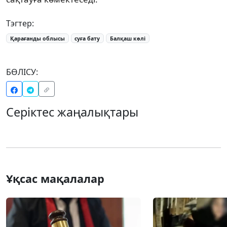
Тэгтер:
Қарағанды облысы
суға бату
Балқаш көлі
БӨЛІСУ:
Серіктес жаңалықтары
Ұқсас мақалалар