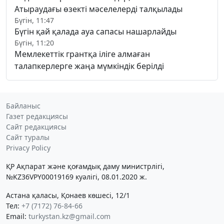
Атыраудағы өзекті мәселелерді талқылады
Бүгін, 11:47
Бүгін қай қалада ауа сапасы нашарлайды
Бүгін, 11:20
Мемлекеттік грантқа іліге алмаған
талапкерлерге жаңа мүмкіндік берілді
Байланыс
Газет редакциясы
Сайт редакциясы
Сайт туралы
Privacy Policy
ҚР Ақпарат және қоғамдық даму министрлігі,
№KZ36VPY00019169 куәлігі, 08.01.2020 ж.
Астана қаласы, Қонаев көшесі, 12/1
Тел:
+7 (7172) 76-84-66
Email:
turkystan.kz@gmail.com