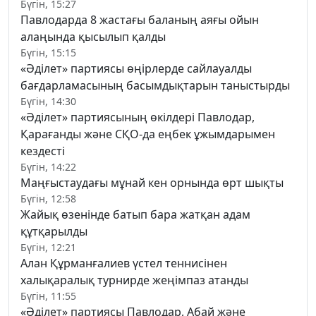
Бүгін, 15:27
Павлодарда 8 жастағы баланың аяғы ойын
алаңында қысылып қалды
Бүгін, 15:15
«Әділет» партиясы өңірлерде сайлауалды
бағдарламасының басымдықтарын таныстырды
Бүгін, 14:30
«Әділет» партиясының өкілдері Павлодар,
Қарағанды және СҚО-да еңбек ұжымдарымен
кездесті
Бүгін, 14:22
Маңғыстаудағы мұнай кен орнында өрт шықты
Бүгін, 12:58
Жайық өзенінде батып бара жатқан адам
құтқарылды
Бүгін, 12:21
Алан Құрманғалиев үстел теннисінен
халықаралық турнирде жеңімпаз атанды
Бүгін, 11:55
«Әділет» партиясы Павлодар, Абай және