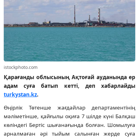
istockphoto.com
Қарағанды облысының Ақтоғай ауданында ер
адам суға батып кетті, деп хабарлайды
turkystan.kz
.
Өңірлік Төтенше жағдайлар департаментінің
мәліметінше, қайғылы оқиға 7 шілде күні Балқаш
көліндегі Бертіс шығанағында болған. Шомылуға
арналмаған әрі тыйым салынған жерде суға