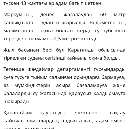
түскен 43 жастағы ер адам батып кеткен.
Марқұмның денесі жағалаудан 60 метр
қашықтықтан судан шығарылды. Ведомствоның
мәліметінше, оқиға болған жерде су түбі күрт
тереңдеп, шамамен 2,5 метрге жетеді.
Жыл басынан бері бұл Қарағанды облысында
тіркелген судағы сегізінші қайғылы оқиға болды.
Төтенше жағдайлар департаменті тұрғындарды
суға түсуге тыйым салынған орындарға бармауға,
өз мүмкіндіктерін асыра бағаламауға және
балаларды су жағасында қараусыз қалдырмауға
шақырады.
Қарапайым қауіпсіздік ережелерін сақтау
қайғылы оқиғалардың алдын алып, адам өмірін
сақтауға көмектеседі.