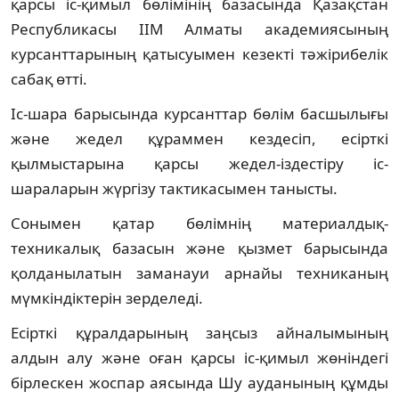
қарсы іс-қимыл бөлімінің базасында Қазақстан
Республикасы ІІМ Алматы академиясының
курсанттарының қатысуымен кезекті тәжірибелік
сабақ өтті.
Іс-шара барысында курсанттар бөлім басшылығы
және жедел құраммен кездесіп, есірткі
қылмыстарына қарсы жедел-іздестіру іс-
шараларын жүргізу тактикасымен танысты.
Сонымен қатар бөлімнің материалдық-
техникалық базасын және қызмет барысында
қолданылатын заманауи арнайы техниканың
мүмкіндіктерін зерделеді.
Есірткі құралдарының заңсыз айналымының
алдын алу және оған қарсы іс-қимыл жөніндегі
бірлескен жоспар аясында Шу ауданының құмды