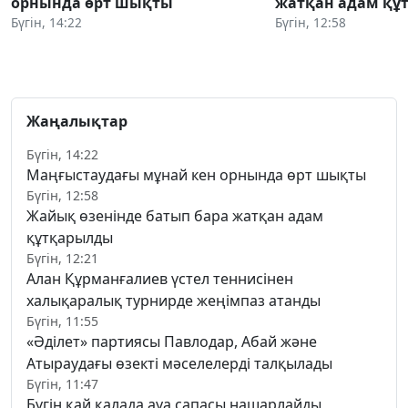
орнында өрт шықты
жатқан адам құ
Бүгін, 14:22
Бүгін, 12:58
Жаңалықтар
Бүгін, 14:22
Маңғыстаудағы мұнай кен орнында өрт шықты
Бүгін, 12:58
Жайық өзенінде батып бара жатқан адам
құтқарылды
Бүгін, 12:21
Алан Құрманғалиев үстел теннисінен
халықаралық турнирде жеңімпаз атанды
Бүгін, 11:55
«Әділет» партиясы Павлодар, Абай және
Атыраудағы өзекті мәселелерді талқылады
Бүгін, 11:47
Бүгін қай қалада ауа сапасы нашарлайды