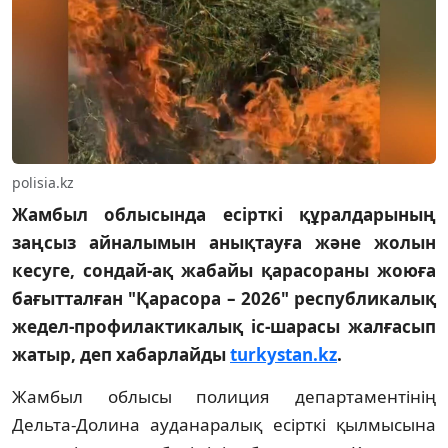
polisia.kz
Жамбыл облысында есірткі құралдарының
заңсыз айналымын анықтауға және жолын
кесуге, сондай-ақ жабайы қарасораны жоюға
бағытталған "Қарасора – 2026" республикалық
жедел-профилактикалық іс-шарасы жалғасып
жатыр, деп хабарлайды
turkystan.kz
.
Жамбыл облысы полиция департаментінің
Дельта-Долина ауданаралық есірткі қылмысына