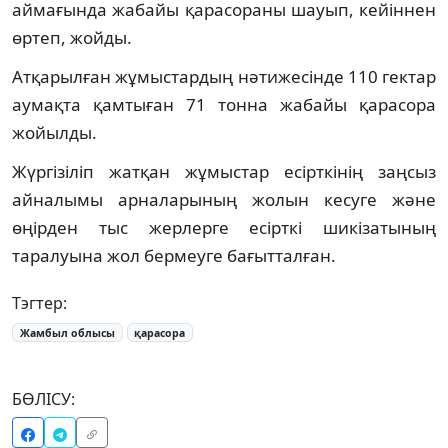
аймағында жабайы қарасораны шауып, кейіннен
өртеп, жойды.
Атқарылған жұмыстардың нәтижесінде 110 гектар
аумақта қамтыған 71 тонна жабайы қарасора
жойылды.
Жүргізіліп жатқан жұмыстар есірткінің заңсыз
айналымы арналарының жолын кесуге және
өңірден тыс жерлерге есірткі шикізатының
таралуына жол бермеуге бағытталған.
Тэгтер:
Жамбыл облысы
қарасора
БӨЛІСУ: