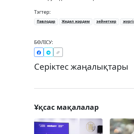
Тэгтер:
Павлодар
Жедел жәрдем
зейнеткер
жүргі
БӨЛІСУ:
Серіктес жаңалықтары
Ұқсас мақалалар