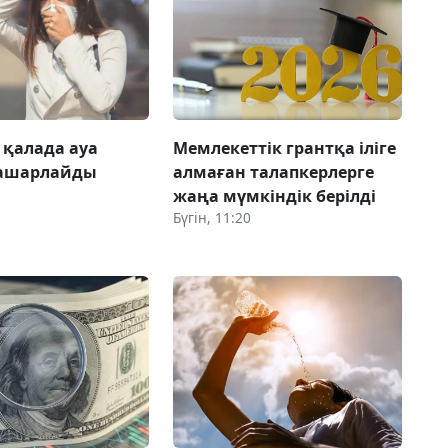
 қалада ауа
Мемлекеттік грантқа іліге
нашарлайды
алмаған талапкерлерге
жаңа мүмкіндік берілді
Бүгін, 11:20