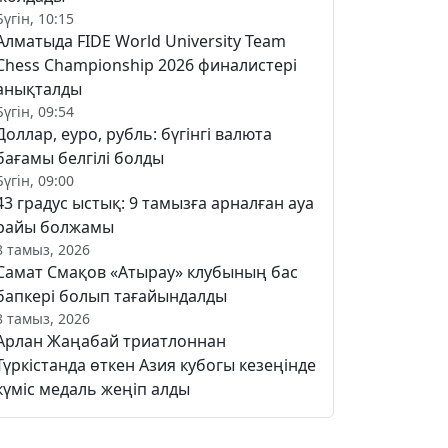
Бүгін, 10:15
Алматыда FIDE World University Team
Chess Championship 2026 финалистері
анықталды
Бүгін, 09:54
Доллар, еуро, рубль: бүгінгі валюта
бағамы белгілі болды
Бүгін, 09:00
43 градус ыстық: 9 тамызға арналған ауа
райы болжамы
8 тамыз, 2026
Самат Смақов «Атырау» клубының бас
бапкері болып тағайындалды
8 тамыз, 2026
Арлан Жаңабай триатлоннан
Түркістанда өткен Азия кубогы кезеңінде
күміс медаль жеңіп алды