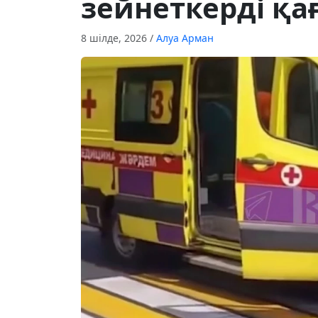
зейнеткерді қа
8 шілде, 2026
/
Алуа Арман