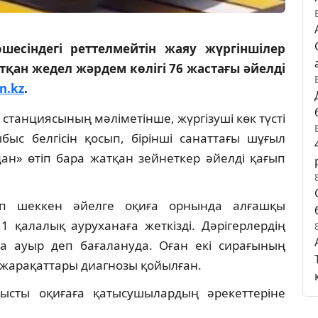
шесіндегі реттелмейтін жаяу жүргіншілер
қан жедел жәрдем көлігі 76 жастағы әйелді
n.kz
.
танциясының мәліметінше, жүргізуші көк түсті
с белгісін қосып, бірінші санаттағы шұғыл
ан» өтіп бара жатқан зейнеткер әйелді қағып
ап шеккен әйелге оқиға орнында алғашқы
 қалалық ауруханаға жеткізді. Дәрігерлердің
а ауыр деп бағалануда. Оған екі сирағының
н жарақаттары диагнозы қойылған.
нысты оқиғаға қатысушылардың әрекеттеріне