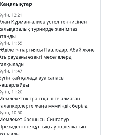
Жаңалықтар
Бүгін, 12:21
Алан Құрманғалиев үстел теннисінен
халықаралық турнирде жеңімпаз
атанды
Бүгін, 11:55
«Әділет» партиясы Павлодар, Абай және
Атыраудағы өзекті мәселелерді
талқылады
Бүгін, 11:47
Бүгін қай қалада ауа сапасы
нашарлайды
Бүгін, 11:20
Мемлекеттік грантқа іліге алмаған
талапкерлерге жаңа мүмкіндік берілді
Бүгін, 10:50
Мемлекет басшысы Сингапур
Президентіне құттықтау жеделхатын
жолдады