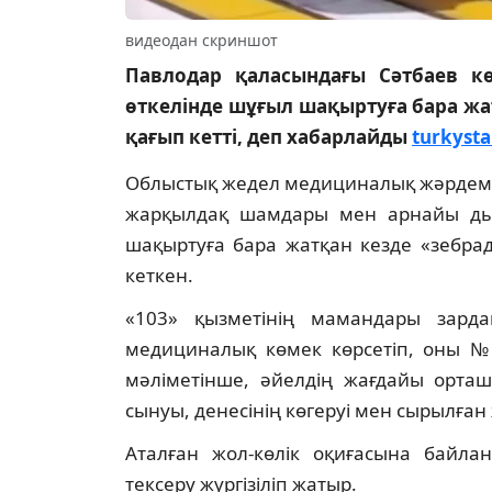
видеодан скриншот
Павлодар қаласындағы Сәтбаев кө
өткелінде шұғыл шақыртуға бара жат
қағып кетті, деп хабарлайды
turkysta
Облыстық жедел медициналық жәрдем с
жарқылдақ шамдары мен арнайы дыбы
шақыртуға бара жатқан кезде «зебрад
кеткен.
«103» қызметінің мамандары зард
медициналық көмек көрсетіп, оны №1
мәліметінше, әйелдің жағдайы орташ
сынуы, денесінің көгеруі мен сырылға
Аталған жол-көлік оқиғасына байла
тексеру жүргізіліп жатыр.