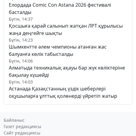
Елордада Comic Con Astana 2026 фестивалі
басталды
Бүгін, 14:37
Қосшыға қарай салынып жатқан ЛРТ құрылысы
жаңа деңгейге шықты
Бүгін, 14:23
Шымкентте әлем чемпионы атанған жас
балуанға көлік табысталды
Бүгін, 14:06
Алматыда техникалық ақауы бар жүк көліктеріне
бақылау күшейді
Бүгін, 14:03
Астанада Қазақстанның үздік шеберлері
оқушыларға ұлттық қолөнерді үйретіп жатыр
Байланыс
Газет редакциясы
Сайт редакциясы