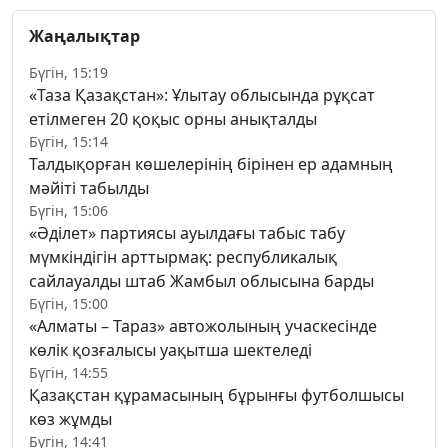
Жаңалықтар
Бүгін, 15:19
«Таза Қазақстан»: Ұлытау облысында рұқсат
етілмеген 20 қоқыс орны анықталды
Бүгін, 15:14
Талдықорған көшелерінің бірінен ер адамның
мәйіті табылды
Бүгін, 15:06
«Әділет» партиясы ауылдағы табыс табу
мүмкіндігін арттырмақ: республикалық
сайлауалды штаб Жамбыл облысына барды
Бүгін, 15:00
«Алматы – Тараз» автожолының учаскесінде
көлік қозғалысы уақытша шектеледі
Бүгін, 14:55
Қазақстан құрамасының бұрынғы футболшысы
көз жұмды
Бүгін, 14:41