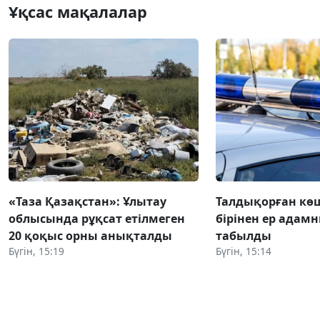
Ұқсас мақалалар
«Таза Қазақстан»: Ұлытау
Талдықорған кө
облысында рұқсат етілмеген
бірінен ер адамн
20 қоқыс орны анықталды
табылды
Бүгін, 15:19
Бүгін, 15:14