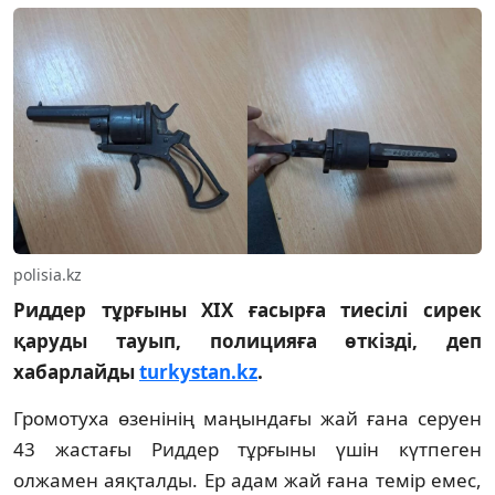
polisia.kz
Риддер тұрғыны XIX ғасырға тиесілі сирек
қаруды тауып, полицияға өткізді, деп
хабарлайды
turkystan.kz
.
Громотуха өзенінің маңындағы жай ғана серуен
43 жастағы Риддер тұрғыны үшін күтпеген
олжамен аяқталды. Ер адам жай ғана темір емес,