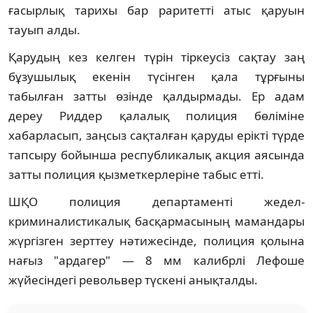
ғасырлық тарихы бар раритетті атыс қаруын
тауып алды.
Қарудың кез келген түрін тіркеусіз сақтау заң
бұзушылық екенін түсінген қала тұрғыны
табылған затты өзінде қалдырмады. Ер адам
дереу Риддер қалалық полиция бөліміне
хабарласып, заңсыз сақталған қаруды ерікті түрде
тапсыру бойынша республикалық акция аясында
затты полиция қызметкерлеріне табыс етті.
ШҚО полиция департаменті жедел-
криминалистикалық басқармасының мамандары
жүргізген зерттеу нәтижесінде, полиция қолына
нағыз "ардагер" — 8 мм калибрлі Лефоше
жүйесіндегі револьвер түскені анықталды.