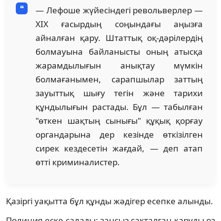
— Лефоше жүйесіндегі револьверлер —
XIX ғасырдың соңындағы аңызға
айналған қару. Штаттық оқ-дәрілердің
болмауына байланысты оның атысқа
жарамдылығын анықтау мүмкін
болмағанымен, сарапшылар заттың
зауыттық шығу тегін және тарихи
құндылығын растады. Бұл — табылған
"өткен шақтың сынығы" құқық қорғау
органдарына дер кезінде өткізілген
сирек кездесетін жағдай, — деп атап
өтті криминалистер.
Қазіргі уақытта бұл құнды жәдігер есепке алынды.
Полиция еске салады: заңсыз сақталған қаруды өз