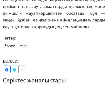
еркімен тапсыру азаматтарды қылмыстық және
әкімшілік жауапкершіліктен босатады. Бұл —
заңды бұзбай, өзіңізді және айналаңыздағыларды
қауіп-қатерден қорғаудың ең сенімді жолы.
Тэгтер:
Риддер
қару
БӨЛІСУ:
Серіктес жаңалықтары