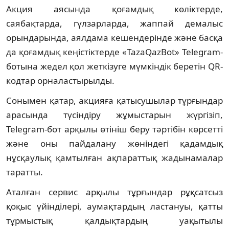
Акция аясында қоғамдық көліктерде,
саябақтарда, гүлзарларда, жаппай демалыс
орындарында, аялдама кешендерінде және басқа
да қоғамдық кеңістіктерде «TazaQazBot» Telegram-
ботына жедел қол жеткізуге мүмкіндік беретін QR-
кодтар орналастырылды.
Сонымен қатар, акцияға қатысушылар тұрғындар
арасында түсіндіру жұмыстарын жүргізіп,
Telegram-бот арқылы өтініш беру тәртібін көрсетті
және оны пайдалану жөніндегі қадамдық
нұсқаулық қамтылған ақпараттық жадынамалар
таратты.
Аталған сервис арқылы тұрғындар рұқсатсыз
қоқыс үйінділері, аумақтардың ластануы, қатты
тұрмыстық қалдықтардың уақытылы