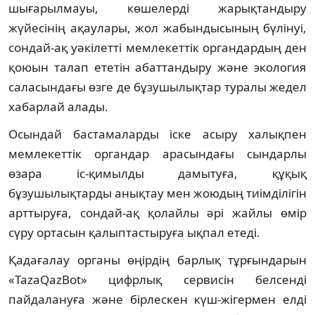
шығарылмауы, көшелерді жарықтандыру
жүйесінің ақаулары, жол жабындысының бүлінуі,
сондай-ақ уәкілетті мемлекеттік органдардың ден
қоюын талап ететін абаттандыру және экология
саласындағы өзге де бұзушылықтар туралы жедел
хабарлай алады.
Осындай бастамаларды іске асыру халықпен
мемлекеттік органдар арасындағы сындарлы
өзара іс-қимылды дамытуға, құқық
бұзушылықтарды анықтау мен жоюдың тиімділігін
арттыруға, сондай-ақ қолайлы әрі жайлы өмір
сүру ортасын қалыптастыруға ықпал етеді.
Қадағалау органы өңірдің барлық тұрғындарын
«TazaQazBot» цифрлық сервисін белсенді
пайдалануға және бірлескен күш-жігермен елді