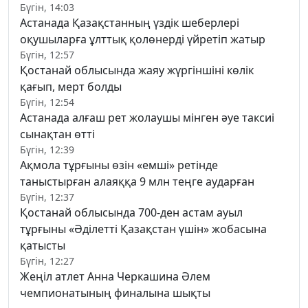
Бүгін, 14:03
Астанада Қазақстанның үздік шеберлері
оқушыларға ұлттық қолөнерді үйретіп жатыр
Бүгін, 12:57
Қостанай облысында жаяу жүргіншіні көлік
қағып, мерт болды
Бүгін, 12:54
Астанада алғаш рет жолаушы мінген әуе таксиі
сынақтан өтті
Бүгін, 12:39
Ақмола тұрғыны өзін «емші» ретінде
таныстырған алаяққа 9 млн теңге аударған
Бүгін, 12:37
Қостанай облысында 700-ден астам ауыл
тұрғыны «Әділетті Қазақстан үшін» жобасына
қатысты
Бүгін, 12:27
Жеңіл атлет Анна Черкашина Әлем
чемпионатының финалына шықты