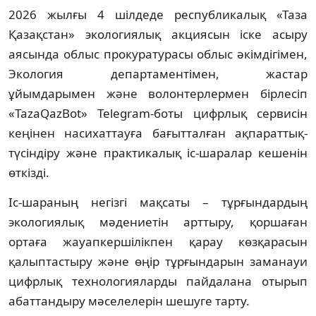
2026 жылғы 4 шілдеде республикалық «Таза
Қазақстан» экологиялық акциясын іске асыру
аясында облыс прокуратурасы облыс әкімдігімен,
Экология департаментімен, жастар
ұйымдарымен және волонтерлермен бірлесіп
«TazaQazBot» Telegram-боты цифрлық сервисін
кеңінен насихаттауға бағытталған ақпараттық-
түсіндіру және практикалық іс-шаралар кешенін
өткізді.
Іс-шараның негізгі мақсаты – тұрғындардың
экологиялық мәдениетін арттыру, қоршаған
ортаға жауапкершілікпен қарау көзқарасын
қалыптастыру және өңір тұрғындарын заманауи
цифрлық технологияларды пайдалана отырып
абаттандыру мәселелерін шешуге тарту.