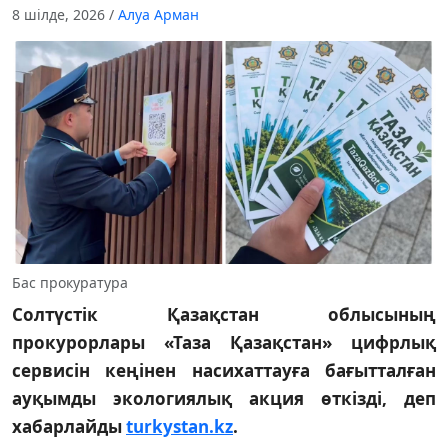
8 шілде, 2026
/
Алуа Арман
Бас прокуратура
Солтүстік Қазақстан облысының
прокурорлары «Таза Қазақстан» цифрлық
сервисін кеңінен насихаттауға бағытталған
ауқымды экологиялық акция өткізді, деп
хабарлайды
turkystan.kz
.