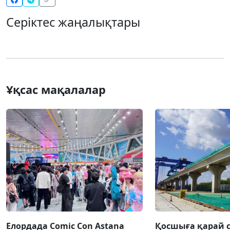
Серіктес жаңалықтары
Ұқсас мақалалар
Елордада Comic Con Astana
Қосшыға қарай 