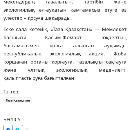
мекендердің тазалығын, тәртібін және
экологиялық әл-ауқатын қамтамасыз етуге өз
үлестерін қосуға шақырады.
Еске сала кетейік, «Таза Қазақстан» — Мемлекет
басшысы Қасым-Жомарт Тоқаевтың
бастамасымен қолға алынған ауқымды
республикалық экологиялық акция. Жоба
қоршаған ортаны қорғауға, тазалықты сақтауға
және ұлттық экологиялық мәдениетті
қалыптастыруға бағытталған.
Тэгтер:
Таза Қазақстан
БӨЛІСУ: