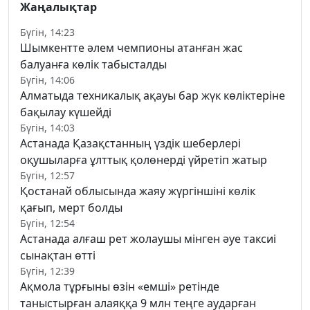
Жаңалықтар
Бүгін, 14:23
Шымкентте әлем чемпионы атанған жас
балуанға көлік табысталды
Бүгін, 14:06
Алматыда техникалық ақауы бар жүк көліктеріне
бақылау күшейді
Бүгін, 14:03
Астанада Қазақстанның үздік шеберлері
оқушыларға ұлттық қолөнерді үйретіп жатыр
Бүгін, 12:57
Қостанай облысында жаяу жүргіншіні көлік
қағып, мерт болды
Бүгін, 12:54
Астанада алғаш рет жолаушы мінген әуе таксиі
сынақтан өтті
Бүгін, 12:39
Ақмола тұрғыны өзін «емші» ретінде
таныстырған алаяққа 9 млн теңге аударған