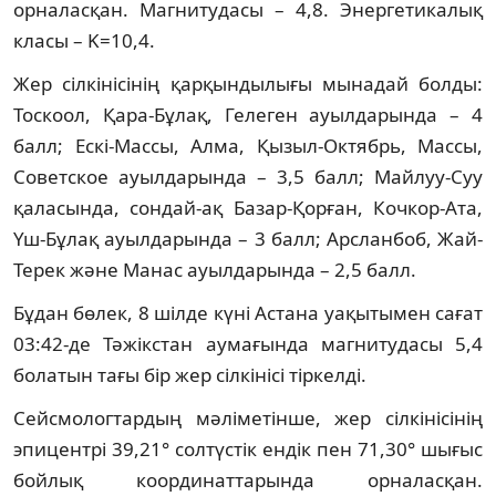
орналасқан. Магнитудасы – 4,8. Энергетикалық
класы – K=10,4.
Жер сілкінісінің қарқындылығы мынадай болды:
Тоскоол, Қара-Бұлақ, Гелеген ауылдарында – 4
балл; Ескі-Массы, Алма, Қызыл-Октябрь, Массы,
Советское ауылдарында – 3,5 балл; Майлуу-Суу
қаласында, сондай-ақ Базар-Қорған, Кочкор-Ата,
Үш-Бұлақ ауылдарында – 3 балл; Арсланбоб, Жай-
Терек және Манас ауылдарында – 2,5 балл.
Бұдан бөлек, 8 шілде күні Астана уақытымен сағат
03:42-де Тәжікстан аумағында магнитудасы 5,4
болатын тағы бір жер сілкінісі тіркелді.
Сейсмологтардың мәліметінше, жер сілкінісінің
эпицентрі 39,21° солтүстік ендік пен 71,30° шығыс
бойлық координаттарында орналасқан.