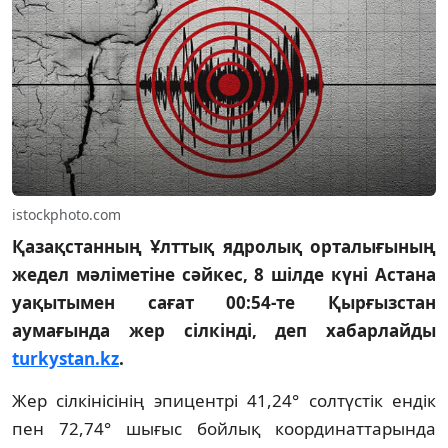
istockphoto.com
Қазақстанның Ұлттық ядролық орталығының
жедел мәліметіне сәйкес, 8 шілде күні Астана
уақытымен сағат 00:54-те Қырғызстан
аумағында жер сілкінді, деп хабарлайды
turkystan.kz
.
Жер сілкінісінің эпицентрі 41,24° солтүстік ендік
пен 72,74° шығыс бойлық координаттарында