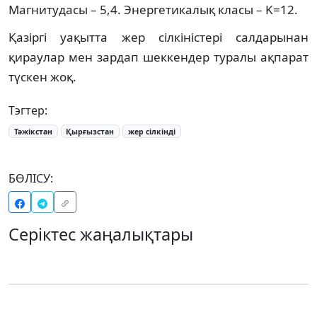
Магнитудасы – 5,4. Энергетикалық класы – K=12.
Қазіргі уақытта жер сілкіністері салдарынан
қираулар мен зардап шеккендер туралы ақпарат
түскен жоқ.
Тэгтер:
Тәжікстан
Қырғызстан
жер сілкінді
БӨЛІСУ:
Серіктес жаңалықтары