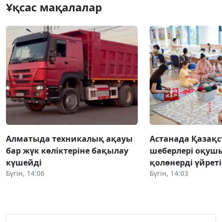
Ұқсас мақалалар
Алматыда техникалық ақауы
Астанада Қазақс
бар жүк көліктеріне бақылау
шеберлері оқуш
күшейді
қолөнерді үйрет
Бүгін, 14:06
Бүгін, 14:03