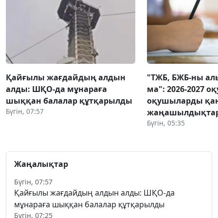
Қайғылы жағдайдың алдын
"ТЖБ, БЖБ-ны ал
алды: ШҚО-да мұнараға
ма": 2026-2027 
шыққан балалар құтқарылды
оқушыларды қа
Бүгін, 07:57
жаңашылдықтар 
Бүгін, 05:35
Жаңалықтар
Бүгін, 07:57
Қайғылы жағдайдың алдын алды: ШҚО-да
мұнараға шыққан балалар құтқарылды
Бүгін, 07:25