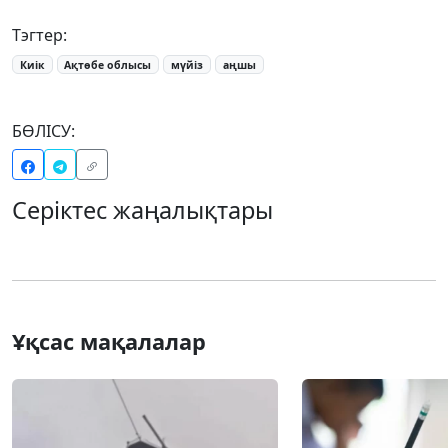
Тэгтер:
Киік
Ақтөбе облысы
мүйіз
аңшы
БӨЛІСУ:
Серіктес жаңалықтары
Ұқсас мақалалар