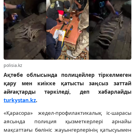
polisia.kz
Ақтөбе облысында полицейлер тіркелмеген
қару мен киікке қатысты заңсыз заттай
айғақтарды тәркіледі, деп хабарлайды
turkystan.kz
.
«Қарасора» жедел-профилактикалық іс-шарасы
аясында полиция қызметкерлері арнайы
мақсаттағы бөлініс жауынгерлерінің қатысуымен