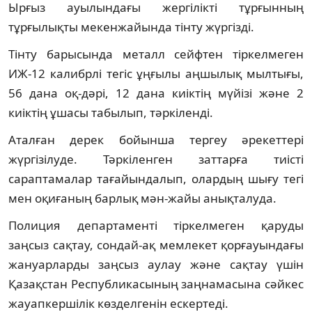
Ырғыз ауылындағы жергілікті тұрғынның
тұрғылықты мекенжайында тінту жүргізді.
Тінту барысында металл сейфтен тіркелмеген
ИЖ-12 калибрлі тегіс ұңғылы аңшылық мылтығы,
56 дана оқ-дәрі, 12 дана киіктің мүйізі және 2
киіктің ұшасы табылып, тәркіленді.
Аталған дерек бойынша тергеу әрекеттері
жүргізілуде. Тәркіленген заттарға тиісті
сараптамалар тағайындалып, олардың шығу тегі
мен оқиғаның барлық мән-жайы анықталуда.
Полиция департаменті тіркелмеген қаруды
заңсыз сақтау, сондай-ақ мемлекет қорғауындағы
жануарларды заңсыз аулау және сақтау үшін
Қазақстан Республикасының заңнамасына сәйкес
жауапкершілік көзделгенін ескертеді.