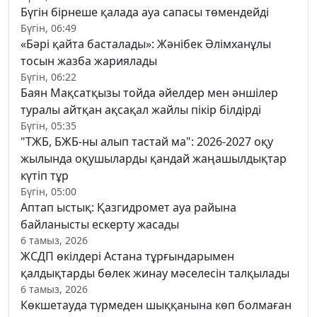
Бүгін бірнеше қалада ауа сапасы төмендейді
Бүгін, 06:49
«Бәрі қайта басталады»: Жәнібек Әлімханұлы
тосын жазба жариялады
Бүгін, 06:22
Баян Мақсатқызы тойда әйелдер мен әншілер
туралы айтқан ақсақал жайлы пікір білдірді
Бүгін, 05:35
"ТЖБ, БЖБ-ны алып тастай ма": 2026-2027 оқу
жылында оқушыларды қандай жаңашылдықтар
күтіп тұр
Бүгін, 05:00
Аптап ыстық: Қазгидромет ауа райына
байланысты ескерту жасады
6 тамыз, 2026
ЖСДП өкілдері Астана тұрғындарымен
қалдықтарды бөлек жинау мәселесін талқылады
6 тамыз, 2026
Көкшетауда түрмеден шыққанына көп болмаған