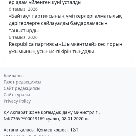
ер адам үйленген күні ұсталды
6 тамыз, 2026
«Байтақ» партиясының үміткерлері алматылық
дәрігерлерге сайлауалды бағдарламасын
таныстырды
6 тамыз, 2026
Respublica партиясы «Шымкентмай» кәсіпорын
ұжымының ұсыныс-пікірін тыңдады
Байланыс
Газет редакциясы
Сайт редакциясы
Сайт туралы
Privacy Policy
ҚР Ақпарат және қоғамдық даму министрлігі,
№KZ36VPY00019169 куәлігі, 08.01.2020 ж.
Астана қаласы, Қонаев көшесі, 12/1