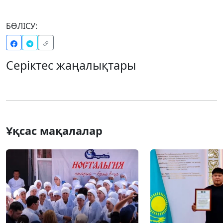
БӨЛІСУ:
Серіктес жаңалықтары
Ұқсас мақалалар