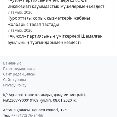
инклюзивті қауымдастық мүшелерімен кездесті
7 тамыз, 2026
Курорттағы қорық қызметкерін жабайы
жолбарыс талап тастады
7 тамыз, 2026
«Ақ жол» партиясының үміткерлері Шамалған
ауылының тұрғындарымен кездесті
Байланыс
Газет редакциясы
Сайт редакциясы
Сайт туралы
Privacy Policy
ҚР Ақпарат және қоғамдық даму министрлігі,
№KZ36VPY00019169 куәлігі, 08.01.2020 ж.
Астана қаласы, Қонаев көшесі, 12/1
Тел:
+7 (7172) 76-84-66