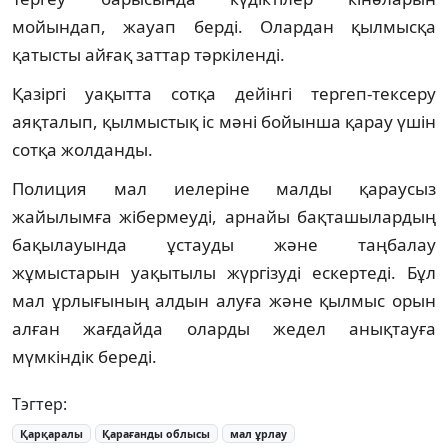
мойындап, жауап берді. Олардан қылмысқа
қатысты айғақ заттар тәркіленді.
Қазіргі уақытта сотқа дейінгі тергеп-тексеру
аяқталып, қылмыстық іс мәні бойынша қарау үшін
сотқа жолданды.
Полиция мал иелеріне малды қараусыз
жайылымға жібермеуді, арнайы бақташылардың
бақылауында ұстауды және таңбалау
жұмыстарын уақытылы жүргізуді ескертеді. Бұл
мал ұрлығының алдын алуға және қылмыс орын
алған жағдайда оларды жедел анықтауға
мүмкіндік береді.
Тэгтер:
Қарқаралы
Қарағанды облысы
мал ұрлау