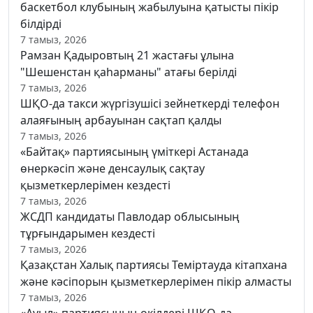
баскетбол клубының жабылуына қатысты пікір
білдірді
7 тамыз, 2026
Рамзан Қадыровтың 21 жастағы ұлына
"Шешенстан қаһарманы" атағы берілді
7 тамыз, 2026
ШҚО-да такси жүргізушісі зейнеткерді телефон
алаяғының арбауынан сақтап қалды
7 тамыз, 2026
«Байтақ» партиясының үміткері Астанада
өнеркәсіп және денсаулық сақтау
қызметкерлерімен кездесті
7 тамыз, 2026
ЖСДП кандидаты Павлодар облысының
тұрғындарымен кездесті
7 тамыз, 2026
Қазақстан Халық партиясы Теміртауда кітапхана
және кәсіпорын қызметкерлерімен пікір алмасты
7 тамыз, 2026
«Ауыл» партиясының өкілдері ШҚО-да