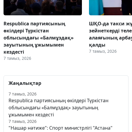
Respublica партиясының
ШҚО-да такси жү
өкілдері Түркістан
зейнеткерді тел
облысындағы «Балмұздақ»
алаяғының арба
зауытының ұжымымен
қалды
7 тамыз, 2026
кездесті
7 тамыз, 2026
Жаңалықтар
7 тамыз, 2026
Respublica партиясының өкілдері Түркістан
облысындағы «Балмұздақ» зауытының
ұжымымен кездесті
7 тамыз, 2026
"Нашар нәтиже": Спорт министрлігі "Астана"