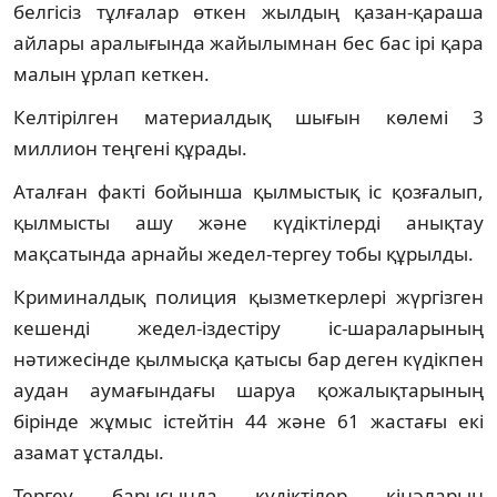
белгісіз тұлғалар өткен жылдың қазан-қараша
айлары аралығында жайылымнан бес бас ірі қара
малын ұрлап кеткен.
Келтірілген материалдық шығын көлемі 3
миллион теңгені құрады.
Аталған факті бойынша қылмыстық іс қозғалып,
қылмысты ашу және күдіктілерді анықтау
мақсатында арнайы жедел-тергеу тобы құрылды.
Криминалдық полиция қызметкерлері жүргізген
кешенді жедел-іздестіру іс-шараларының
нәтижесінде қылмысқа қатысы бар деген күдікпен
аудан аумағындағы шаруа қожалықтарының
бірінде жұмыс істейтін 44 және 61 жастағы екі
азамат ұсталды.
Тергеу барысында күдіктілер кінәларын