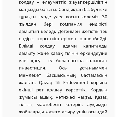
қолдау – әлеуметтік жауапкершіліктің
маңызды бағыты. Сондықтан біз бұл іске
тұрақты түрде үлес қосып келеміз. 30
жылдан бері компания өндірісті
дамытып келеді. Дегенмен жетістік тек
өндіріс көрсеткіштерімен өлшенбейді.
Білімді қолдау, адами капиталды
дамыту және қазақ тілінің өркендеуіне
үлес қосу – ел болашағына салынған
инвестиция. Осы ұстаныммен
Мемлекет басшысының бастамасын
жалғап, Qazaq Tili Endowment қорына
екінші рет қолдау көрсеттік. Қордың
жұмысы ашық, нәтижесі нақты. Қазақ
тілінің мәртебесін көтеріп, ауқымды
жобаларды жүзеге асыру үшін осындай