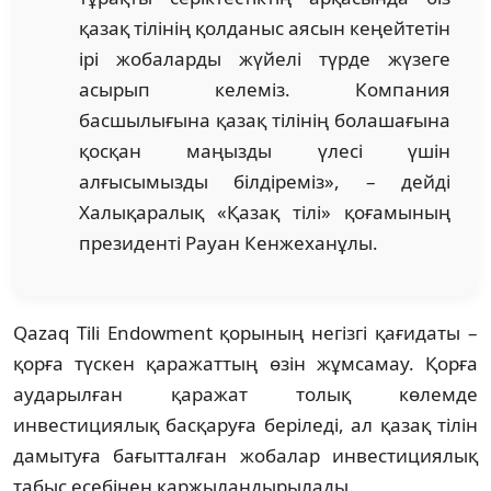
қазақ тілінің қолданыс аясын кеңейтетін
ірі жобаларды жүйелі түрде жүзеге
асырып келеміз. Компания
басшылығына қазақ тілінің болашағына
қосқан маңызды үлесі үшін
алғысымызды білдіреміз», – дейді
Халықаралық «Қазақ тілі» қоғамының
президенті Рауан Кенжеханұлы.
Qazaq Tili Endowment қорының негізгі қағидаты –
қорға түскен қаражаттың өзін жұмсамау. Қорға
аударылған қаражат толық көлемде
инвестициялық басқаруға беріледі, ал қазақ тілін
дамытуға бағытталған жобалар инвестициялық
табыс есебінен қаржыландырылады.