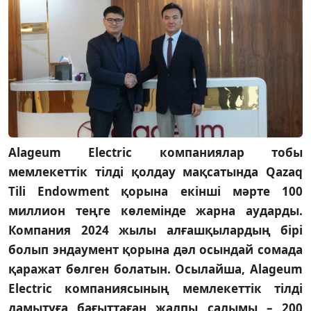
Alageum Electric компаниялар тобы
мемлекеттік тілді қолдау мақсатында Qazaq
Tili Endowment қорына екінші мәрте 100
миллион теңге көлемінде жарна аударды.
Компания 2024 жылы алғашқылардың бірі
болып эндаумент қорына дәл осындай сомада
қаражат бөлген болатын. Осылайша, Alageum
Electric компаниясының мемлекеттік тілді
дамытуға бағыттаған жалпы салымы – 200