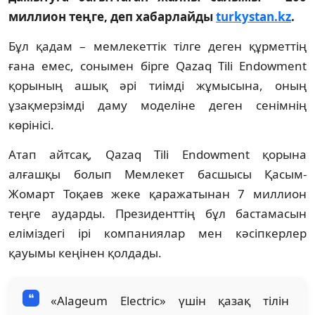
миллион теңге, деп хабарлайды
turkystan.kz
.
Бұл қадам – мемлекеттік тілге деген құрметтің
ғана емес, сонымен бірге Qazaq Tili Endowment
қорының ашық әрі тиімді жұмысына, оның
ұзақмерзімді даму моделіне деген сенімнің
көрінісі.
Атап айтсақ, Qazaq Tili Endowment қорына
алғашқы болып Мемлекет басшысы Қасым-
Жомарт Тоқаев жеке қаражатынан 7 миллион
теңге аударды. Президенттің бұл бастамасын
еліміздегі ірі компаниялар мен кәсіпкерлер
қауымы кеңінен қолдады.
«Alageum Electric» үшін қазақ тілін