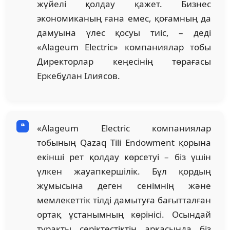
жүйелі қолдау қажет. Бизнес
экономиканың ғана емес, қоғамның да
дамуына үлес қосуы тиіс, – деді
«Alageum Electric» компаниялар тобы
Директорлар кеңесінің төрағасы
Еркебұлан Ілиясов.
«Alageum Electric компаниялар
тобының Qazaq Tili Endowment қорына
екінші рет қолдау көрсетуі – біз үшін
үлкен жауапкершілік. Бұл қордың
жұмысына деген сенімнің және
мемлекеттік тілді дамытуға бағытталған
ортақ ұстанымның көрінісі. Осындай
тұрақты серіктестіктің арқасында біз