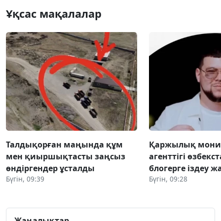
Ұқсас мақалалар
Талдықорған маңында құм
Қаржылық мони
мен қиыршықтасты заңсыз
агенттігі өзбекс
өндіргендер ұсталды
блогерге іздеу 
Бүгін, 09:39
Бүгін, 09:28
Жаңалықтар