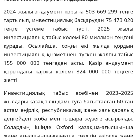
2024 жылы эндаумент қорына 503 669 299 теңге
тартылып, инвестициялық басқарудан 75 473 020
теңге үстеме табыс түсті. 2025 жылы
инвестициялық табыс көлемі 80 миллион теңгені
құрады. Осылайша, соңғы екі жылда қордың
инвестициялық қызметінен түскен жалпы табыс
155 000 000 теңгеден асты. Қазір эндаумент
қорындағы қаржы көлемі 824 000 000 теңгеге
жетті
Инвестициялық табыс есебінен 2023–2025
жылдары қазақ тілін дамытуға бағытталған 60-тан
астам өңірлік, республикалық және халықаралық
деңгейдегі жоба мен іс-шара жүзеге асырылды.
Солардың ішінде Oxford қазақша-ағылшынша
және ағылшынша-қазақша сөздігін әзірлеу және