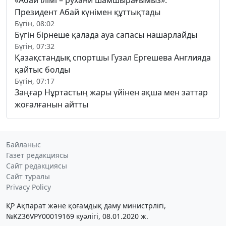
Президент Абай күнімен құттықтады
Бүгін, 08:02
Бүгін бірнеше қалада ауа сапасы нашарлайды
Бүгін, 07:32
Қазақстандық спортшы Гузал Ергешева Англияда
қайтыс болды
Бүгін, 07:17
Заңғар Нұртастың жары үйінен ақша мен заттар
жоғалғанын айтты
Байланыс
Газет редакциясы
Сайт редакциясы
Сайт туралы
Privacy Policy
ҚР Ақпарат және қоғамдық даму министрлігі,
№KZ36VPY00019169 куәлігі, 08.01.2020 ж.