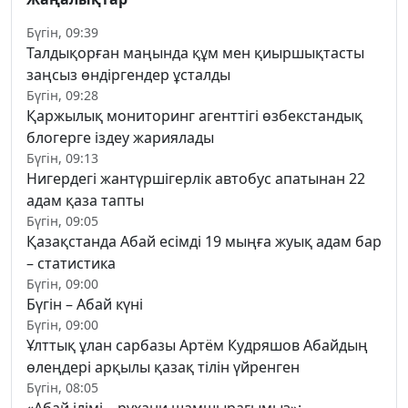
Бүгін, 09:39
Талдықорған маңында құм мен қиыршықтасты
заңсыз өндіргендер ұсталды
Бүгін, 09:28
Қаржылық мониторинг агенттігі өзбекстандық
блогерге іздеу жариялады
Бүгін, 09:13
Нигердегі жантүршігерлік автобус апатынан 22
адам қаза тапты
Бүгін, 09:05
Қазақстанда Абай есімді 19 мыңға жуық адам бар
– статистика
Бүгін, 09:00
Бүгін – Абай күні
Бүгін, 09:00
Ұлттық ұлан сарбазы Артём Кудряшов Абайдың
өлеңдері арқылы қазақ тілін үйренген
Бүгін, 08:05
«Абай ілімі – рухани шамшырағымыз»: