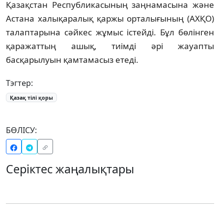
Қазақстан Республикасының заңнамасына және
Астана халықаралық қаржы орталығының (АХҚО)
талаптарына сәйкес жұмыс істейді. Бұл бөлінген
қаражаттың ашық, тиімді әрі жауапты
басқарылуын қамтамасыз етеді.
Тэгтер:
Қазақ тілі қоры
БӨЛІСУ:
Серіктес жаңалықтары