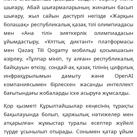
шығару, Абай шығармаларының жинағын басып
шығару, жыл сайын дәстүрлі негізде «Жарқын
болашақ» республикалық қазақ тілі олимпиадасы
мен «Ана тілі» зияткерлік олимпиадасын
ұйымдастыру, «Ұлттық диктант» платформасы
мен Qazaq Tili Qogamy мобильді қосымшасын
әзірлеу, «Тұлпар мініп, ту алған» республикалық
байқауын өткізу, сондай-ақ қазақ тілінің цифрлық
инфрақұрылымын дамыту және OpenAI
компаниясымен бірлескен жасанды интеллект
бағытындағы жобаларды іске асыруға жұмсалды.
Қор қызметі Құрылтайшылар кеңесінің тұрақты
бақылауында болып, қаржылық нәтижелер мен
атқарылған жұмыстар туралы есептер жүйелі
түрде ұсынылып отырады. Сонымен қатар ұйым