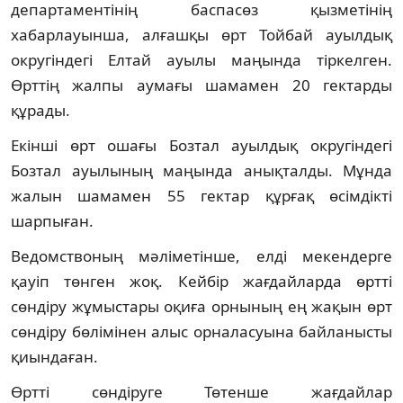
департаментінің баспасөз қызметінің
хабарлауынша, алғашқы өрт Тойбай ауылдық
округіндегі Елтай ауылы маңында тіркелген.
Өрттің жалпы аумағы шамамен 20 гектарды
құрады.
Екінші өрт ошағы Бозтал ауылдық округіндегі
Бозтал ауылының маңында анықталды. Мұнда
жалын шамамен 55 гектар құрғақ өсімдікті
шарпыған.
Ведомствоның мәліметінше, елді мекендерге
қауіп төнген жоқ. Кейбір жағдайларда өртті
сөндіру жұмыстары оқиға орнының ең жақын өрт
сөндіру бөлімінен алыс орналасуына байланысты
қиындаған.
Өртті сөндіруге Төтенше жағдайлар