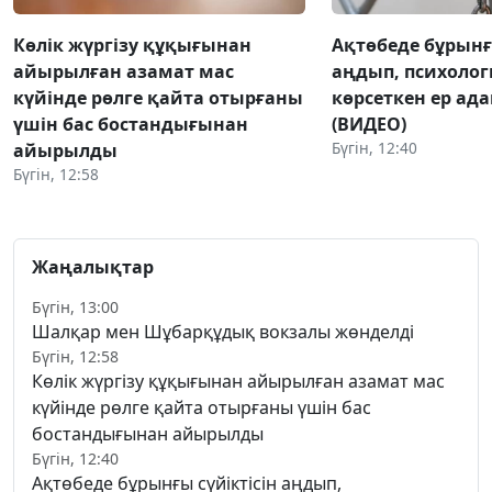
Көлік жүргізу құқығынан
Ақтөбеде бұрынғы
айырылған азамат мас
аңдып, психоло
күйінде рөлге қайта отырғаны
көрсеткен ер ад
үшін бас бостандығынан
(ВИДЕО)
Бүгін, 12:40
айырылды
Бүгін, 12:58
Жаңалықтар
Бүгін, 13:00
Шалқар мен Шұбарқұдық вокзалы жөнделді
Бүгін, 12:58
Көлік жүргізу құқығынан айырылған азамат мас
күйінде рөлге қайта отырғаны үшін бас
бостандығынан айырылды
Бүгін, 12:40
Ақтөбеде бұрынғы сүйіктісін аңдып,