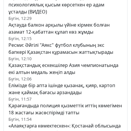
психологиялық қысым көрсеткен ер адам
ұсталды (ВИДЕО)
Бүгін, 12:29
Ақтауда балкон арқылы үйіне кірмек болған
азамат 12-қабаттан құлап көз жұмды
Бүгін, 12:15
Ресми: Әйгілі "Аякс" футбол клубының экс
бапкері Қазақстан құрамасын жаттықтырады
Бүгін, 12:10
Қазақстандық ескекшілер Азия чемпионатында
екі алтын медаль жеңіп алды
Бүгін, 12:06
Елімізде бір апта ішінде қызанақ, қияр, картоп
және қаймақ бағасы арзандады
Бүгін, 11:57
Қарағандыда полиция қызметтік иттің көмегімен
18 жастағы жасөспірімді тапты
Бүгін, 11:54
«Алаяқтарға көмектескен»: Қостанай облысында