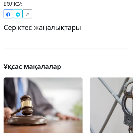
БӨЛІСУ:
Серіктес жаңалықтары
Ұқсас мақалалар