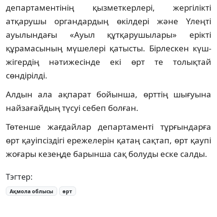
департаментінің қызметкерлері, жергілікті
атқарушы органдардың өкілдері және Үлеңті
ауылындағы «Ауыл құтқарушылары» ерікті
құрамасының мүшелері қатысты. Бірлескен күш-
жігердің нәтижесінде екі өрт те толықтай
сөндірілді.
Алдын ала ақпарат бойынша, өрттің шығуына
найзағайдың түсуі себеп болған.
Төтенше жағдайлар департаменті тұрғындарға
өрт қауіпсіздігі ережелерін қатаң сақтап, өрт қаупі
жоғары кезеңде барынша сақ болуды еске салды.
Тэгтер:
Ақмола облысы
өрт