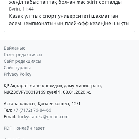
жеңіл табыс таппақ болған жас жігіт сотталды
Бүгін, 11:44
Қазақ ұлттық спорт университеті шахматтан
әлем чемпионатының плей-офф кезеңіне шықты
Байланыс
Газет редакциясы
Сайт редакциясы
Сайт туралы
Privacy Policy
ҚР Ақпарат және қоғамдық даму министрлігі,
№KZ36VPY00019169 куәлігі, 08.01.2020 ж.
Астана қаласы, Қонаев көшесі, 12/1
Тел:
+7 (7172) 76-84-66
Email:
turkystan.kz@gmail.com
PDF | онлайн газет