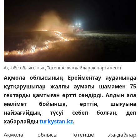
Ақтөбе облысының Төтенше жағдайлар департаменті
Ақмола облысының Ерейментау ауданында
құтқарушылар жалпы аумағы шамамен 75
гектарды қамтыған өртті сөндірді. Алдын ала
мәлімет бойынша, өрттің шығуына
найзағайдың түсуі себеп болған, деп
хабарлайды
turkystan.kz
.
Ақмола облысы Төтенше жағдайлар