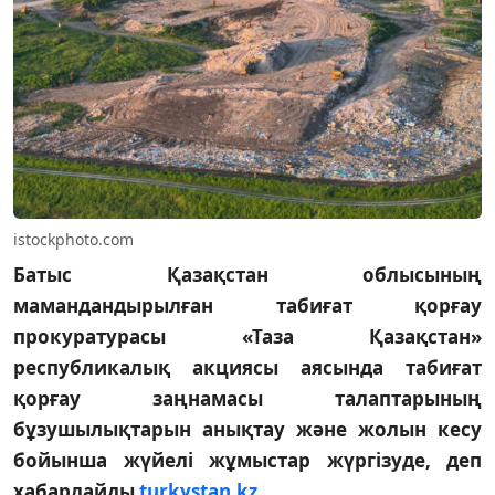
istockphoto.com
Батыс Қазақстан облысының
мамандандырылған табиғат қорғау
прокуратурасы «Таза Қазақстан»
республикалық акциясы аясында табиғат
қорғау заңнамасы талаптарының
бұзушылықтарын анықтау және жолын кесу
бойынша жүйелі жұмыстар жүргізуде, деп
хабарлайды
turkystan.kz
.