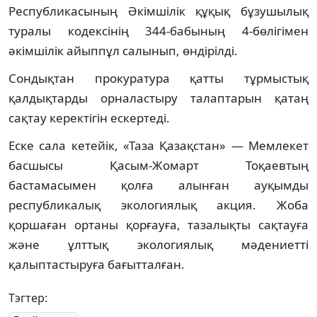
Республикасының Әкімшілік құқық бұзушылық
туралы кодексінің 344-бабының 4-бөлігімен
әкімшілік айыппұл салынып, өндірілді.
Сондықтан прокуратура қатты тұрмыстық
қалдықтарды орналастыру талаптарын қатаң
сақтау керектігін ескертеді.
Еске сала кетейік, «Таза Қазақстан» — Мемлекет
басшысы Қасым-Жомарт Тоқаевтың
бастамасымен қолға алынған ауқымды
республикалық экологиялық акция. Жоба
қоршаған ортаны қорғауға, тазалықты сақтауға
және ұлттық экологиялық мәдениетті
қалыптастыруға бағытталған.
Тэгтер: