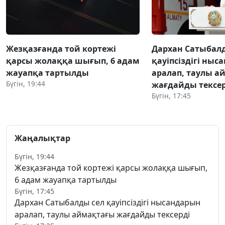
Жезқазғанда той кортежі
Дархан Сатыбал
қарсы жолаққа шығып, 6 адам
қауіпсіздігі ны
жауапқа тартылды
аралап, таулы а
Бүгін, 19:44
жағдайды тексер
Бүгін, 17:45
Жаңалықтар
Бүгін, 19:44
Жезқазғанда той кортежі қарсы жолаққа шығып,
6 адам жауапқа тартылды
Бүгін, 17:45
Дархан Сатыбалды сел қауіпсіздігі нысандарын
аралап, таулы аймақтағы жағдайды тексерді