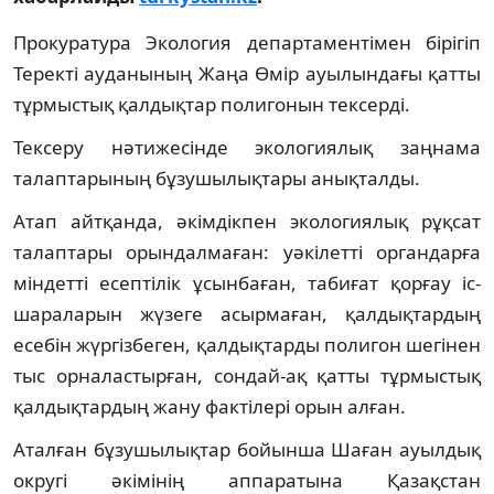
Прокуратура Экология департаментімен бірігіп
Теректі ауданының Жаңа Өмір ауылындағы қатты
тұрмыстық қалдықтар полигонын тексерді.
Тексеру нәтижесінде экологиялық заңнама
талаптарының бұзушылықтары анықталды.
Атап айтқанда, әкімдікпен экологиялық рұқсат
талаптары орындалмаған: уәкілетті органдарға
міндетті есептілік ұсынбаған, табиғат қорғау іс-
шараларын жүзеге асырмаған, қалдықтардың
есебін жүргізбеген, қалдықтарды полигон шегінен
тыс орналастырған, сондай-ақ қатты тұрмыстық
қалдықтардың жану фактілері орын алған.
Аталған бұзушылықтар бойынша Шаған ауылдық
округі әкімінің аппаратына Қазақстан