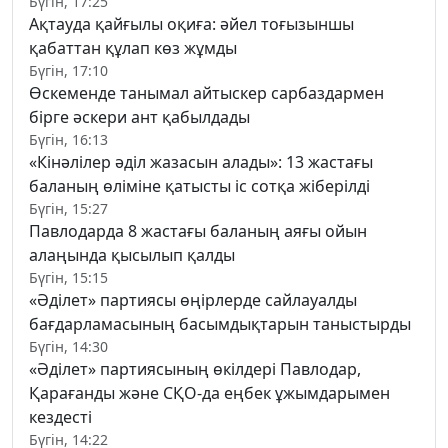
Бүгін, 17:25
Ақтауда қайғылы оқиға: әйел тоғызыншы
қабаттан құлап көз жұмды
Бүгін, 17:10
Өскеменде танымал айтыскер сарбаздармен
бірге әскери ант қабылдады
Бүгін, 16:13
«Кінәлілер әділ жазасын алады»: 13 жастағы
баланың өліміне қатысты іс сотқа жіберілді
Бүгін, 15:27
Павлодарда 8 жастағы баланың аяғы ойын
алаңында қысылып қалды
Бүгін, 15:15
«Әділет» партиясы өңірлерде сайлауалды
бағдарламасының басымдықтарын таныстырды
Бүгін, 14:30
«Әділет» партиясының өкілдері Павлодар,
Қарағанды және СҚО-да еңбек ұжымдарымен
кездесті
Бүгін, 14:22