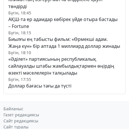
төндірді
Бүгін, 18:45
АҚШ-та ер адамдар көбірек үйде отыра бастады
– Fortune
Бүгін, 18:15
Биылғы ең табысты фильм: «Өрмекші адам.
Жаңа күн» бір аптада 1 миллиард доллар жинады
Бүгін, 18:10
«Әділет» партиясының республикалық
сайлауалды штабы жамбылдықтармен өңірдің
өзекті мәселелерін талқылады
Бүгін, 17:55
Доллар бағасы тағы да түсті
Байланыс
Газет редакциясы
Сайт редакциясы
Сайт туралы