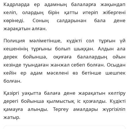
Кадрларда ер адамның балаларға жақындап
келіп, олардың бірін қатты итеріп жібергені
көрінеді. Соның салдарынан бала дене
жарақатын алған.
Полиция мәліметінше, күдікті сол тұрғын үй
кешенінің тұрғыны болып шыққан. Алдын ала
дерек бойынша, оқиғаға балалардың ойын
кезінде туындаған жанжал себеп болған. Осыдан
кейін ер адам мәселені өз бетінше шешпек
болған.
Қазіргі уақытта балаға дене жарақатын келтіру
дерегі бойынша қылмыстық іс қозғалды. Күдікті
қамауға алынды. Тергеу амалдары жүргізіліп
жатыр.