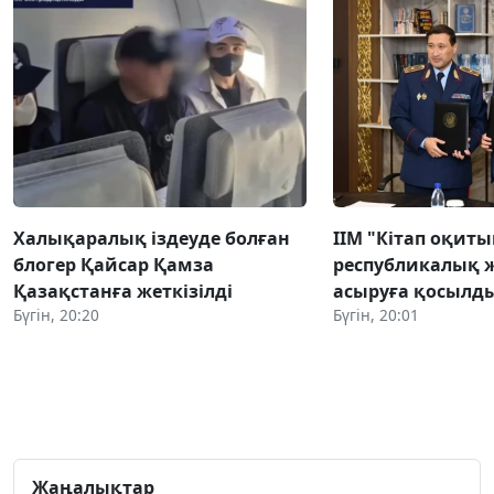
Халықаралық іздеуде болған
ІІМ "Кітап оқиты
блогер Қайсар Қамза
республикалық ж
Қазақстанға жеткізілді
асыруға қосылд
Бүгін, 20:20
Бүгін, 20:01
Жаңалықтар