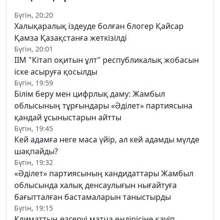
Бүгін, 20:20
Халықаралық іздеуде болған блогер Қайсар
Қамза Қазақстанға жеткізілді
Бүгін, 20:01
ІІМ "Кітап оқитын ұлт" республикалық жобасын
іске асыруға қосылды
Бүгін, 19:59
Білім беру мен цифрлық даму: Жамбыл
облысының тұрғындары «Әділет» партиясына
қандай ұсыныстарын айтты
Бүгін, 19:45
Кей адамға неге маса үйір, ал кей адамды мүлде
шақпайды?
Бүгін, 19:32
«Әділет» партиясының кандидаттары Жамбыл
облысында халық денсаулығын нығайтуға
бағытталған бастамаларын таныстырды
Бүгін, 19:15
Климаттың өзгеруі матча өндірісіне қауіп