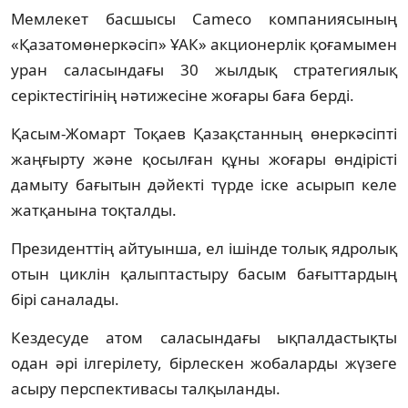
Мемлекет басшысы Cameco компаниясының
«Қазатомөнеркәсіп» ҰАК» акционерлік қоғамымен
уран саласындағы 30 жылдық стратегиялық
серіктестігінің нәтижесіне жоғары баға берді.
Қасым-Жомарт Тоқаев Қазақстанның өнеркәсіпті
жаңғырту және қосылған құны жоғары өндірісті
дамыту бағытын дәйекті түрде іске асырып келе
жатқанына тоқталды.
Президенттің айтуынша, ел ішінде толық ядролық
отын циклін қалыптастыру басым бағыттардың
бірі саналады.
Кездесуде атом саласындағы ықпалдастықты
одан әрі ілгерілету, бірлескен жобаларды жүзеге
асыру перспективасы талқыланды.