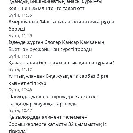
Қуандық Бишімбаевтың анасы бұрынғы
келінінен 25 млн теңге талап етті
Бүгін, 11:35
Американың 14-штатында эвтаназияға рұқсат
берілді
Бүгін, 11:29
Іздеуде жүрген блогер Қайсар Қамзаның
Вьетнам әуежайынан суреті тарады
Бүгін, 11:17
Қазақстанда бір грамм алтын қанша тұрады?
Бүгін, 11:12
Ұлттық ұланда 40-қа жуық егіз сарбаз бірге
қызмет етіп жүр
Бүгін, 10:48
Павлодарда жасөспірімдерге алкоголь
сатқандар жауапқа тартылды
Бүгін, 10:47
Қызылордада алимент төлемеген
борышкерлерге қатысты 32 қылмыстық іс
тіркелді