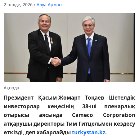
2 шілде, 2026
/
Алуа Арман
Ақорда
Президент Қасым-Жомарт Тоқаев Шетелдік
инвесторлар кеңесінің 38-ші пленарлық
отырысы аясында Cameco Corporation
атқарушы директоры Тим Гитцельмен кездесу
өткізді, деп хабарлайды
turkystan.kz
.