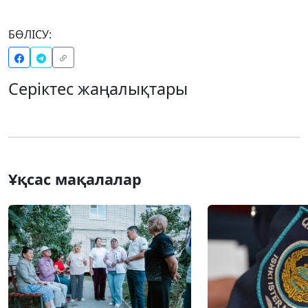
БӨЛІСУ:
Серіктес жаңалықтары
Ұқсас мақалалар