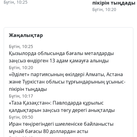
Бүгін, 10:25
пікірін тыңдады
Бүгін, 10:20
Жаңалықтар
Бүгін, 10:25
Қызылорда облысында бағалы металдарды
заңсыз өндірген 13 адам қамауға алынды
Бүгін, 10:20
«Әділет» партиясының өкілдері Алматы, Астана
және Түркістан облысы тұрғындарының ұсыныс-
пікірін тыңдады
Бүгін, 10:17
«Таза Қазақстан»: Павлодарда құрылыс
қалдықтарын заңсыз төгу дерегі анықталды
Бүгін, 09:50
Иран төңірегіндегі шиеленіске байланысты
мұнай бағасы 80 доллардан асты