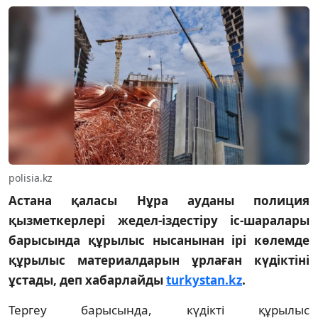
polisia.kz
Астана қаласы Нұра ауданы полиция
қызметкерлері жедел-іздестіру іс-шаралары
барысында құрылыс нысанынан ірі көлемде
құрылыс материалдарын ұрлаған күдіктіні
ұстады, деп хабарлайды
turkystan.kz
.
Тергеу барысында, күдікті құрылыс