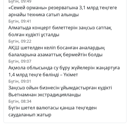
Бүгін, 09:49
«Семей орманы» резерватына 3,1 млрд теңгеге
арнайы техника сатып алынды
Бүгін, 09:41
Алматыда концерт билеттерін заңсыз сатпақ
болған күдікті ұсталды
Бүгін, 09:22
АҚШ шетелден келіп босанған аналардың
балаларына азаматтық бермейтін болды
Бүгін, 09:07
Ақмола облысында су бұру жүйелерін жаңартуға
1,4 млрд теңге бөлінді – Үкімет
Бүгін, 09:01
Заңсыз ойын бизнесін ұйымдастырған күдікті
Вьетнамнан экстрадицияланды
Бүгін, 08:34
Бүгін шетел валютасы қанша теңгеден
саудаланып жатыр