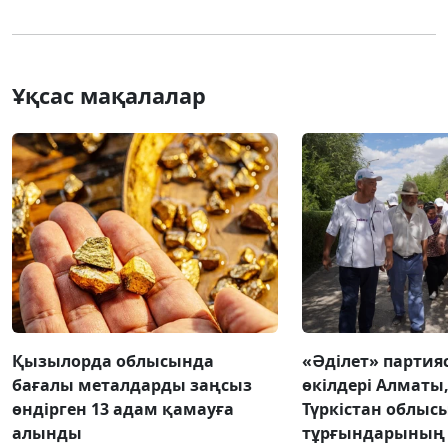
Ұқсас мақалалар
Қызылорда облысында
«Әділет» парти
бағалы металдарды заңсыз
өкілдері Алматы
өндірген 13 адам қамауға
Түркістан облыс
алынды
тұрғындарының 