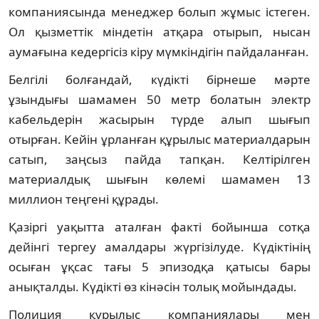
компаниясында менеджер болып жұмыс істеген.
Ол қызметтік міндетін атқара отырып, нысан
аумағына кедергісіз кіру мүмкіндігін пайдаланған.
Белгілі болғандай, күдікті бірнеше мәрте
ұзындығы шамамен 50 метр болатын электр
кабельдерін жасырын түрде алып шығып
отырған. Кейін ұрланған құрылыс материалдарын
сатып, заңсыз пайда тапқан. Келтірілген
материалдық шығын көлемі шамамен 13
миллион теңгені құрады.
Қазіргі уақытта аталған факті бойынша сотқа
дейінгі тергеу амалдары жүргізілуде. Күдіктінің
осыған ұқсас тағы 5 эпизодқа қатысы бары
анықталды. Күдікті өз кінәсін толық мойындады.
Полиция құрылыс компаниялары мен