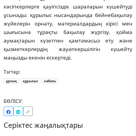
кәсіпкерлерге қауіпсіздік шараларын күшейтуді
ұсынады: құрылыс нысандарында бейнебақылау
жүйелерін орнату, материалдардың кірісі мен
шығысына тұрақты бақылау жүргізу, қойма
аумақтарын күзетпен қамтамасыз ету және
қызметкерлердің жауапкершілігін күшейту
маңызды екенін ескертеді.
Тэгтер:
ұрлық
құрылыс
кабель
БӨЛІСУ:
Серіктес жаңалықтары