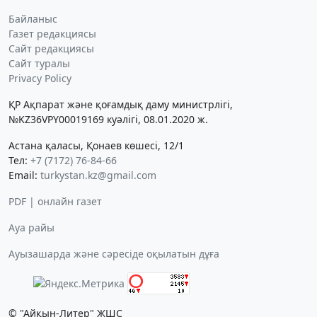
Байланыс
Газет редакциясы
Сайт редакциясы
Сайт туралы
Privacy Policy
ҚР Ақпарат және қоғамдық даму министрлігі,
№KZ36VPY00019169 куәлігі, 08.01.2020 ж.
Астана қаласы, Қонаев көшесі, 12/1
Тел:
+7 (7172) 76-84-66
Email:
turkystan.kz@gmail.com
PDF | онлайн газет
Ауа райы
Ауызашарда және сәресіде оқылатын дұға
© "Айқын-Литер" ЖШС