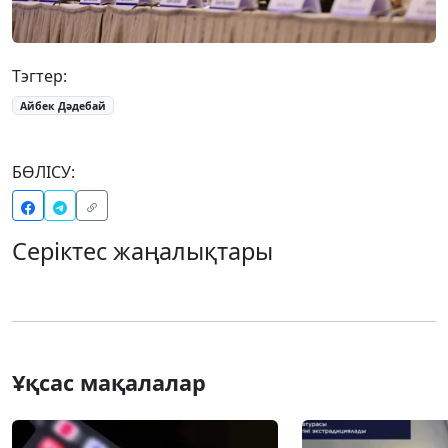
Тэгтер:
Айбек Дәдебай
БӨЛІСУ:
Серіктес жаңалықтары
Ұқсас мақалалар