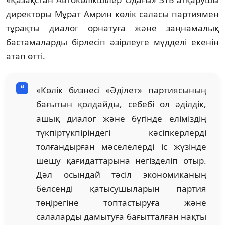
директоры Мұрат Амрин көлік саласы партиямен
тұрақты диалог орнатуға жəне заңнамалық
бастамаларды бірлесіп əзірлеуге мүдделі екенін
атап өтті.
«Көлік бизнесі «Əділет» партиясының
бағытын қолдайды, себебі ол əділдік,
ашық диалог жəне бүгінде еліміздің
түкпіртүкпіріндегі кəсіпкерлерді
толғандырған мəселелерді іс жүзінде
шешу қағидаттарына негізделіп отыр.
Дəл осындай тəсіл экономиканың
белсенді қатысушыларын партия
төңірегіне топтастыруға жəне
салаларды дамытуға бағытталған нақты