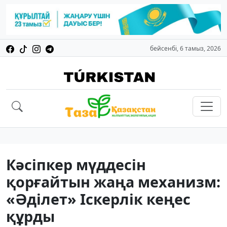
бейсенбі, 6 тамыз, 2026
Кәсіпкер мүддесін
қорғайтын жаңа механизм:
«Əділет» Іскерлік кеңес
құрды