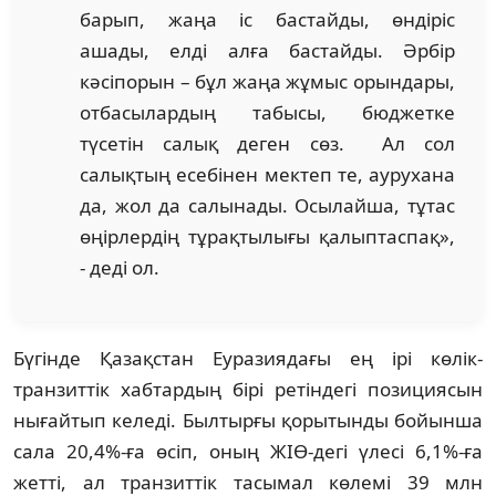
барып, жаңа іс бастайды, өндіріс
ашады, елді алға бастайды. Əрбір
кəсіпорын – бұл жаңа жұмыс орындары,
отбасылардың табысы, бюджетке
түсетін салық деген сөз. Ал сол
салықтың есебінен мектеп те, аурухана
да, жол да салынады. Осылайша, тұтас
өңірлердің тұрақтылығы қалыптаспақ»,
- деді ол.
Бүгінде Қазақстан Еуразиядағы ең ірі көлік-
транзиттік хабтардың бірі ретіндегі позициясын
нығайтып келеді. Былтырғы қорытынды бойынша
сала 20,4%-ға өсіп, оның ЖІӨ-дегі үлесі 6,1%-ға
жетті, ал транзиттік тасымал көлемі 39 млн