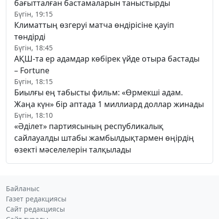
бағытталған бастамаларын таныстырды
Бүгін, 19:15
Климаттың өзгеруі матча өндірісіне қауіп
төндірді
Бүгін, 18:45
АҚШ-та ер адамдар көбірек үйде отыра бастады
– Fortune
Бүгін, 18:15
Биылғы ең табысты фильм: «Өрмекші адам.
Жаңа күн» бір аптада 1 миллиард доллар жинады
Бүгін, 18:10
«Әділет» партиясының республикалық
сайлауалды штабы жамбылдықтармен өңірдің
өзекті мәселелерін талқылады
Байланыс
Газет редакциясы
Сайт редакциясы