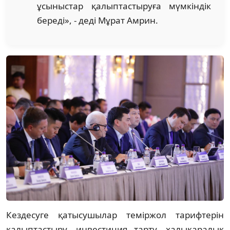
ұсыныстар қалыптастыруға мүмкіндік
береді», - деді Мұрат Амрин.
Кездесуге қатысушылар теміржол тарифтерін
қалыптастыру, инвестиция тарту, халықаралық