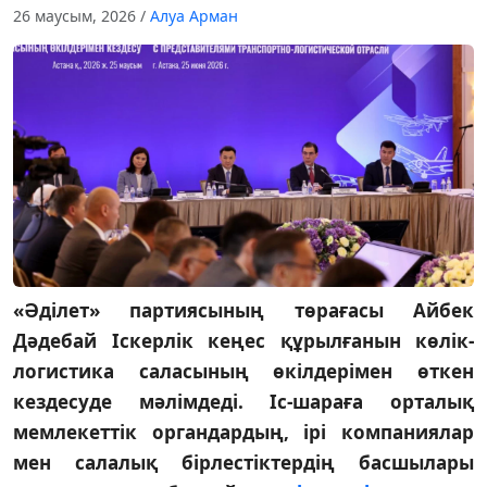
26 маусым, 2026
/
Алуа Арман
«Əділет» партиясының төрағасы Айбек
Дəдебай Іскерлік кеңес құрылғанын көлік-
логистика саласының өкілдерімен өткен
кездесуде мəлімдеді. Іс-шараға орталық
мемлекеттік органдардың, ірі компаниялар
мен салалық бірлестіктердің басшылары