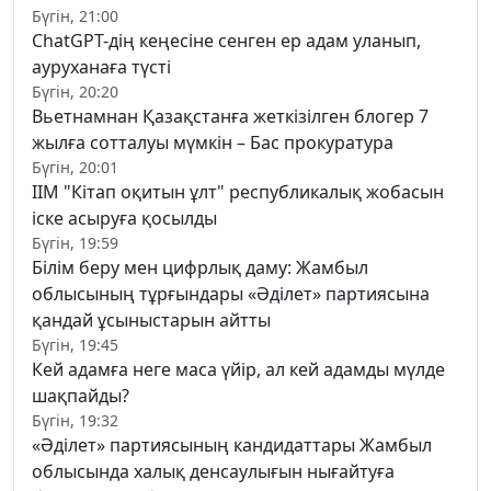
Бүгін, 21:00
ChatGPT-дің кеңесіне сенген ер адам уланып,
ауруханаға түсті
Бүгін, 20:20
Вьетнамнан Қазақстанға жеткізілген блогер 7
жылға сотталуы мүмкін – Бас прокуратура
Бүгін, 20:01
ІІМ "Кітап оқитын ұлт" республикалық жобасын
іске асыруға қосылды
Бүгін, 19:59
Білім беру мен цифрлық даму: Жамбыл
облысының тұрғындары «Әділет» партиясына
қандай ұсыныстарын айтты
Бүгін, 19:45
Кей адамға неге маса үйір, ал кей адамды мүлде
шақпайды?
Бүгін, 19:32
«Әділет» партиясының кандидаттары Жамбыл
облысында халық денсаулығын нығайтуға