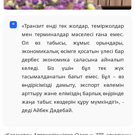
«Транзит енді тек жолдар, теміржолдар
мен терминалдар мəселесі ғана емес.
Ол өз табысы, жұмыс орындары,
экономикалық өсімге қосатын үлесі бар
дербес экономика саласына айналып
келеді. Біз үшін бұл тек жүк
тасымалданатын бағыт емес. Бұл – өз
өндірісімізді дамыту, экспорт көлемін
арттыру жəне еліміздің барлық өңірінде
жаңа табыс көздерін құру мүмкіндігі», -
деді Айбек Дəдебай.
«Қазақстан Автокөлікшілер Одағы» ЗТБ атқарушы