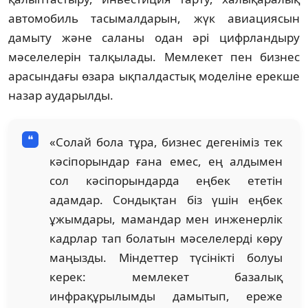
автомобиль тасымалдарын, жүк авиациясын
дамыту жəне саланы одан əрі цифрландыру
мəселелерін талқылады. Мемлекет пен бизнес
арасындағы өзара ықпалдастық моделіне ерекше
назар аударылды.
«Солай бола тұра, бизнес дегеніміз тек
кəсіпорындар ғана емес, ең алдымен
сол кəсіпорындарда еңбек ететін
адамдар. Сондықтан біз үшін еңбек
ұжымдары, мамандар мен инженерлік
кадрлар тап болатын мəселелерді көру
маңызды. Міндеттер түсінікті болуы
керек: мемлекет базалық
инфрақұрылымды дамытып, ереже