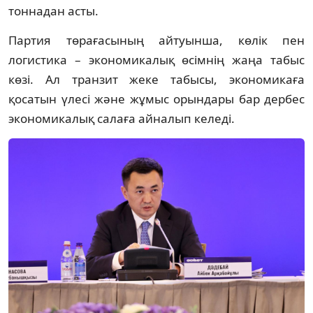
тоннадан асты.
Партия төрағасының айтуынша, көлік пен
логистика – экономикалық өсімнің жаңа табыс
көзі. Ал транзит жеке табысы, экономикаға
қосатын үлесі жəне жұмыс орындары бар дербес
экономикалық салаға айналып келеді.