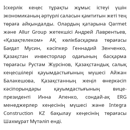
Іскерлік кеңес тұрақты жұмыс істеуі үшін
экономиканың əртүрлі саласын қамтитын жеті тең
төраға айқындалды. Олардың қатарына Qarmet
жəне Allur Group жетекшісі Андрей Лаврентьев,
«Қазақтелеком» АҚ көлікбасқарма төрағасы
Бағдат Мусин, кəсіпкер Геннадий Зенченко,
Қазақстан инвесторлар одағының басқарма
төрағасы Рустам Жүрсінов, Қазақстандық салық
кеңесшілері қауымдастығының мүшесі Айжан
Балакешова, Қазақстанның жеңіл өнеркəсіп
кəсіпорындары қауымдастығының вице-
президенті Инна Апенко, сондай-ақ ERG
менеджерлер кеңесінің мүшесі жəне Integra
Construction KZ бақылау кеңесінің төрағасы
Шахмұрат Мүтəліп енді.