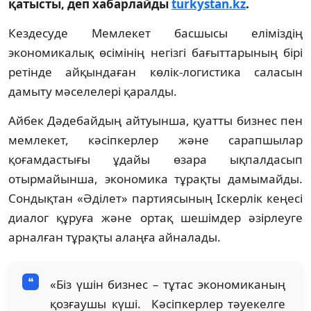
қатысты, деп хабарлайды
turkystan.kz
.
Кездесуде Мемлекет басшысы еліміздің
экономикалық өсімінің негізгі бағыттарының бірі
ретінде айқындаған көлік-логистика саласын
дамыту мəселелері қаралды.
Айбек Дəдебайдың айтуынша, қуатты бизнес пен
мемлекет, кəсіпкерлер жəне сарапшылар
қоғамдастығы ұдайы өзара ықпалдасып
отырмайынша, экономика тұрақты дамымайды.
Сондықтан «Əділет» партиясының Іскерлік кеңесі
диалог құруға жəне ортақ шешімдер əзірлеуге
арналған тұрақты алаңға айналады.
«Біз үшін бизнес – тұтас экономиканың
қозғаушы күші. Кəсіпкерлер тəуекелге