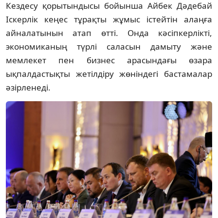
Кездесу қорытындысы бойынша Айбек Дəдебай
Іскерлік кеңес тұрақты жұмыс істейтін алаңға
айналатынын атап өтті. Онда кəсіпкерлікті,
экономиканың түрлі саласын дамыту жəне
мемлекет пен бизнес арасындағы өзара
ықпалдастықты жетілдіру жөніндегі бастамалар
əзірленеді.