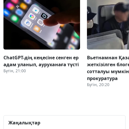
ChatGPT-дің кеңесіне сенген ер
Вьетнамнан Қаз
адам уланып, ауруханаға түсті
жеткізілген блог
Бүгін, 21:00
сотталуы мүмкін 
прокуратура
Бүгін, 20:20
Жаңалықтар