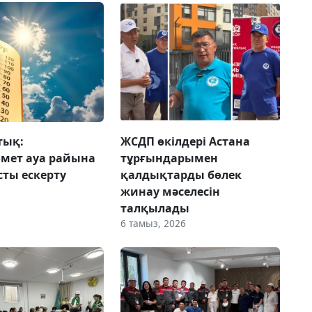
тық:
ЖСДП өкілдері Астана
мет ауа райына
тұрғындарымен
ты ескерту
қалдықтарды бөлек
жинау мәселесін
талқылады
6 тамыз, 2026