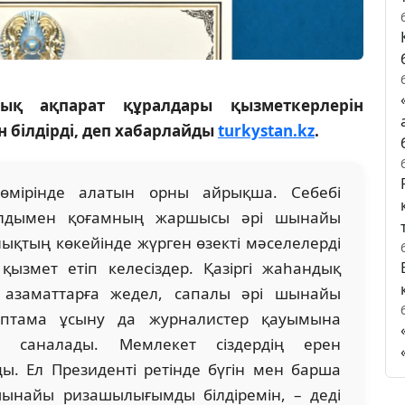
ық ақпарат құралдары қызметкерлерін
н білдірді, деп хабарлайды
turkystan.kz
.
өмірінде алатын орны айрықша. Себебі
алдымен қоғамның жаршысы әрі шынайы
қтың көкейінде жүрген өзекті мәселелерді
қызмет етіп келесіздер. Қазіргі жаһандық
 азаматтарға жедел, сапалы әрі шынайы
аптама ұсыну да журналистер қауымына
т саналады. Мемлекет сіздердің ерен
ды. Ел Президенті ретінде бүгін мен барша
ынайы ризашылығымды білдіремін, – деді