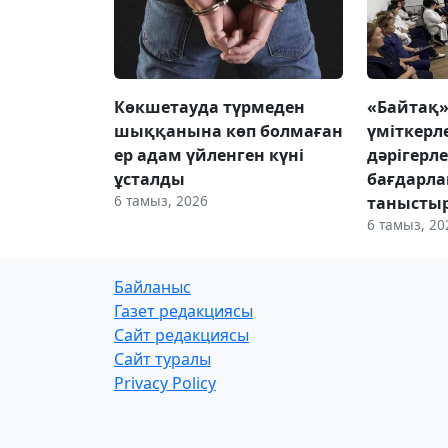
Көкшетауда түрмеден
«Байтақ
шыққанына көп болмаған
үміткерл
ер адам үйленген күні
дәрігерл
ұсталды
бағдарл
6 тамыз, 2026
танысты
6 тамыз, 20
Байланыс
Газет редакциясы
Сайт редакциясы
Сайт туралы
Privacy Policy