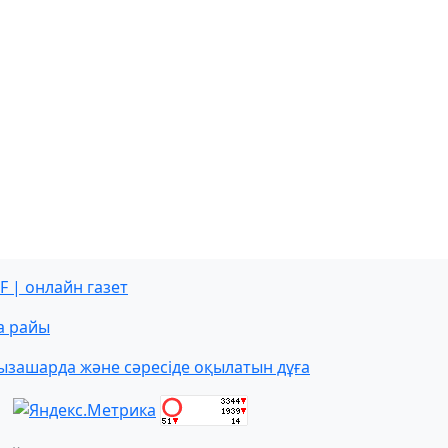
F | онлайн газет
а райы
ызашарда және сәресіде оқылатын дұға