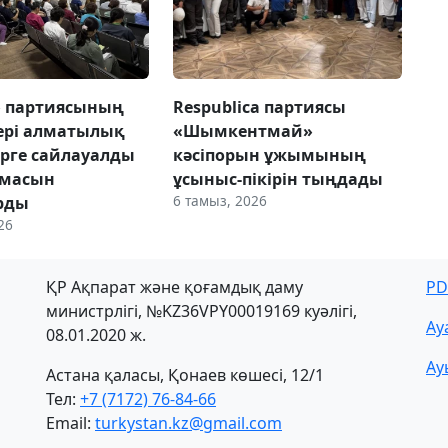
» партиясының
Respublica партиясы
ері алматылық
«Шымкентмай»
ерге сайлауалды
кәсіпорын ұжымының
амасын
ұсыныс-пікірін тыңдады
6 тамыз, 2026
рды
26
ҚР Ақпарат және қоғамдық даму
PD
министрлігі, №KZ36VPY00019169 куәлігі,
Ау
08.01.2020 ж.
Ау
Астана қаласы, Қонаев көшесі, 12/1
Тел:
+7 (7172) 76-84-66
Email:
turkystan.kz@gmail.com