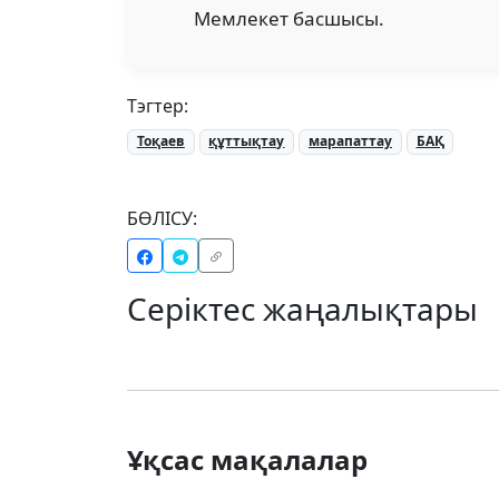
Мемлекет басшысы.
Тэгтер:
Тоқаев
құттықтау
марапаттау
БАҚ
БӨЛІСУ:
Серіктес жаңалықтары
Ұқсас мақалалар