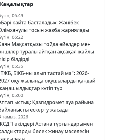
Жаңалықтар
Бүгін, 06:49
«Бәрі қайта басталады»: Жәнібек
Әлімханұлы тосын жазба жариялады
Бүгін, 06:22
Баян Мақсатқызы тойда әйелдер мен
әншілер туралы айтқан ақсақал жайлы
пікір білдірді
Бүгін, 05:35
"ТЖБ, БЖБ-ны алып тастай ма": 2026-
2027 оқу жылында оқушыларды қандай
жаңашылдықтар күтіп тұр
Бүгін, 05:00
Аптап ыстық: Қазгидромет ауа райына
байланысты ескерту жасады
6 тамыз, 2026
ЖСДП өкілдері Астана тұрғындарымен
қалдықтарды бөлек жинау мәселесін
талқылады