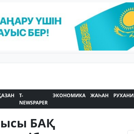
ҚАЗАН
T-
ЭКОНОМИКА
ЖАҺАН
РУХАНИ
NEWSPAPER
шысы БАҚ