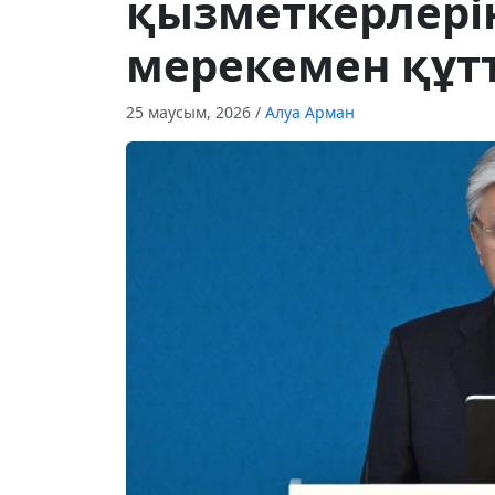
қызметкерлерін
мерекемен құт
25 маусым, 2026
/
Алуа Арман