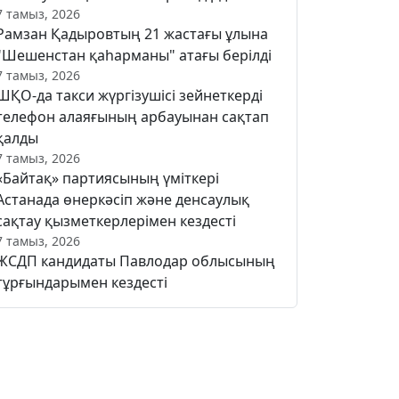
7 тамыз, 2026
Рамзан Қадыровтың 21 жастағы ұлына
"Шешенстан қаһарманы" атағы берілді
7 тамыз, 2026
ШҚО-да такси жүргізушісі зейнеткерді
телефон алаяғының арбауынан сақтап
қалды
7 тамыз, 2026
«Байтақ» партиясының үміткері
Астанада өнеркәсіп және денсаулық
сақтау қызметкерлерімен кездесті
7 тамыз, 2026
ЖСДП кандидаты Павлодар облысының
тұрғындарымен кездесті