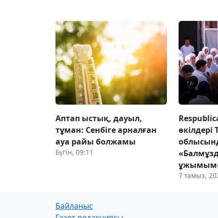
Аптап ыстық, дауыл,
Respubli
тұман: Сенбіге арналған
өкілдері 
ауа райы болжамы
облысын
Бүгін, 09:11
«Балмұз
ұжымыме
7 тамыз, 20
Байланыс
Газет редакциясы