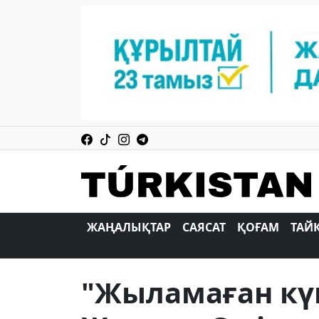
ЖАҢАЛЫҚТАР
САЯСАТ
ҚОҒАМ
ТАЙ
"Жыламаған кү