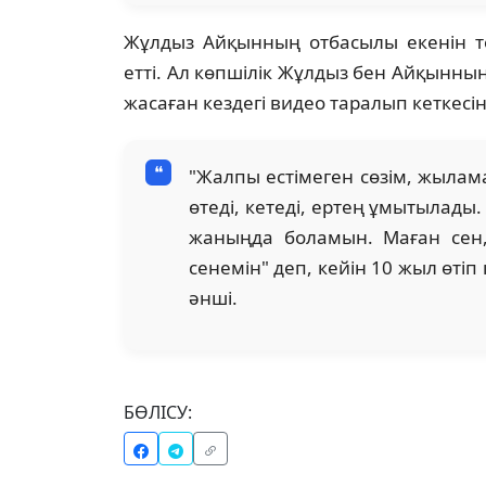
Жұлдыз Айқынның отбасылы екенін те
етті. Ал көпшілік Жұлдыз бен Айқынн
жасаған кездегі видео таралып кеткесін
"Жалпы естімеген сөзім, жылама
өтеді, кетеді, ертең ұмытылады.
жаныңда боламын. Маған сен,
сенемін" деп, кейін 10 жыл өтіп
әнші.
БӨЛІСУ: