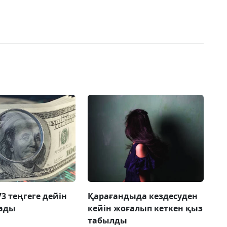
3 теңгеге дейін
Қарағандыда кездесуден
ады
кейін жоғалып кеткен қыз
табылды