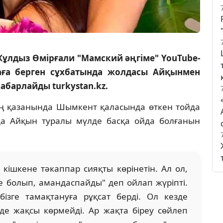
ұлдыз Өмірғали "Мамский әңгіме" YouTube-
аға берген сұхбатында жолдасы Айқынмен
абарлайды turkystan.kz.
 қазанында Шымкент қаласында өткен тойда
а Айқын туралы мүлде басқа ойда болғанын
кішкене тәкаппар сияқты көрінетін. Ал ол,
ше болып, амандаспайды" деп ойлап жүріпті.
ізге тамақтануға рұқсат берді. Ол кезде
де жақсы көрмейді. Ар жақта біреу сөйлеп