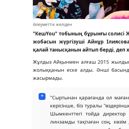
Әлеуметтік желіден
"КешYou" тобының бұрынғы солисі Ж
жобасын жүргізуші Айнұр Ілиясов
қалай танысқанын айтып берді, деп х
Жұлдыз Айқынмен алғаш 2015 жылдың
жолыққанын еске алды. Әнші басынд
жасырмады.
"Сыртынан қарағанда ол маған 
керісінше, біз туралы "өздерін
Шымкенттегі тойда директор б
линзамды тақпаған соң, көзім 