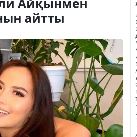
али Айқынмен
нын айтты