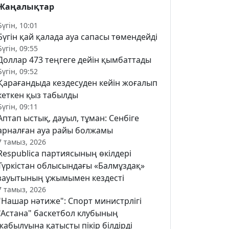
Жаңалықтар
Бүгін, 10:01
Бүгін қай қалада ауа сапасы төмендейді
Бүгін, 09:55
Доллар 473 теңгеге дейін қымбаттады
Бүгін, 09:52
Қарағандыда кездесуден кейін жоғалып
кеткен қыз табылды
Бүгін, 09:11
Аптап ыстық, дауыл, тұман: Сенбіге
арналған ауа райы болжамы
7 тамыз, 2026
Respublica партиясының өкілдері
Түркістан облысындағы «Балмұздақ»
зауытының ұжымымен кездесті
7 тамыз, 2026
"Нашар нәтиже": Спорт министрлігі
"Астана" баскетбол клубының
жабылуына қатысты пікір білдірді