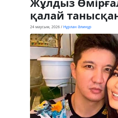
Жұлдыз Өмірғ
қалай танысқа
24 маусым, 2026
/
Нұрлан Әлинұр