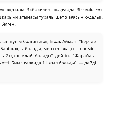
к ақпанда бейнеклип шыққанда білгенін сөз
ың қарым-қатынасы туралы шет жағасын құдалық
 білген.
ған күнім болған жоқ. Бірақ Айқын: "Бәрі де
 Бәрі жақсы болады, мен сені жақсы көремін,
 айтқанымдай болады" дейтін. "Жарайды,
 кетті. Биыл қазанда 11 жыл болады", — дейді