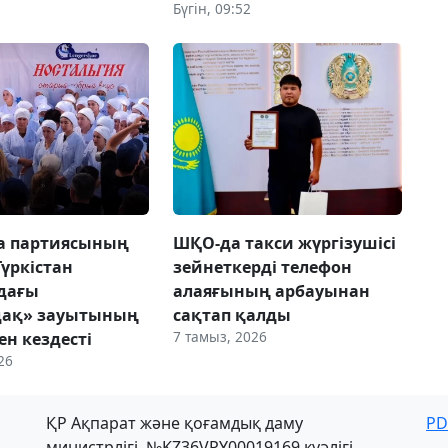
Бүгін, 09:52
ca партиясының
ШҚО-да такси жүргізушісі
Түркістан
зейнеткерді телефон
дағы
алаяғының арбауынан
дақ» зауытының
сақтап қалды
7 тамыз, 2026
н кездесті
26
ҚР Ақпарат және қоғамдық даму
PD
министрлігі, №KZ36VPY00019169 куәлігі,