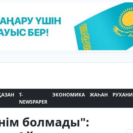
ҚАЗАН
T-
ЭКОНОМИКА
ЖАҺАН
РУХАНИ
NEWSPAPER
нім болмады":