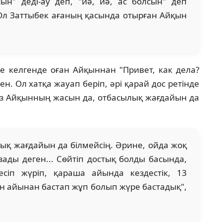
ын" деді-ау деп, "иә, иә, ас болсын" деп
Ол Заттыбек ағаның қасында отырған Айқын
ге келгенде оған Айқыннан "Привет, как дела?
н. Ол хатқа жауап беріп, әрі қарай дос ретінде
ыз Айқынның жасын да, отбасылық жағдайын да
лық жағдайын да білмейсің. Әрине, ойда жоқ
азады деген... Сөйтіп достық болды басында,
есіп жүріп, қараша айында кездестік, 13
н айынан бастап жұп болып жүре бастадық",