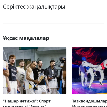
Серіктес жаңалықтары
Ұқсас мақалалар
"Нашар нәтиже": Спорт
Таэквондошыла
министрлігі "Астана"
Индонезиядағы