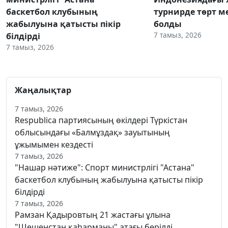
баскетбол клубының
турнирде төрт м
жабылуына қатысты пікір
болды
7 тамыз, 2026
білдірді
7 тамыз, 2026
Жаңалықтар
7 тамыз, 2026
Respublica партиясының өкілдері Түркістан
облысындағы «Балмұздақ» зауытының
ұжымымен кездесті
7 тамыз, 2026
"Нашар нәтиже": Спорт министрлігі "Астана"
баскетбол клубының жабылуына қатысты пікір
білдірді
7 тамыз, 2026
Рамзан Қадыровтың 21 жастағы ұлына
"Шешенстан қаһарманы" атағы берілді