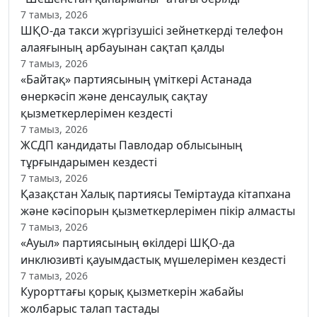
7 тамыз, 2026
ШҚО-да такси жүргізушісі зейнеткерді телефон
алаяғының арбауынан сақтап қалды
7 тамыз, 2026
«Байтақ» партиясының үміткері Астанада
өнеркәсіп және денсаулық сақтау
қызметкерлерімен кездесті
7 тамыз, 2026
ЖСДП кандидаты Павлодар облысының
тұрғындарымен кездесті
7 тамыз, 2026
Қазақстан Халық партиясы Теміртауда кітапхана
және кәсіпорын қызметкерлерімен пікір алмасты
7 тамыз, 2026
«Ауыл» партиясының өкілдері ШҚО-да
инклюзивті қауымдастық мүшелерімен кездесті
7 тамыз, 2026
Курорттағы қорық қызметкерін жабайы
жолбарыс талап тастады