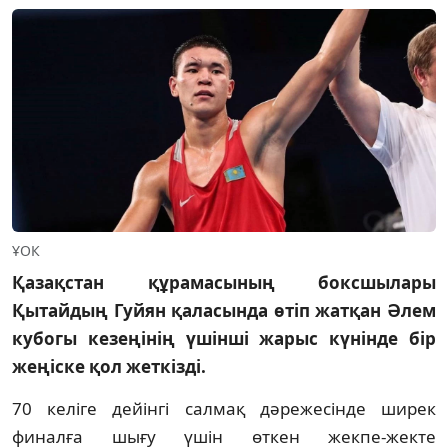
ҰОК
Қазақстан құрамасының боксшылары
Қытайдың Гуйян қаласында өтіп жатқан Әлем
кубогы кезеңінің үшінші жарыс күнінде бір
жеңіске қол жеткізді.
70 келіге дейінгі салмақ дәрежесінде ширек
финалға шығу үшін өткен жекпе-жекте