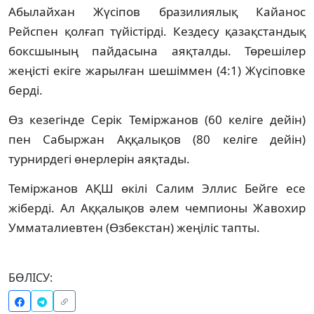
Абылайхан Жүсіпов бразилиялық Кайанос
Рейспен қолғап түйістірді. Кездесу қазақстандық
боксшының пайдасына аяқталды. Төрешілер
жеңісті екіге жарылған шешіммен (4:1) Жүсіповке
берді.
Өз кезегінде Серік Теміржанов (60 келіге дейін)
пен Сабыржан Аққалықов (80 келіге дейін)
турнирдегі өнерлерін аяқтады.
Теміржанов АҚШ өкілі Салим Эллис Бейге есе
жіберді. Ал Аққалықов әлем чемпионы Жавохир
Умматалиевтен (Өзбекстан) жеңіліс тапты.
БӨЛІСУ: