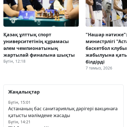
Қазақ ұлттық спорт
"Нашар нәтиже":
университетінің құрамасы
министрлігі "Аст
әлем чемпионатының
баскетбол клуб
жартылай финалына шықты
жабылуына қаты
Бүгін, 12:18
білдірді
7 тамыз, 2026
Жаңалықтар
Бүгін, 15:01
Астананың бас санитариялық дәрігері вакцинаға
қатысты мәлімдеме жасады
Бүгін, 14:21