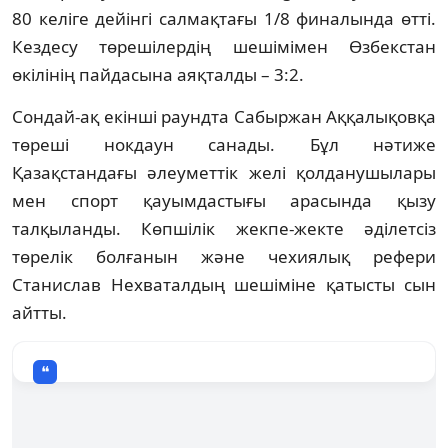
80 келіге дейінгі салмақтағы 1/8 финалында өтті.
Кездесу төрешілердің шешімімен Өзбекстан
өкілінің пайдасына аяқталды – 3:2.
Сондай-ақ екінші раундта Сабыржан Аққалықовқа
төреші нокдаун санады. Бұл нәтиже
Қазақстандағы әлеуметтік желі қолданушылары
мен спорт қауымдастығы арасында қызу
талқыланды. Көпшілік жекпе-жекте әділетсіз
төрелік болғанын және чехиялық рефери
Станислав Нехваталдың шешіміне қатысты сын
айтты.