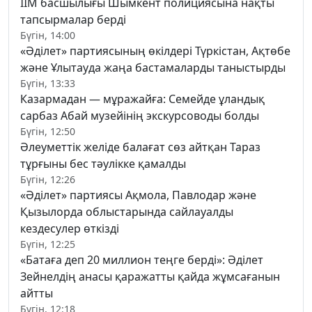
ІІМ басшылығы Шымкент полициясына нақты
тапсырмалар берді
Бүгін, 14:00
«Әділет» партиясының өкілдері Түркістан, Ақтөбе
және Ұлытауда жаңа бастамаларды таныстырды
Бүгін, 13:33
Казармадан — мұражайға: Семейде ұландық
сарбаз Абай музейінің экскурсоводы болды
Бүгін, 12:50
Әлеуметтік желіде балағат сөз айтқан Тараз
тұрғыны бес тәулікке қамалды
Бүгін, 12:26
«Әділет» партиясы Ақмола, Павлодар және
Қызылорда облыстарында сайлауалды
кездесулер өткізді
Бүгін, 12:25
«Батаға деп 20 миллион теңге берді»: Әділет
Зейнелдің анасы қаражатты қайда жұмсағанын
айтты
Бүгін, 12:18