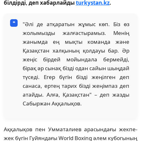
білдірді, деп хабарлайды
turkystan.kz
.
"Әлі де атқаратын жұмыс көп. Біз өз
жолымызды жалғастырамыз. Менің
жанымда ең мықты команда және
Қазақстан халқының қолдауы бар. Әр
жеңіс бірдей мойындала бермейді,
бірақ әр сынақ бізді одан сайын шыңдай
түседі. Егер бүгін бізді жеңілген деп
санаса, ертең тарих бізді жеңімпаз деп
атайды. Алға, Қазақстан" – деп жазды
Сабыржан Аққалықов.
Аққалықов пен Умматалиев арасындағы жекпе-
жек бүгін Гуйяндағы World Boxing әлем кубогының