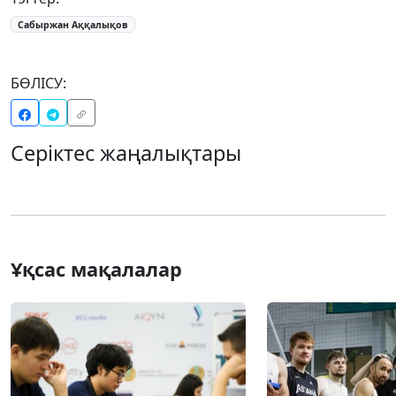
Сабыржан Аққалықов
БӨЛІСУ:
Серіктес жаңалықтары
Ұқсас мақалалар