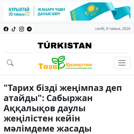
сенбі, 8 тамыз, 2026
"Тарих бізді жеңімпаз деп
атайды": Сабыржан
Аққалықов даулы
жеңілістен кейін
мәлімдеме жасады