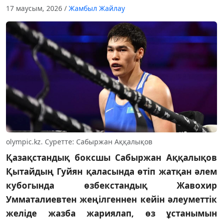
17 маусым, 2026
/
Жамбыл Жайлау
olympic.kz. Суретте: Сабыржан Аққалықов
Қазақстандық боксшы Сабыржан Аққалықов
Қытайдың Гуйян қаласында өтіп жатқан әлем
кубогында өзбекстандық Жавохир
Умматалиевтен жеңілгеннен кейін әлеуметтік
желіде жазба жариялап, өз ұстанымын