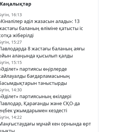
Жаңалықтар
Бүгін, 16:13
«Кінәлілер әділ жазасын алады»: 13
жастағы баланың өліміне қатысты іс
сотқа жіберілді
Бүгін, 15:27
Павлодарда 8 жастағы баланың аяғы
ойын алаңында қысылып қалды
Бүгін, 15:15
«Әділет» партиясы өңірлерде
сайлауалды бағдарламасының
басымдықтарын таныстырды
Бүгін, 14:30
«Әділет» партиясының өкілдері
Павлодар, Қарағанды және СҚО-да
еңбек ұжымдарымен кездесті
Бүгін, 14:22
Маңғыстаудағы мұнай кен орнында өрт
шықты