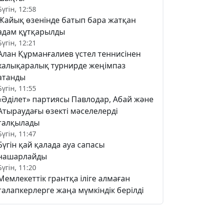
Бүгін, 12:58
Жайық өзенінде батып бара жатқан
адам құтқарылды
Бүгін, 12:21
Алан Құрманғалиев үстел теннисінен
халықаралық турнирде жеңімпаз
атанды
Бүгін, 11:55
«Әділет» партиясы Павлодар, Абай және
Атыраудағы өзекті мәселелерді
талқылады
Бүгін, 11:47
Бүгін қай қалада ауа сапасы
нашарлайды
Бүгін, 11:20
Мемлекеттік грантқа іліге алмаған
талапкерлерге жаңа мүмкіндік берілді