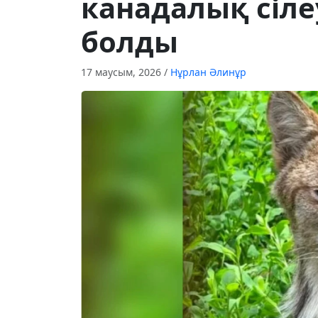
канадалық сіле
болды
17 маусым, 2026
/
Нұрлан Әлинұр