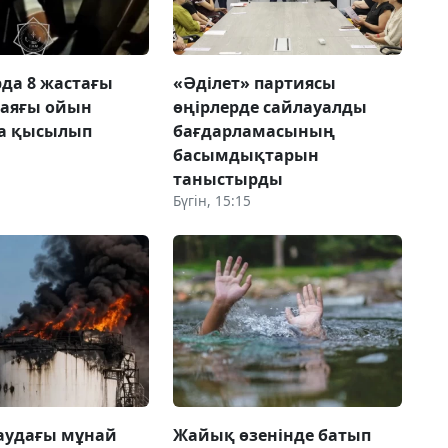
да 8 жастағы
«Әділет» партиясы
 аяғы ойын
өңірлерде сайлауалды
а қысылып
бағдарламасының
басымдықтарын
таныстырды
Бүгін, 15:15
аудағы мұнай
Жайық өзенінде батып