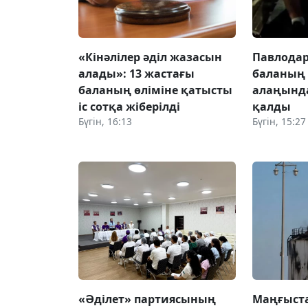
«Кінәлілер әділ жазасын
Павлодар
алады»: 13 жастағы
баланың
баланың өліміне қатысты
алаңынд
іс сотқа жіберілді
қалды
Бүгін, 16:13
Бүгін, 15:27
«Әділет» партиясының
Маңғыст