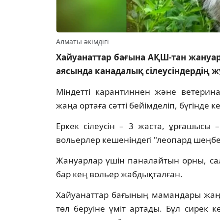
Алматы әкімдігі
Хайуанаттар бағына АҚШ-тан жануа
аясында канадалық сілеусіндердің жұ
Міндетті карантиннен және ветерина
жаңа ортаға сәтті бейімделіп, бүгінде 
Еркек сілеусін – 3 жаста, ұрғашысы
вольерлер кешеніндегі "леопард шеңб
Жануарлар үшін паналайтын орны, са
бар кең вольер жабдықталған.
Хайуанаттар бағының мамандары жаңа
төл беруіне үміт артады. Бұл сирек к