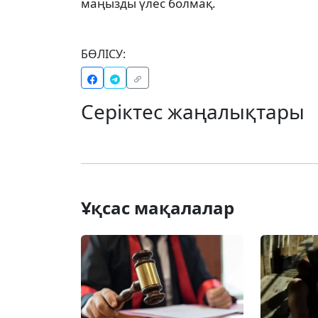
маңызды үлес болмақ.
БӨЛІСУ:
Серіктес жаңалықтары
Ұқсас мақалалар