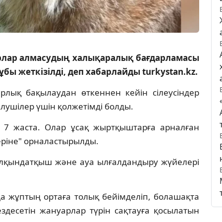
рлар алмасудың халықаралық бағдарламасы
бы жеткізілді, деп хабарлайды turkystan.kz.
рлық бақылаудан өткеннен кейін сілеусіндер
келушілер үшін қолжетімді болды.
 – 7 жаста. Олар ұсақ жыртқыштарға арналған
еріне" орналастырылды.
лқындатқыш және ауа ылғалдандыру жүйелері
 жұптың ортаға толық бейімделіп, болашақта
ездесетін жануарлар түрін сақтауға қосылатын